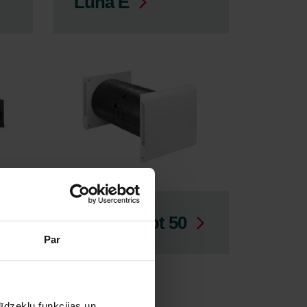
Luna E
ComfoSpot 50
Par
īdzekļu funkcijas un