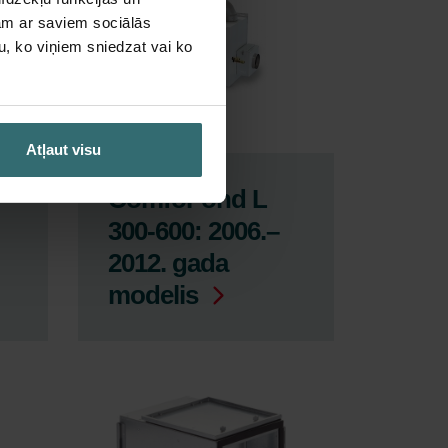
jam ar saviem sociālās
u, ko viņiem sniedzat vai ko
Atļaut visu
ComfoFond L
300-600: 2006.–
2012. gada
modelis