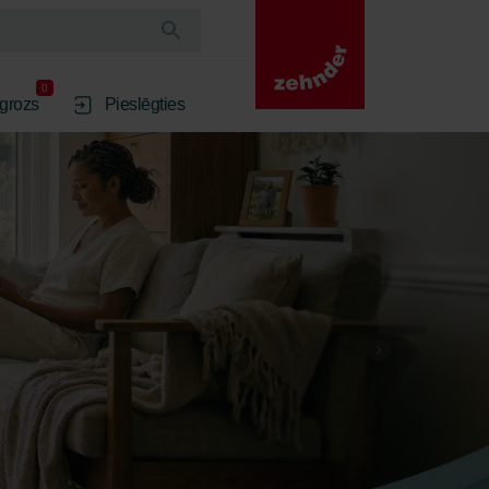
0
 grozs
Pieslēgties