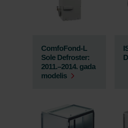
ComfoFond-L
I
Sole Defroster:
D
2011.–2014. gada
modelis