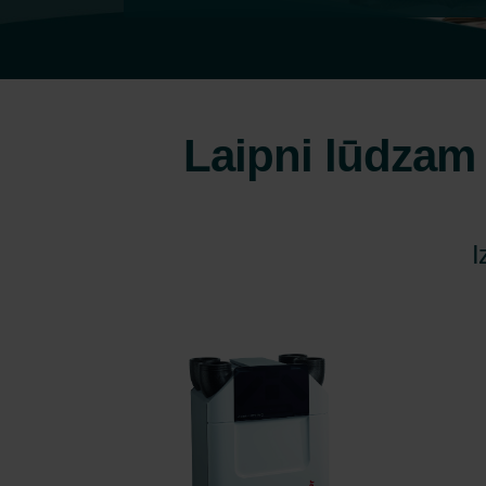
Laipni lūdzam 
I