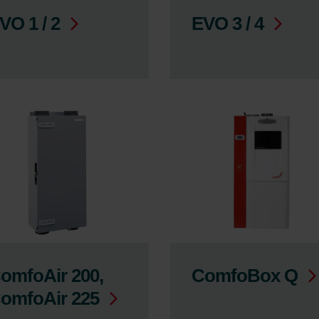
VO 1 / 2
EVO 3 / 4
omfoAir 200,
ComfoBox Q
omfoAir 225