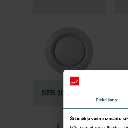
STB 100
F
Piekrišana
Šī tīmekļa vietne izmanto sīk
Mēs izmantojam sīkfailus, lai