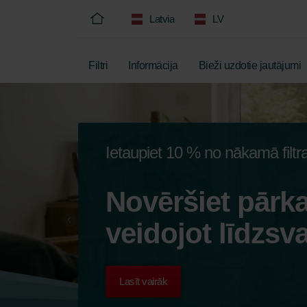
Latvia
LV
Filtri
Informācija
Bieži uzdotie jautājumi
Ietaupiet 10 % no nākamā fil
Novēršiet pārk
veidojot līdzsv
Lasīt vairāk