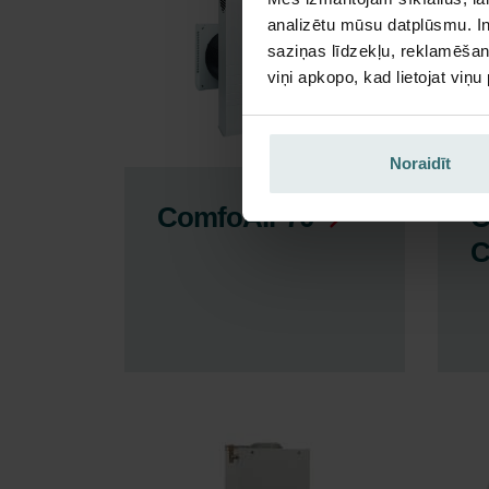
analizētu mūsu datplūsmu. In
saziņas līdzekļu, reklamēšana
viņi apkopo, kad lietojat viņ
Noraidīt
ComfoAir 70
C
C