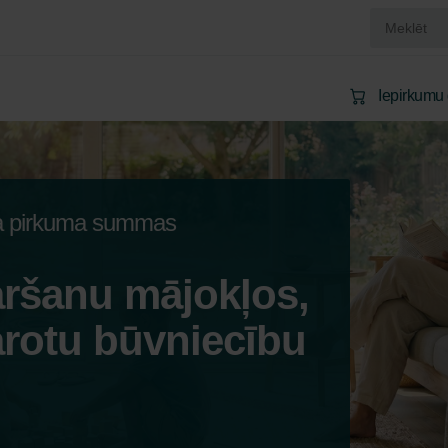
Iepirkumu
tra pirkuma summas
aršanu mājokļos,
arotu būvniecību