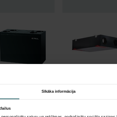
ocus 200
Climos 200
Sīkāka informācija
failus
 personalizētu saturu un reklāmas, nodrošinātu sociālo saziņas l