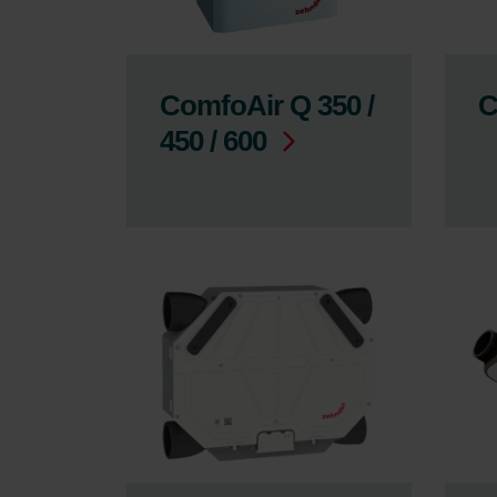
ComfoAir Q 350 /
C
450 / 600