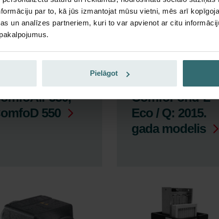
formāciju par to, kā jūs izmantojat mūsu vietni, mēs arī kopīgo
s un analīzes partneriem, kuri to var apvienot ar citu informācij
u pakalpojumus.
Pielāgot
omfoAir 550,
ComfoFond-L
omfoD 550
Eco / Q: 2015.
gada modelis