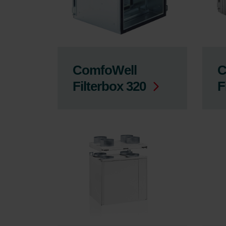
ComfoWell
C
Filterbox 320
F