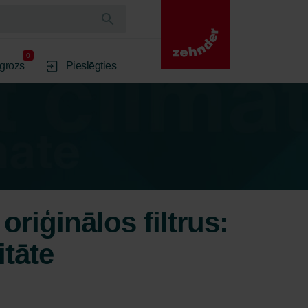
0
 grozs
Pieslēgties
riģinālos filtrus:
itāte