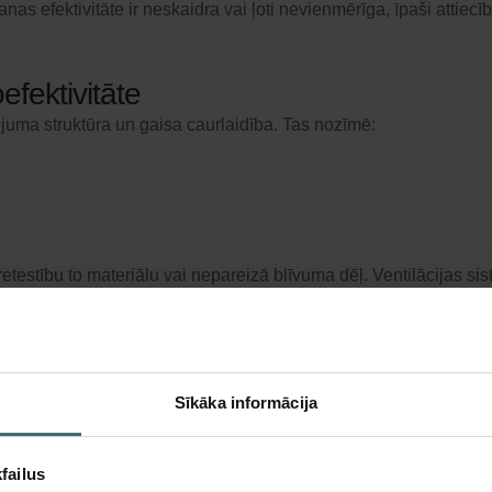
iltrēšanas efektivitāte ir neskaidra vai ļoti nevienmērīga, īpaši at
efektivitāte
sējuma struktūra un gaisa caurlaidība. Tas nozīmē:
 pretestību to materiālu vai nepareizā blīvuma dēļ. Ventilācijas 
 un garantija
šrocība: tie ir daļa no ražotāja garantijas sistēmas. Tikai izmant
Sīkāka informācija
failus