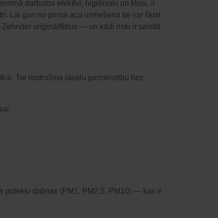
miņā darbotos efektīvi, higiēniski un klusi, ir
ltri. Lai gan no pirmā acu uzmetiena tie var šķist
ehnder oriģinālfiltrus — un kādi riski ir saistīti
mikai. Tie nodrošina ideālu piemērotību bez
isa:
lkās putekļu daļiņas (PM1, PM2,5, PM10) — kas ir