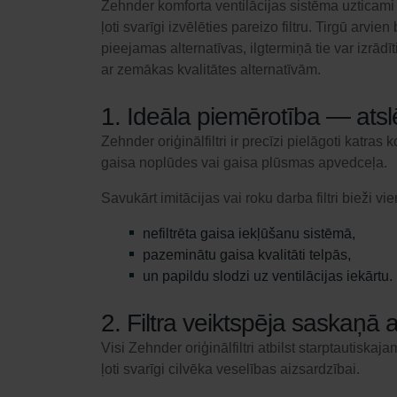
Zehnder komforta ventilācijas sistēma uzticami n
ļoti svarīgi izvēlēties pareizo filtru. Tirgū arvi
pieejamas alternatīvas, ilgtermiņā tie var izrādīt
ar zemākas kvalitātes alternatīvām.
1. Ideāla piemērotība — atslē
Zehnder oriģinālfiltri ir precīzi pielāgoti katr
gaisa noplūdes vai gaisa plūsmas apvedceļa.
Savukārt imitācijas vai roku darba filtri bieži vie
nefiltrēta gaisa iekļūšanu sistēmā,
pazeminātu gaisa kvalitāti telpās,
un papildu slodzi uz ventilācijas iekārtu.
2. Filtra veiktspēja saskaņā
Visi Zehnder oriģinālfiltri atbilst starptautis
ļoti svarīgi cilvēka veselības aizsardzībai.