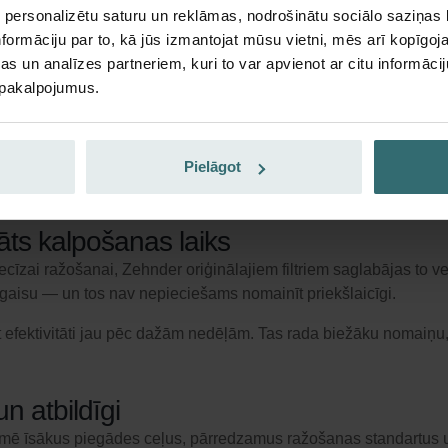
s,
 personalizētu saturu un reklāmas, nodrošinātu sociālo saziņas l
rumu uzkrāšanos gaisa vados,
formāciju par to, kā jūs izmantojat mūsu vietni, mēs arī kopīgo
s un analīzes partneriem, kuri to var apvienot ar citu informācij
u pakalpojumus.
 uzstādīšana
togrammas, rokturi un marķējums. Filtra nomaiņa aizņem tikai d
orādījumu par gaisa plūsmas virzienu vai blīvējumu. Tas palielina
Pielāgot
nāts kalpošanas laiks
 precīzai ražošanai, Zehnder oriģinālajiem filtriem saglabājas to
 gaisu — un tos nav nepieciešams nomainīt priekšlaicīgi.
zaudēt efektivitāti jau pēc dažām nedēļām. Tas rada biežāku nomai
n atbildīgi
nozīmē īsākus piegādes ceļus, pārredzamus ražošanas standartus 