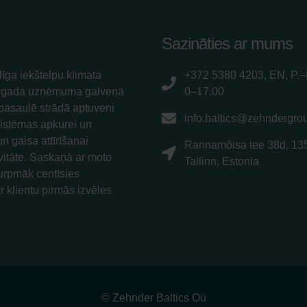
Sazināties ar mums
īga iekštelpu klimata
+372 5380 4203, EN, P.–
5. gada uzņēmuma galvenā
0–17.00
 pasaulē strādā aptuveni
info.baltics@zehndergro
sistēmas apkurei un
n gaisa attīrīšanai
Rannamõisa tee 38d, 13
ivitāte. Saskaņā ar moto
Tallinn, Estonia
urpmāk centīsies
r klientu pirmās izvēles
© Zehnder Baltics Oü