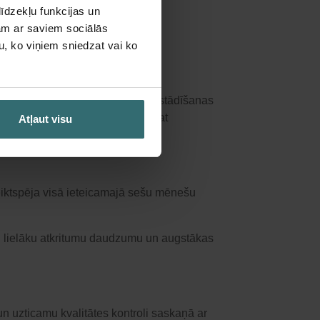
īdzekļu funkcijas un
jam ar saviem sociālās
u, ko viņiem sniedzat vai ko
ažas minūtes — bez nepareizas uzstādīšanas
 darbības traucējumu risku vai pat
Atļaut visu
 veiktspēja visā ieteicamajā sešu mēnešu
ņu, lielāku atkritumu daudzumu un augstākas
un uzticamu kvalitātes kontroli saskaņā ar