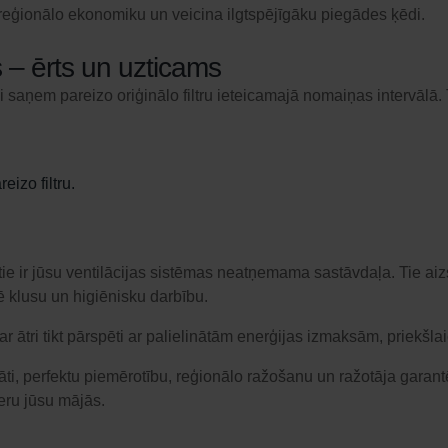
 reģionālo ekonomiku un veicina ilgtspējīgāku piegādes ķēdi.
 – ērts un uzticams
i saņem pareizo oriģinālo filtru ieteicamajā nomaiņas intervālā.
eizo filtru.
– tie ir jūsu ventilācijas sistēmas neatņemama sastāvdaļa. Tie a
ē klusu un higiēnisku darbību.
 var ātri tikt pārspēti ar palielinātām enerģijas izmaksām, priekš
tāti, perfektu piemērotību, reģionālo ražošanu un ražotāja garan
ieru jūsu mājās.