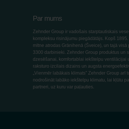
Par mums
Zehnder Group ir vadošais starptautiskais vesel
kompleksu risinājumu piegādātājs. Kopš 189
mītne atrodas Grānihenā (Šveice), un tajā visā
3300 darbinieki. Zehnder Group produktus un 
dzesēšanai, komfortablai iekštelpu ventilācijai u
raksturo izcilais dizains un augsta energoefekt
„Vienmēr labākais klimats” Zehnder Group arī t
nodrošināt labāko iekštelpu klimatu, lai kļūtu pa
partneri, uz kuru var paļauties.