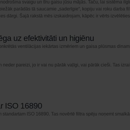
odrošina svaigu un tīru gaisu jūsu mājās. Taču, lai sistēma ilgter
en biežāk parādās tā saucamie „saderīgie“, kopiju vai roku darba fi
ies dārgi. Šajā rakstā mēs izskaidrojam, kāpēc ir vērts izvēlēties Z
ga uz efektivitāti un higiēnu
as konkrētās ventilācijas iekārtas izmēriem un gaisa plūsmas dina
n neder pareizi, jo ir vai nu pārāk vaļīgi, vai pārāk cieši. Tas izra
 ar ISO 16890
kajam standartam ISO 16890. Tas novērtē filtra spēju noņemt sma