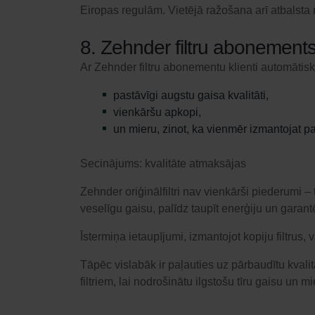
Eiropas regulām. Vietējā ražošana arī atbalsta
8. Zehnder filtru abonements
Ar Zehnder filtru abonementu klienti automātisk
pastāvīgi augstu gaisa kvalitāti,
vienkāršu apkopi,
un mieru, zinot, ka vienmēr izmantojat par
Secinājums: kvalitāte atmaksājas
Zehnder oriģinālfiltri nav vienkārši piederumi 
veselīgu gaisu, palīdz taupīt enerģiju un garant
Īstermiņa ietaupījumi, izmantojot kopiju filtrus,
Tāpēc vislabāk ir paļauties uz pārbaudītu kvali
filtriem, lai nodrošinātu ilgstošu tīru gaisu un m