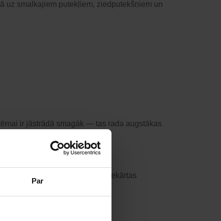
tiecībā uz smalkajiem putekļiem, ziedputekšņiem un
sistēmai ir jāstrādā smagāk — tas rada augstākas
ojot oriģinālos piederumus, jūsu iekārtas
Par