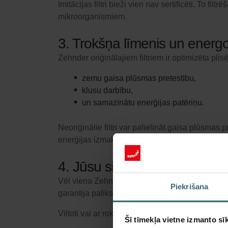
Imitācijas filtri bieži vien nav sertificēti. To f
mikroorganismiem.
3. Trokšņa līmenis un energo
Zehnder oriģinālajiem filtriem ir optimizēta pli
zemu gaisa plūsmas pretestību,
klusu darbību,
un samazinātu enerģijas patēriņu.
Neoriģinālie filtri var palielināt gaisa plūsmas
enerģijas izmaksas un palielina trokšņa līmeni.
4. Jūsu sistēmas aizsardzība
Vēl viena Zehnder oriģinālo filtru galvenā priek
Piekrišana
garantija paliks spēkā.
Viltoti vai ar rokām izgriezti filtri var:
Šī tīmekļa vietne izmanto sīk