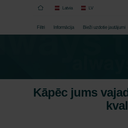
Latvia
LV
Filtri
Informācija
Bieži uzdotie jautājumi
Kāpēc jums vajadz
kval