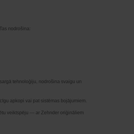
 Tas nodrošina:
izsargā tehnoloģiju, nodrošina svaigu un
laicīgu apkopi vai pat sistēmas bojājumiem.
tētu veiktspēju — ar Zehnder oriģināliem