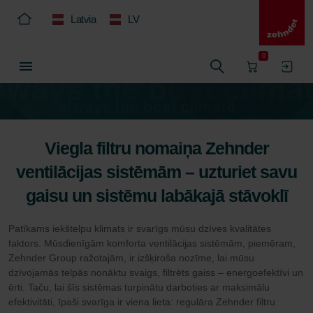
Latvia
LV
0
Viegla filtru nomaiņa Zehnder
ventilācijas sistēmām – uzturiet savu
gaisu un sistēmu labākajā stāvoklī
Patīkams iekštelpu klimats ir svarīgs mūsu dzīves kvalitātes
faktors. Mūsdienīgām komforta ventilācijas sistēmām, piemēram,
Zehnder Group ražotajām, ir izšķiroša nozīme, lai mūsu
dzīvojamās telpās nonāktu svaigs, filtrēts gaiss – energoefektīvi un
ērti. Taču, lai šīs sistēmas turpinātu darboties ar maksimālu
efektivitāti, īpaši svarīga ir viena lieta: regulāra Zehnder filtru