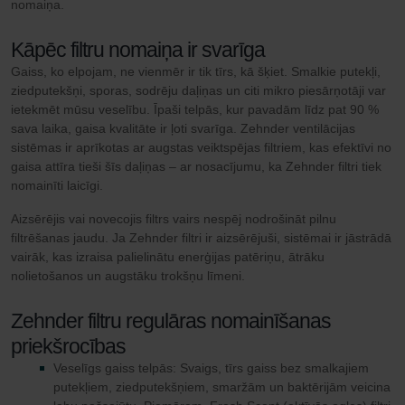
nomaiņa.
Kāpēc filtru nomaiņa ir svarīga
Gaiss, ko elpojam, ne vienmēr ir tik tīrs, kā šķiet. Smalkie putekļi,
ziedputekšņi, sporas, sodrēju daļiņas un citi mikro piesārņotāji var
ietekmēt mūsu veselību. Īpaši telpās, kur pavadām līdz pat 90 %
sava laika, gaisa kvalitāte ir ļoti svarīga. Zehnder ventilācijas
sistēmas ir aprīkotas ar augstas veiktspējas filtriem, kas efektīvi no
gaisa attīra tieši šīs daļiņas – ar nosacījumu, ka Zehnder filtri tiek
nomainīti laicīgi.
Aizsērējis vai novecojis filtrs vairs nespēj nodrošināt pilnu
filtrēšanas jaudu. Ja Zehnder filtri ir aizsērējuši, sistēmai ir jāstrādā
vairāk, kas izraisa palielinātu enerģijas patēriņu, ātrāku
nolietošanos un augstāku trokšņu līmeni.
Zehnder filtru regulāras nomainīšanas
priekšrocības
Veselīgs gaiss telpās: Svaigs, tīrs gaiss bez smalkajiem
putekļiem, ziedputekšņiem, smaržām un baktērijām veicina