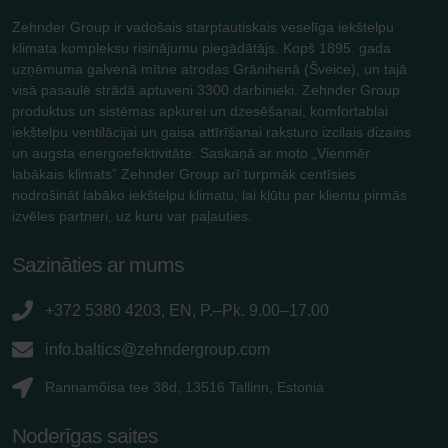
Zehnder Group ir vadošais starptautiskais veselīga iekštelpu
klimata kompleksu risinājumu piegādātājs. Kopš 1895. gada
uzņēmuma galvenā mītne atrodas Grānihenā (Šveice), un tajā
visā pasaulē strādā aptuveni 3300 darbinieki. Zehnder Group
produktus un sistēmas apkurei un dzesēšanai, komfortablai
iekštelpu ventilācijai un gaisa attīrīšanai raksturo izcilais dizains
un augsta energoefektivitāte. Saskaņā ar moto „Vienmēr
labākais klimats” Zehnder Group arī turpmāk centīsies
nodrošināt labāko iekštelpu klimatu, lai kļūtu par klientu pirmās
izvēles partneri, uz kuru var paļauties.
Sazināties ar mums
+372 5380 4203, EN, P.–Pk. 9.00–17.00
info.baltics@zehndergroup.com
Rannamõisa tee 38d, 13516 Tallinn, Estonia
Noderīgas saites