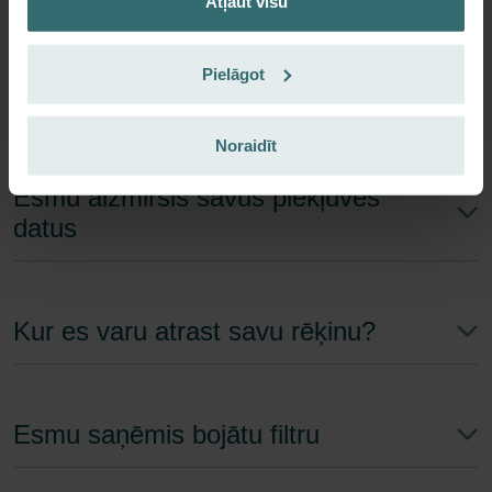
Atļaut visu
Pielāgot
Kā es varu reģistrēties?
Noraidīt
Esmu aizmirsis savus piekļuves
datus
Kur es varu atrast savu rēķinu?
Esmu saņēmis bojātu filtru