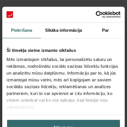
Kāds kurjerpasta pakalpojumu
sniedzējs tiek izmantots produktu
Piekrišana
Sīkāka informācija
Par
piegādei un cik lielas ir piegādes
izmaksas?
Šī tīmekļa vietne izmanto sīkfailus
Mēs izmantojam sīkfailus, lai personalizētu saturu un
reklāmas, nodrošinātu sociālo saziņas līdzekļu funkcijas
Mana sūtījuma nav, ko man darīt?
un analizētu mūsu datplūsmu. Informāciju par to, kā jūs
izmantojat mūsu vietni, mēs arī kopīgojam ar saviem
sociālās saziņas līdzekļu, reklamēšanas un analīzes
partneriem, kuri to var apvienot ar citu informāciju, ko
Cik ilgi ilgst piegāde?
viņiem sniedzat vai ko viņi apkopo, kad lietojat viņu
pakalpojumus.
Kā ieiet sistēmā?