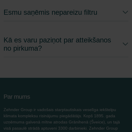
Esmu saņēmis nepareizu filtru
Kā es varu paziņot par atteikšanos
no pirkuma?
Par mums
Zehnder Group ir vadošais starptautiskais veselīga iekštelpu
klimata kompleksu risinājumu piegādātājs. Kopš 1895. gada
uzņēmuma galvenā mītne atrodas Grānihenā (Šveice), un tajā
visā pasaulē strādā aptuveni 3300 darbinieki. Zehnder Group