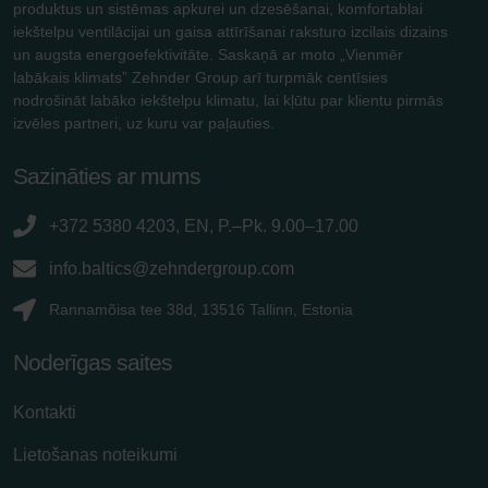
produktus un sistēmas apkurei un dzesēšanai, komfortablai
iekštelpu ventilācijai un gaisa attīrīšanai raksturo izcilais dizains
un augsta energoefektivitāte. Saskaņā ar moto „Vienmēr
labākais klimats” Zehnder Group arī turpmāk centīsies
nodrošināt labāko iekštelpu klimatu, lai kļūtu par klientu pirmās
izvēles partneri, uz kuru var paļauties.
Sazināties ar mums
+372 5380 4203, EN, P.–Pk. 9.00–17.00
info.baltics@zehndergroup.com
Rannamõisa tee 38d, 13516 Tallinn, Estonia
Noderīgas saites
Kontakti
Lietošanas noteikumi