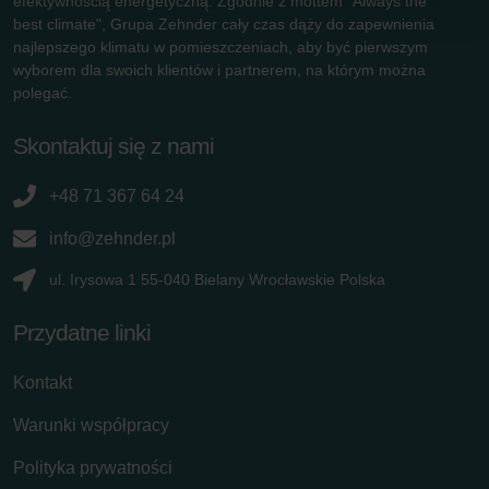
efektywnością energetyczną. Zgodnie z mottem "Always the
Limitet Şirketi: Web Sitesi Çerezleri
best climate", Grupa Zehnder cały czas dąży do zapewnienia
Zehnder Group Nederland bv: Privacyverklaringen
najlepszego klimatu w pomieszczeniach, aby być pierwszym
Zehnder Group Sales International: Privacy Policy
wyborem dla swoich klientów i partnerem, na którym można
Zehnder Group Schweiz AG: Datenschutz
polegać.
Zehnder Polska Sp. z o.o.: Oświadczenie o ochronie
danych Zehnder
Skontaktuj się z nami
Zehnder Group UK Limited: Privacy Policy
+48 71 367 64 24
info@zehnder.pl
ul. Irysowa 1 55-040 Bielany Wrocławskie Polska
Przydatne linki
Kontakt
Warunki współpracy
Polityka prywatności