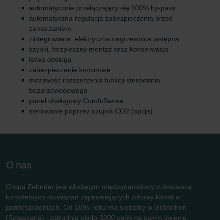
automatycznie przełączający się 100% by-pass
automatyczna regulacja zabezpieczenia przed
zamarzaniem
zintegrowana, elektryczna nagrzewnica wstępna
szybki, bezpieczny montaż oraz konserwacja
łatwa obsługa
zabezpieczenie kominowe
możliwość rozszerzenia funkcji sterowania
bezprzewodowego
panel obsługowy ComfoSense
sterowanie poprzez czujnik CO2 (opcja)
O nas
Grupa Zehnder jest wiodącym międzynarodowym dostawcą
kompletnych rozwiązań zapewniających zdrowy klimat w
pomieszczeniach. Od 1895 roku ma siedzibę w Gränichen
(Szwajcaria) i zatrudnia około 3300 osób na całym świecie.