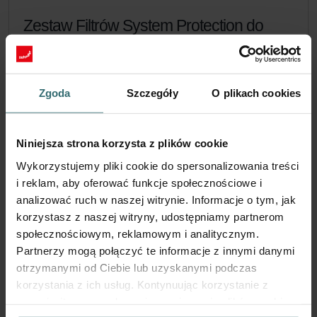
Zestaw Filtrów System Protection do
Zehnder ComfoAir 200 | Zehnder
Original
Zestaw filtrów chroniący system wentylacyjny przed
Zgoda
Szczegóły
O plikach cookies
zabrudzeniem i zapewniający dodatkowy komfort w domu -
CRS (G4) / CRS (G4)
Numer katalogowy: 400100014
Niniejsza strona korzysta z plików cookie
ComfoAir 200, ComfoAir
Ten produkt można znaleźć w:
Wykorzystujemy pliki cookie do spersonalizowania treści
225
i reklam, aby oferować funkcje społecznościowe i
Na stanie
analizować ruch w naszej witrynie. Informacje o tym, jak
Dostawa odbywa się zazwyczaj w ciągu 2–5 dni roboczych
korzystasz z naszej witryny, udostępniamy partnerom
PLN
społecznościowym, reklamowym i analitycznym.
199.97
z VAT
Partnerzy mogą połączyć te informacje z innymi danymi
bez kosztów wysyłki
otrzymanymi od Ciebie lub uzyskanymi podczas
korzystania z ich usług. Kontynuując korzystanie z
Dodaj do koszyka
naszej witryny, zgadasz się na używanie plików cookie.