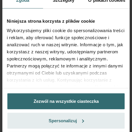
Zgoda
Szczegóły
O plikach cookies
Dostań swój produkt z 15% rabatem
Subskrybuj oraz ponawiaj zamówienia automatycznie i
Niniejsza strona korzysta z plików cookie
cyklicznie! (Oferta wyłącznie dla klientów indywidualnych)
Wykorzystujemy pliki cookie do spersonalizowania treści
PLN
214.83
252.74
i reklam, aby oferować funkcje społecznościowe i
z VAT
analizować ruch w naszej witrynie. Informacje o tym, jak
bez kosztów wysyłki
korzystasz z naszej witryny, udostępniamy partnerom
Subskrybuj
społecznościowym, reklamowym i analitycznym.
Partnerzy mogą połączyć te informacje z innymi danymi
otrzymanymi od Ciebie lub uzyskanymi podczas
korzystania z ich usług. Kontynuując korzystanie z
naszej witryny, zgadasz się na używanie plików cookie.
Zezwól na wszystkie ciasteczka
Datenschutzerklärung der Zehnder Group
Zehnder Group AG: Data Privacy
Spersonalizuj
Zehnder Group België nv/sa: Déclarations de confidentialité
Zehnder Group Czech Republic s.r.o.: Zásady ochrany