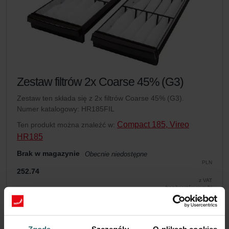
Zestaw filtrów 2x Coarse 45% (G3)
Zestaw ten składa się z 2x filtrów Coarse 45% (G3).
Numer katalogowy: HR185FIL
Compact 185, Vireo
Ten produkt można znaleźć w:
HR185
Brak w magazynie
Obecnie niedostępne
PLN
252.74
z VAT
bez kosztów wysyłki
Dodaj do koszyka