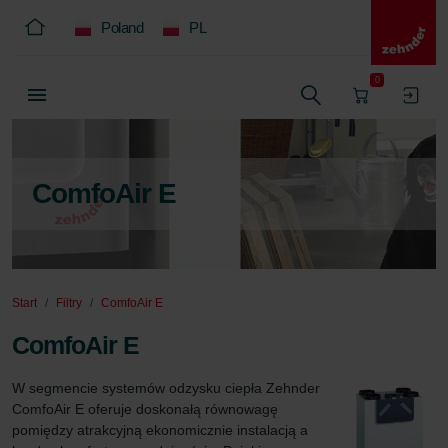
Poland
PL
0
ComfoAir E
Start
Filtry
ComfoAir E
ComfoAir E
W segmencie systemów odzysku ciepła Zehnder 
ComfoAir E oferuje doskonałą równowagę 
pomiędzy atrakcyjną ekonomicznie instalacją a 