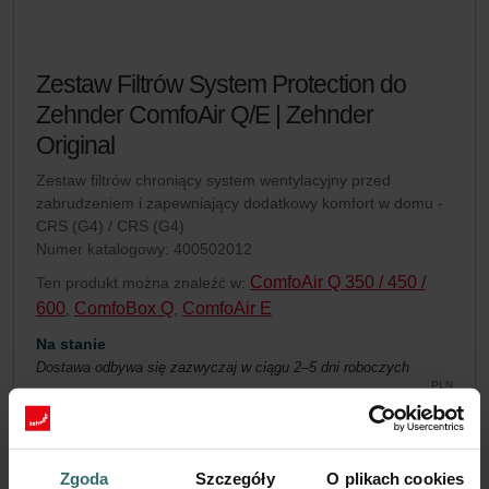
Zestaw Filtrów System Protection do
Zehnder ComfoAir Q/E | Zehnder
Original
Zestaw filtrów chroniący system wentylacyjny przed
zabrudzeniem i zapewniający dodatkowy komfort w domu -
CRS (G4) / CRS (G4)
Numer katalogowy: 400502012
ComfoAir Q 350 / 450 /
Ten produkt można znaleźć w:
600
ComfoBox Q
ComfoAir E
,
,
Na stanie
Dostawa odbywa się zazwyczaj w ciągu 2–5 dni roboczych
PLN
205.39
z VAT
bez kosztów wysyłki
Zgoda
Szczegóły
O plikach cookies
Dodaj do koszyka