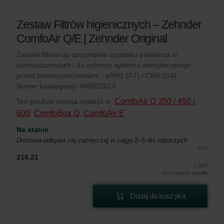
Zestaw Filtrów higienicznych – Zehnder
ComfoAir Q/E | Zehnder Original
Zestaw filtrów do utrzymania czystości powietrza w
pomieszczeniach i do ochrony systemu wentylacyjnego
przed zanieczyszczeniami - ePM1 (F7) / CRS (G4)
Numer katalogowy: 400502013
ComfoAir Q 350 / 450 /
Ten produkt można znaleźć w:
600
ComfoBox Q
ComfoAir E
,
,
Na stanie
Dostawa odbywa się zazwyczaj w ciągu 2–5 dni roboczych
PLN
216.21
z VAT
bez kosztów wysyłki
Dodaj do koszyka