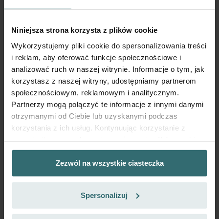
Niniejsza strona korzysta z plików cookie
Dostań swój produkt z 15% rabatem
Wykorzystujemy pliki cookie do spersonalizowania treści
Subskrybuj oraz ponawiaj zamówienia automatycznie i
i reklam, aby oferować funkcje społecznościowe i
cyklicznie! (Oferta wyłącznie dla klientów indywidualnych)
analizować ruch w naszej witrynie. Informacje o tym, jak
PLN
174.58
205.39
korzystasz z naszej witryny, udostępniamy partnerom
z VAT
społecznościowym, reklamowym i analitycznym.
bez kosztów wysyłki
Partnerzy mogą połączyć te informacje z innymi danymi
Subskrybuj
otrzymanymi od Ciebie lub uzyskanymi podczas
korzystania z ich usług. Kontynuując korzystanie z
naszej witryny, zgadasz się na używanie plików cookie.
Zezwól na wszystkie ciasteczka
Datenschutzerklärung der Zehnder Group
Zehnder Group AG: Data Privacy
Spersonalizuj
Zehnder Group België nv/sa: Déclarations de confidentialité
Zehnder Group Czech Republic s.r.o.: Zásady ochrany