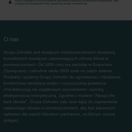
Zehnder Group Schweiz AG: Datenschutz
Zehnder Polska Sp. z o.o.: Oświadczenie o ochronie
danych Zehnder
Zehnder Group UK Limited: Privacy Policy
O nas
Grupa Zehnder jest wiodącym międzynarodowym dostawcą
kompletnych rozwiązań zapewniających zdrowy klimat w
pomieszczeniach. Od 1895 roku ma siedzibę w Gränichen
(Szwajcaria) i zatrudnia około 3300 osób na całym świecie.
Produkty i systemy Grupy Zehnder do ogrzewania i chłodzenia,
komfortowej wentylacji wnętrz i oczyszczania powietrza
charakteryzują się wyjątkowym wzornictwem i wysoką
efektywnością energetyczną. Zgodnie z mottem "Always the
best climate", Grupa Zehnder cały czas dąży do zapewnienia
najlepszego klimatu w pomieszczeniach, aby być pierwszym
wyborem dla swoich klientów i partnerem, na którym można
polegać.