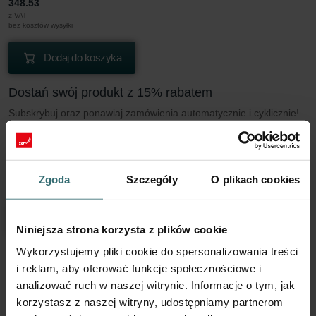
348.53
z VAT
bez kosztów wysyłki
Dodaj do koszyka
Dostań swój produkt z 15% rabatem
Subskrybuj oraz ponawiaj zamówienia automatycznie i cyklicznie!
(Oferta wyłącznie dla klientów indywidualnych)
PLN
296.25
348.53
z VAT
Zgoda
Szczegóły
O plikach cookies
bez kosztów wysyłki
Subskrybuj
Niniejsza strona korzysta z plików cookie
Wykorzystujemy pliki cookie do spersonalizowania treści
i reklam, aby oferować funkcje społecznościowe i
Więcej informacji o naszym Filtr Coarse 60%
analizować ruch w naszej witrynie. Informacje o tym, jak
(G4)
korzystasz z naszej witryny, udostępniamy partnerom