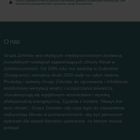
Zehnder Group Schweiz AG: Datenschutz
Zehnder Polska Sp. z o.o.: Oświadczenie o ochronie
danych Zehnder
Zehnder Group UK Limited: Privacy Policy
O nas
Grupa Zehnder jest wiodącym międzynarodowym dostawcą
kompletnych rozwiązań zapewniających zdrowy klimat w
pomieszczeniach. Od 1895 roku ma siedzibę w Gränichen
(Szwajcaria) i zatrudnia około 3300 osób na całym świecie.
Produkty i systemy Grupy Zehnder do ogrzewania i chłodzenia,
komfortowej wentylacji wnętrz i oczyszczania powietrza
charakteryzują się wyjątkowym wzornictwem i wysoką
efektywnością energetyczną. Zgodnie z mottem "Always the
best climate", Grupa Zehnder cały czas dąży do zapewnienia
najlepszego klimatu w pomieszczeniach, aby być pierwszym
wyborem dla swoich klientów i partnerem, na którym można
polegać.