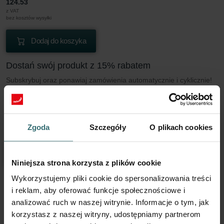
124.53
z VAT
bez kosztów wysyłki
Dodaj do koszyka
Dostań swój produkt z 15% rabatem
Subskrybuj oraz ponawiaj zamówienia automatycznie i cyklicznie!
(Oferta wyłącznie dla klientów indywidualnych)
PLN
105.85
124.53
z VAT
Zgoda
Szczegóły
O plikach cookies
bez kosztów wysyłki
Subskrybuj
Niniejsza strona korzysta z plików cookie
Wykorzystujemy pliki cookie do spersonalizowania treści
i reklam, aby oferować funkcje społecznościowe i
Więcej informacji o naszym Filtra Coarse
analizować ruch w naszej witrynie. Informacje o tym, jak
60% (G4)
korzystasz z naszej witryny, udostępniamy partnerom