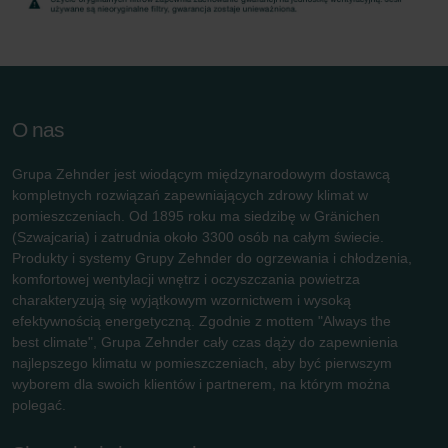
Zehnder Group Schweiz AG: Datenschutz
Zehnder Polska Sp. z o.o.: Oświadczenie o ochronie
danych Zehnder
Zehnder Group UK Limited: Privacy Policy
O nas
Grupa Zehnder jest wiodącym międzynarodowym dostawcą
kompletnych rozwiązań zapewniających zdrowy klimat w
pomieszczeniach. Od 1895 roku ma siedzibę w Gränichen
(Szwajcaria) i zatrudnia około 3300 osób na całym świecie.
Produkty i systemy Grupy Zehnder do ogrzewania i chłodzenia,
komfortowej wentylacji wnętrz i oczyszczania powietrza
charakteryzują się wyjątkowym wzornictwem i wysoką
efektywnością energetyczną. Zgodnie z mottem "Always the
best climate", Grupa Zehnder cały czas dąży do zapewnienia
najlepszego klimatu w pomieszczeniach, aby być pierwszym
wyborem dla swoich klientów i partnerem, na którym można
polegać.