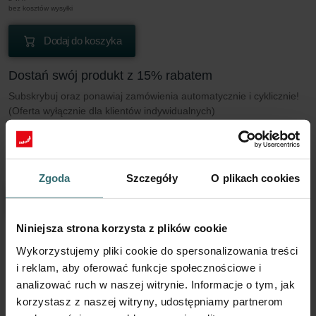
bez kosztów wysyłki
Dodaj do koszyka
Dostań swój produkt z 15% rabatem
Subskrybuj oraz ponawiaj zamówienia automatycznie i cyklicznie!
(Oferta wyłącznie dla klientów indywidualnych)
PLN
216.02
254.14
z VAT
bez kosztów wysyłki
Zgoda
Szczegóły
O plikach cookies
Subskrybuj
Niniejsza strona korzysta z plików cookie
Wykorzystujemy pliki cookie do spersonalizowania treści
Więcej informacji o naszym Filtra ePM1 90%
i reklam, aby oferować funkcje społecznościowe i
(F9)
analizować ruch w naszej witrynie. Informacje o tym, jak
korzystasz z naszej witryny, udostępniamy partnerom
Ten zestaw składa się z 1x filtra ePM1 90% (F9)