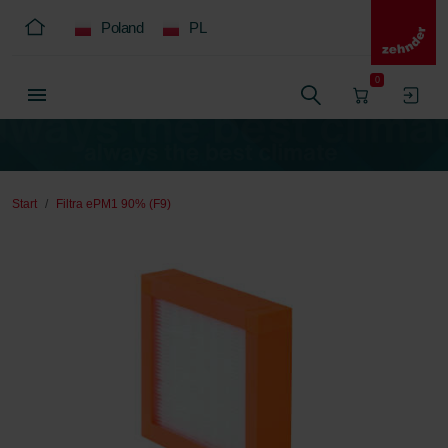
Poland
PL
0
Start
Filtra ePM1 90% (F9)