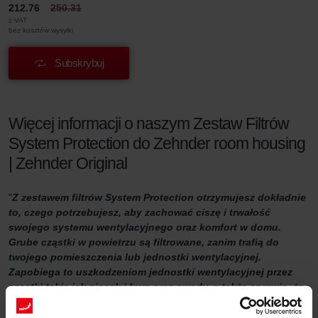
212.76
250.31
z VAT
bez kosztów wysyłki
Subskrybuj
Więcej informacji o naszym Zestaw Filtrów
System Protection do Zehnder room housing
| Zehnder Original
"
Z zestawem filtrów System Protection otrzymujesz dokładnie
to, czego potrzebujesz, aby zachować ciszę i trwałość
swojego systemu wentylacyjnego oraz komfort w domu.
Grube cząstki w powietrzu są filtrowane, zanim trafią do
twojego pomieszczenia lub jednostki wentylacyjnej.
Zapobiega to uszkodzeniom jednostki wentylacyjnej przez
cząstki takie jak piasek i kurz oraz owady, a także sprawia, że
powietrze wewnątrz domu jest bardziej komfortowe.