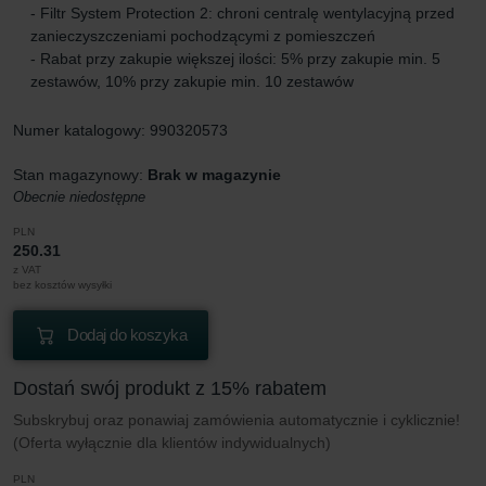
- Filtr System Protection 2: chroni centralę wentylacyjną przed
zanieczyszczeniami pochodzącymi z pomieszczeń
- Rabat przy zakupie większej ilości: 5% przy zakupie min. 5
zestawów, 10% przy zakupie min. 10 zestawów
Numer katalogowy: 990320573
Stan magazynowy:
Brak w magazynie
Obecnie niedostępne
PLN
250.31
z VAT
bez kosztów wysyłki
Dodaj do koszyka
Dostań swój produkt z 15% rabatem
Subskrybuj oraz ponawiaj zamówienia automatycznie i cyklicznie!
(Oferta wyłącznie dla klientów indywidualnych)
PLN