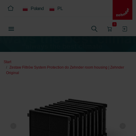
Poland
PL
0
Start
Zestaw Filtrów System Protection do Zehnder room housing | Zehnder
Original