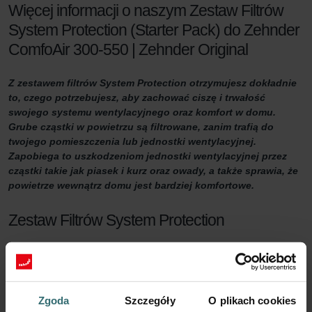
Więcej informacji o naszym Zestaw Filtrów
System Protection (Starter Pack) do Zehnder
ComfoAir 300-550 | Zehnder Original
Z zestawem filtrów System Protection otrzymujesz dokładnie
to, czego potrzebujesz, aby zachować ciszę i trwałość
swojego systemu wentylacyjnego oraz komfort w domu.
Grube cząstki w powietrzu są filtrowane, zanim trafią do
twojego pomieszczenia lub jednostki wentylacyjnej.
Zapobiega to uszkodzeniom jednostki wentylacyjnej przez
cząstki takie jak piasek i kurz oraz owady, a także sprawia, że
powietrze wewnątrz domu jest bardziej komfortowe.
Zestaw Filtrów System Protection
Chcesz mieć pewność, że twój dom jest odpowiednio
wentylowany? Ważne jest prawidłowe utrzymanie systemu
wentylacji. Jednym ze sposobów jest regularna wymiana filtrów w
jednostce wentylacyjnej, przynajmniej dwa razy w roku.
Zgoda
Szczegóły
O plikach cookies
Ten zestaw spełnia dwie funkcje. Po pierwsze, poprawia komfort w