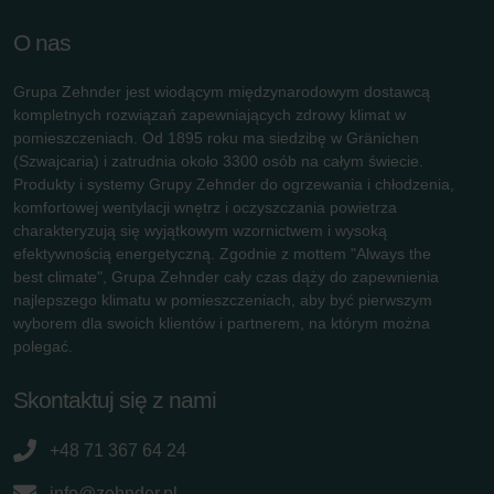
O nas
Grupa Zehnder jest wiodącym międzynarodowym dostawcą
kompletnych rozwiązań zapewniających zdrowy klimat w
pomieszczeniach. Od 1895 roku ma siedzibę w Gränichen
(Szwajcaria) i zatrudnia około 3300 osób na całym świecie.
Produkty i systemy Grupy Zehnder do ogrzewania i chłodzenia,
komfortowej wentylacji wnętrz i oczyszczania powietrza
charakteryzują się wyjątkowym wzornictwem i wysoką
efektywnością energetyczną. Zgodnie z mottem "Always the
best climate", Grupa Zehnder cały czas dąży do zapewnienia
najlepszego klimatu w pomieszczeniach, aby być pierwszym
wyborem dla swoich klientów i partnerem, na którym można
polegać.
Skontaktuj się z nami
+48 71 367 64 24
info@zehnder.pl