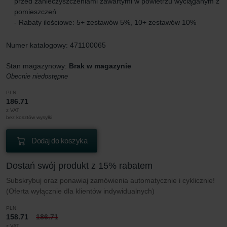
przed zanieczyszczeniami zawartymi w powietrzu wyciąganym z
pomieszczeń
- Rabaty ilościowe: 5+ zestawów 5%, 10+ zestawów 10%
Numer katalogowy: 471100065
Stan magazynowy:
Brak w magazynie
Obecnie niedostępne
PLN
186.71
z VAT
bez kosztów wysyłki
Dodaj do koszyka
Dostań swój produkt z 15% rabatem
Subskrybuj oraz ponawiaj zamówienia automatycznie i cyklicznie!
(Oferta wyłącznie dla klientów indywidualnych)
PLN
158.71
186.71
z VAT