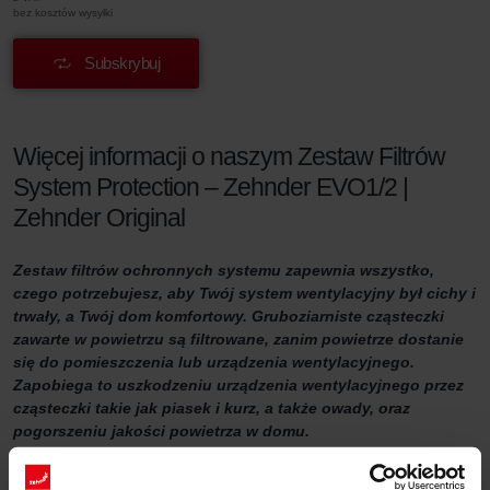
bez kosztów wysyłki
Subskrybuj
Więcej informacji o naszym Zestaw Filtrów
System Protection – Zehnder EVO1/2 |
Zehnder Original
Zestaw filtrów ochronnych systemu zapewnia wszystko,
czego potrzebujesz, aby Twój system wentylacyjny był cichy i
trwały, a Twój dom komfortowy. Gruboziarniste cząsteczki
zawarte w powietrzu są filtrowane, zanim powietrze dostanie
się do pomieszczenia lub urządzenia wentylacyjnego.
Zapobiega to uszkodzeniu urządzenia wentylacyjnego przez
cząsteczki takie jak piasek i kurz, a także owady, oraz
pogorszeniu jakości powietrza w domu.
Zestaw filtrów ochronnych systemu