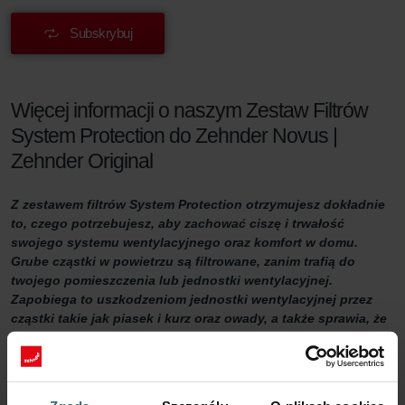
Subskrybuj
Więcej informacji o naszym Zestaw Filtrów
System Protection do Zehnder Novus |
Zehnder Original
Z zestawem filtrów System Protection otrzymujesz dokładnie
to, czego potrzebujesz, aby zachować ciszę i trwałość
swojego systemu wentylacyjnego oraz komfort w domu.
Grube cząstki w powietrzu są filtrowane, zanim trafią do
twojego pomieszczenia lub jednostki wentylacyjnej.
Zapobiega to uszkodzeniom jednostki wentylacyjnej przez
cząstki takie jak piasek i kurz oraz owady, a także sprawia, że
powietrze wewnątrz domu jest bardziej komfortowe.
Zestaw Filtrów System Protection