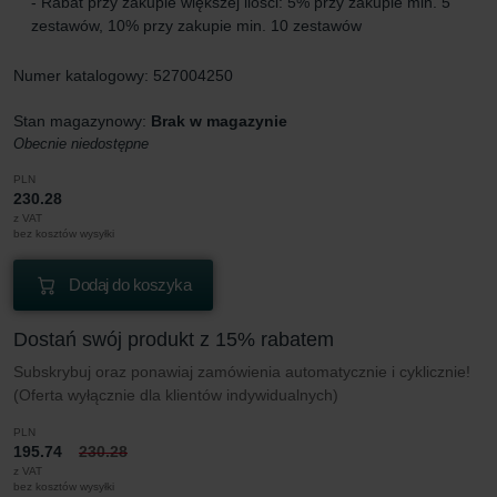
- Rabat przy zakupie większej ilości: 5% przy zakupie min. 5
zestawów, 10% przy zakupie min. 10 zestawów
Numer katalogowy: 527004250
Stan magazynowy:
Brak w magazynie
Obecnie niedostępne
PLN
230.28
z VAT
bez kosztów wysyłki
Dodaj do koszyka
Dostań swój produkt z 15% rabatem
Subskrybuj oraz ponawiaj zamówienia automatycznie i cyklicznie!
(Oferta wyłącznie dla klientów indywidualnych)
PLN
195.74
230.28
z VAT
bez kosztów wysyłki