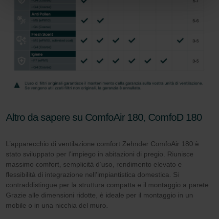
Zehnder Group İç Mekan İklimlendirme Sanayi ve Ticaret
Limitet Şirketi: Web Sitesi Çerezleri
Zehnder Group Nederland bv: Privacyverklaringen
Zehnder Group Sales International: Privacy Policy
Zehnder Group Schweiz AG: Datenschutz
Zehnder Polska Sp. z o.o.: Oświadczenie o ochronie
danych Zehnder
Zehnder Group UK Limited: Privacy Policy
Altro da sapere su ComfoAir 180, ComfoD 180
L’apparecchio di ventilazione comfort Zehnder ComfoAir 180 è
stato sviluppato per l’impiego in abitazioni di pregio. Riunisce
massimo comfort, semplicità d’uso, rendimento elevato e
flessibilità di integrazione nell’impiantistica domestica. Si
contraddistingue per la struttura compatta e il montaggio a parete.
Grazie alle dimensioni ridotte, è ideale per il montaggio in un
mobile o in una nicchia del muro.