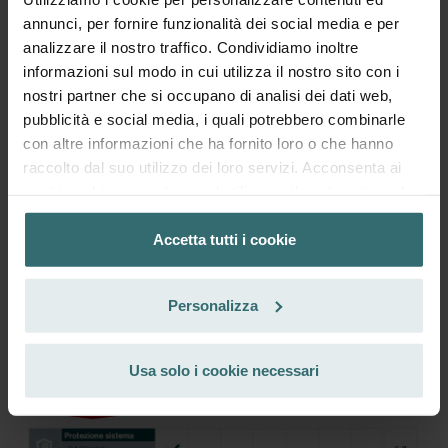
escl. spese di spedizione
annunci, per fornire funzionalità dei social media e per
analizzare il nostro traffico. Condividiamo inoltre
Aggiungi al carrello
informazioni sul modo in cui utilizza il nostro sito con i
nostri partner che si occupano di analisi dei dati web,
pubblicità e social media, i quali potrebbero combinarle
Ottieni il tuo prodotto con uno sconto del 15%
con altre informazioni che ha fornito loro o che hanno
Abbonati e riordina automaticamente e periodicamente!
raccolto dal suo utilizzo dei loro servizi. Acconsenta ai
(Offerta riservata esclusivamente ai clienti privati)
nostri cookie se continua ad utilizzare il nostro sito web.
CHF
36.97
43.49
incl. IVA
Accetta tutti i cookie
escl. spese di spedizione
Datenschutzerklärung der Zehnder Group
Zehnder Group AG: Data Privacy
Abbonati
Personalizza
Zehnder Group België nv/sa: Déclarations de confidentialité
Zehnder Group Czech Republic s.r.o.: Zásady ochrany
osobních údajů
Usa solo i cookie necessari
Zehnder Group France: Protection des données
Zehnder Group Ibérica SAU: Política de privacidad
Zehnder Group Italia S.r.l.: Privacy