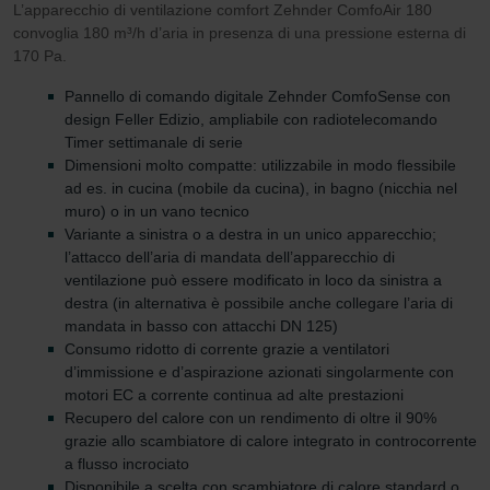
L’apparecchio di ventilazione comfort Zehnder ComfoAir 180
convoglia 180 m³/h d’aria in presenza di una pressione esterna di
170 Pa.
Pannello di comando digitale Zehnder ComfoSense con
design Feller Edizio, ampliabile con radiotelecomando
Timer settimanale di serie
Dimensioni molto compatte: utilizzabile in modo flessibile
ad es. in cucina (mobile da cucina), in bagno (nicchia nel
muro) o in un vano tecnico
Variante a sinistra o a destra in un unico apparecchio;
l’attacco dell’aria di mandata dell’apparecchio di
ventilazione può essere modificato in loco da sinistra a
destra (in alternativa è possibile anche collegare l’aria di
mandata in basso con attacchi DN 125)
Consumo ridotto di corrente grazie a ventilatori
d’immissione e d’aspirazione azionati singolarmente con
motori EC a corrente continua ad alte prestazioni
Recupero del calore con un rendimento di oltre il 90%
grazie allo scambiatore di calore integrato in controcorrente
a flusso incrociato
Disponibile a scelta con scambiatore di calore standard o