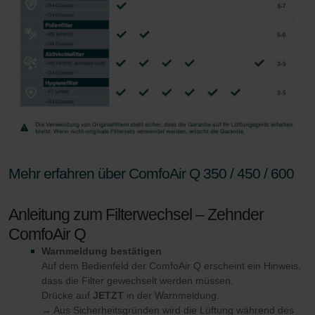
Zehnder Group Nederland bv: Privacyverklaringen
Zehnder Group Sales International: Privacy Policy
Zehnder Group Schweiz AG: Datenschutz
Zehnder Polska Sp. z o.o.: Oświadczenie o ochronie
danych Zehnder
Zehnder Group UK Limited: Privacy Policy
Zehnder Group Deutschland GmbH
Mehr erfahren über ComfoAir Q 350 / 450 / 600
Anleitung zum Filterwechsel – Zehnder
ComfoAir Q
Warnmeldung bestätigen
Auf dem Bedienfeld der ComfoAir Q erscheint ein Hinweis,
dass die Filter gewechselt werden müssen.
Drücke auf
JETZT
in der Warnmeldung.
→ Aus Sicherheitsgründen wird die Lüftung während des