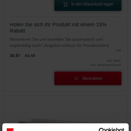
In den Warenkorb legen
Holen Sie sich Ihr Produkt mit einem 15%
Rabatt
Abonnieren Sie und bestellen Sie automatisch und
regelmäßig nach! (Angebot exklusiv für Privatkunden)
CHF
36.97
43.49
inkl. MwSt.
exkl. Versandgebühren
Abonnieren