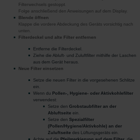
Filterwechsels gestoppt.
Folge anschließend den Anweisungen auf dem Display.
Blende öffnen
Klappe die vordere Abdeckung des Geräts vorsichtig nach
unten.
Filterdeckel und alte Filter entfernen
Entferne die Filterdeckel.
Ziehe die Abluft- und Zuluftfilter mithilfe der Laschen
aus dem Gerät heraus.
Neue Filter einsetzen
Setze die neuen Filter in die vorgesehenen Schlitze
ein.
Wenn du
Pollen-, Hygiene- oder Aktivkohlefilter
verwendest:
Setze den
Grobstaubfilter an der
Abluftseite
ein.
Setze den
Spezialfilter
(Pollen/Hygiene/Aktivkohle) an der
Zuluftseite
des Lüftungsgeräts ein.
Achte auf die
Pfeilmarkierung auf dem Filter
, die