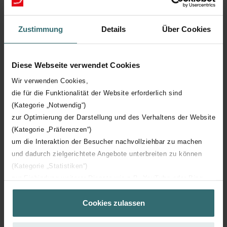
Zustimmung
Details
Über Cookies
Diese Webseite verwendet Cookies
Wir verwenden Cookies,
Aktivkohlefilter-Set – Zehnder ComfoAir
die für die Funktionalität der Website erforderlich sind
Q/E | Zehnder Original
(Kategorie „Notwendig“)
Filterset zum Schutz Ihrer Raumluft vor unerwünschten
zur Optimierung der Darstellung und des Verhaltens der Website
Gerüchen und Staub - ePM10 (M5) / CRS (G4)
(Kategorie „Präferenzen“)
Katalognummer: 400100097
um die Interaktion der Besucher nachvollziehbar zu machen
ComfoAir Q 350 / 450 /
Dieses Produkt ist zu finden in:
und dadurch zielgerichtete Angebote unterbreiten zu können
600
(Kategorie „Statistiken“)
zur Einbindung weiterer Dienste wie z.B. YouTube oder Bing
Auf Lager
(Kategorie „Marketing“)
Die Lieferung erfolgt in der Regel innerhalb von 2-5 Arbeitstagen
CHF
Cookies zulassen
Über „Details zeigen“ bzw. die Datenschutzerklärung erhalten
52.64
Sie weitere Informationen. Durch die Auswahl der Kategorie
inkl. MwSt.
exkl. Versandgebühren
nehmen Sie die jeweiligen Cookies an oder lehnen sie ab. Bei