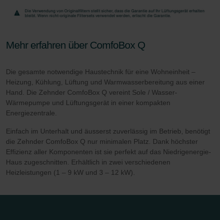
Zehnder Polska Sp. z o.o.: Oświadczenie o ochronie
danych Zehnder
Zehnder Group UK Limited: Privacy Policy
Zehnder Group Deutschland GmbH
Mehr erfahren über ComfoBox Q
Die gesamte notwendige Haustechnik für eine Wohneinheit –
Heizung, Kühlung, Lüftung und Warmwasserbereitung aus einer
Hand. Die Zehnder ComfoBox Q vereint Sole / Wasser-
Wärmepumpe und Lüftungsgerät in einer kompakten
Energiezentrale.
Einfach im Unterhalt und äusserst zuverlässig im Betrieb, benötigt
die Zehnder ComfoBox Q nur minimalen Platz. Dank höchster
Effizienz aller Komponenten ist sie perfekt auf das Niedrigenergie-
Haus zugeschnitten. Erhältlich in zwei verschiedenen
Heizleistungen (1 – 9 kW und 3 – 12 kW).