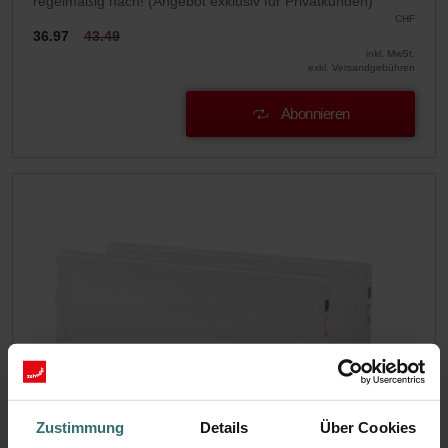
regelmäßig nach! (Angebot exklusiv für Privatkunden)
CHF
36.97
43.49
inkl. MwSt.
exkl. Versandgebühren
Abonnieren
Zustimmung
Details
Über Cookies