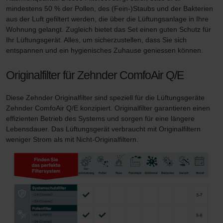
mindestens 50 % der Pollen, des (Fein-)Staubs und der Bakterien
Limitet Şirketi: Web Sitesi Çerezleri
aus der Luft gefiltert werden, die über die Lüftungsanlage in Ihre
Zehnder Group Nederland bv: Privacyverklaringen
Wohnung gelangt. Zugleich bietet das Set einen guten Schutz für
Zehnder Group Sales International: Privacy Policy
Ihr Lüftungsgerät. Alles, um sicherzustellen, dass Sie sich
Zehnder Group Schweiz AG: Datenschutz
entspannen und ein hygienisches Zuhause geniessen können.
Zehnder Polska Sp. z o.o.: Oświadczenie o ochronie
danych Zehnder
Originalfilter für Zehnder ComfoAir Q/E
Zehnder Group UK Limited: Privacy Policy
Zehnder Group Deutschland GmbH
Diese Zehnder Originalfilter sind speziell für die Lüftungsgeräte
Zehnder ComfoAir Q/E konzipiert. Originalfilter garantieren einen
effizienten Betrieb des Systems und sorgen für eine längere
Lebensdauer. Das Lüftungsgerät verbraucht mit Originalfiltern
weniger Strom als mit Nicht-Originalfiltern.