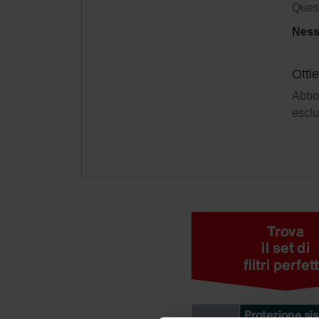
Quest
Ness
Otti
Abbon
esclu