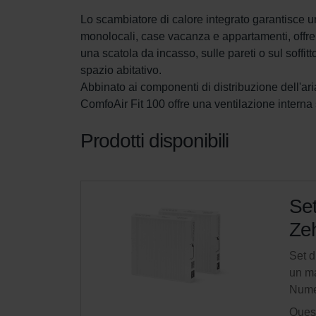
Lo scambiatore di calore integrato garantisce un
monolocali, case vacanza e appartamenti, offre op
una scatola da incasso, sulle pareti o sul soffit
spazio abitativo.

Abbinato ai componenti di distribuzione dell'ar
ComfoAir Fit 100 offre una ventilazione interna
Prodotti disponibili
Set
Zeh
Set d
un ma
Nume
Quest