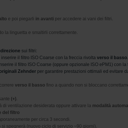
alto
e poi piegarli
in avanti
per accedere ai vani dei filtri.
do la linguetta e smaltirli correttamente.
 direzione
sui filtri:
inserire il filtro ISO Coarse con la freccia rivolta
verso il basso
nserire il filtro ISO Coarse (oppure opzionale ISO ePM1) con la f
i originali Zehnder
per garantire prestazioni ottimali ed evitare 
scorrere
verso il basso
fino a quando non si bloccano correttam
lsante
(+)
.
 di ventilazione desiderata oppure attivare la
modalità automa
del filtro
poraneamente per circa 3 secondi.
 si spegnerà (nuovo ciclo di servizio ~90 giorni).