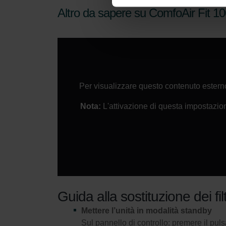
Zehnder Group Ibérica SAU: Po
Altro da sapere su ComfoAir Fit 1
Zehnder Group Italia S.r.l.: Pr
Zehnder Group İç Mekan İklimle
Zehnder Group Nederland bv: 
Zehnder Group Sales Internati
Zehnder Group Schweiz AG: D
Zehnder Polska Sp. z o.o.: O
Per visualizzare questo contenuto estern
Zehnder Group UK Limited: Pr
Nota:
L'attivazione di questa impostazione
Guida alla sostituzione dei f
Mettere l’unità in modalità standby
Sul pannello di controllo: premere il pul