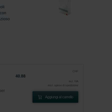
oli 
 con 
ezioso 
CHF
40.88
incl. IVA
escl. spese di spedizione
per
Aggiungi al carrello