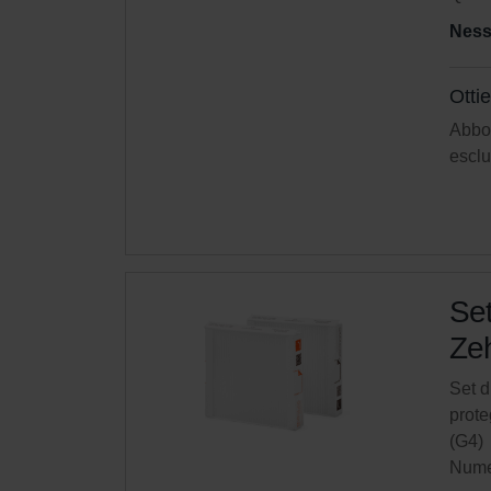
Ness
Otti
Abbon
esclu
Set
Zeh
Set d
prote
(G4)
Nume