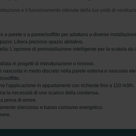
tituzione e il funzionamento ottimale della tua unità di ventilaz
a parete o a parete/soffitto per adattarsi a diverse installazioni
azio: Libera prezioso spazio abitativo.
ella: L'opzione di preinstallazione intelligente per la scatola da 
allata in progetti di ristrutturazione o rinnovo.
ere nascosta in modo discreto nella parete esterna e nascosta e
osoffitto.
no l'applicazione in appartamenti con richieste fino a 110 m3/h.
na la necessità di uno scarico della condensa.
 a prova di errore.
namento silenzioso e basso consumo energetico.
nere.