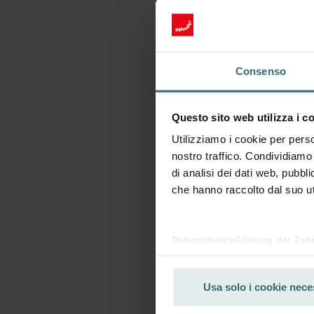
Consenso
Questo sito web utilizza i c
Utilizziamo i cookie per perso
nostro traffico. Condividiamo 
di analisi dei dati web, pubbl
che hanno raccolto dal suo uti
Datenschutzerklärung der Zeh
Zehnder Group AG: Data Priva
Zehnder Group België nv/sa: Dé
Usa solo i cookie nece
Zehnder Group Czech Republic
Zehnder Group France: Protec