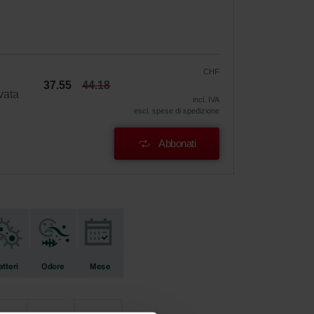
CHF
37.55
44.18
vata
incl. IVA
escl. spese di spedizione
Abbonati