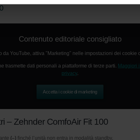
lítica de privacidad
00
ivacy
ndirme Sanayi ve Ticaret Limitet Şirketi: Web Sitesi Çerezleri
Privacyverklaringen
onal: Privacy Policy
Contenuto editoriale consigliato
atenschutz
świadczenie o ochronie danych Zehnder
o da YouTube, attiva "Marketing" nelle impostazioni dei cookie c
ivacy Policy
 trasmette dati personali a piattaforme di terze parti.
Maggiori i
privacy
.
Accetta i cookie di marketing
iltri – Zehnder ComfoAir Fit 100
sante
(–)
finché l’unità non entra in modalità standby.