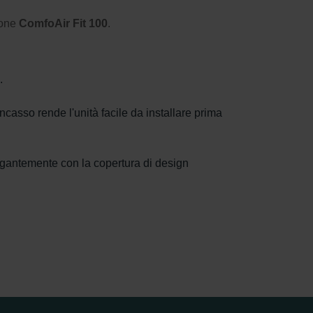
ione
ComfoAir Fit 100
.
.
incasso rende l'unità facile da installare prima
legantemente con la copertura di design