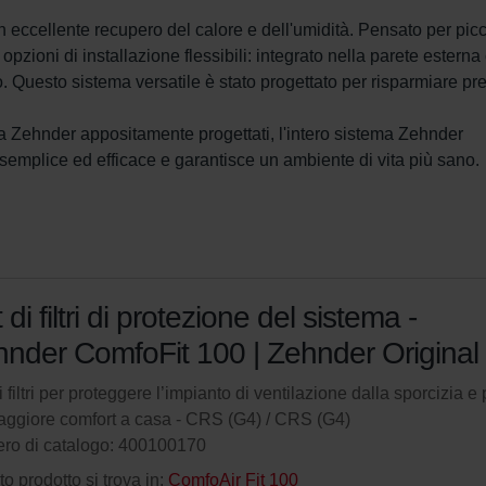
 eccellente recupero del calore e dell'umidità. Pensato per picc
zioni di installazione flessibili: integrato nella parete esterna
to. Questo sistema versatile è stato progettato per risparmiare pr
ia Zehnder appositamente progettati, l'intero sistema Zehnder 
 semplice ed efficace e garantisce un ambiente di vita più sano.
 di filtri di protezione del sistema -
nder ComfoFit 100 | Zehnder Original
i filtri per proteggere l’impianto di ventilazione dalla sporcizia e 
ggiore comfort a casa - CRS (G4) / CRS (G4)
ro di catalogo: 400100170
o prodotto si trova in:
ComfoAir Fit 100