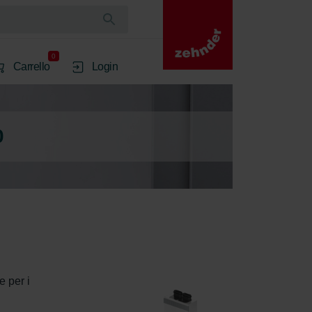
0
Carrello
Login
0
 per i 