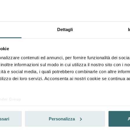
Dettagli
ookie
nalizzare contenuti ed annunci, per fornire funzionalità dei socia
inoltre informazioni sul modo in cui utilizza il nostro sito con i 
icità e social media, i quali potrebbero combinarle con altre inform
lizzo dei loro servizi. Acconsenta ai nostri cookie se continua ad 
nder Group
cy
clarations de confidentialité
ssari
Personalizza
A
 s.r.o.: Zásady ochrany osobních údajů
tion des données