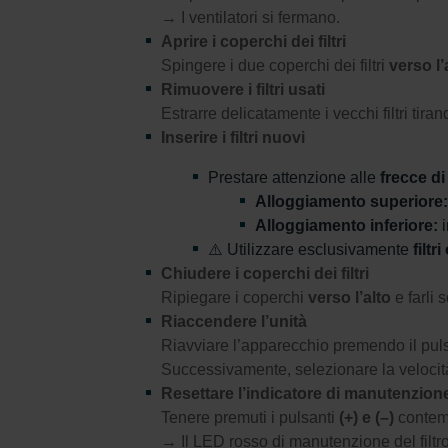
→ I ventilatori si fermano.
Aprire i coperchi dei filtri
Spingere i due coperchi dei filtri
verso l’
Rimuovere i filtri usati
Estrarre delicatamente i vecchi filtri tiran
Inserire i filtri nuovi
Prestare attenzione alle
frecce di
Alloggiamento superiore:
Alloggiamento inferiore:
i
⚠️ Utilizzare esclusivamente
filtr
Chiudere i coperchi dei filtri
Ripiegare i coperchi
verso l’alto
e farli 
Riaccendere l’unità
Riavviare l’apparecchio premendo il pu
Successivamente, selezionare la velocità
Resettare l’indicatore di manutenzione 
Tenere premuti i pulsanti
(+) e (–)
contem
→ Il LED rosso di manutenzione del filtro