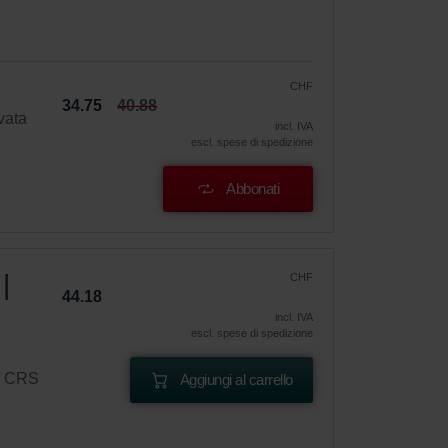
CHF
34.75
40.88
vata
incl. IVA
escl. spese di spedizione
Abbonati
|
CHF
44.18
incl. IVA
escl. spese di spedizione
 / CRS
Aggiungi al carrello