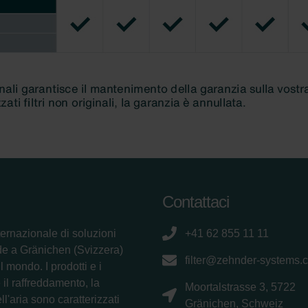
Contattaci
ternazionale di soluzioni
+41 62 855 11 11
de a Gränichen (Svizzera)
filter@zehnder-systems.
 mondo. I prodotti e i
il raffreddamento, la
Moortalstrasse 3, 5722
ll'aria sono caratterizzati
Gränichen, Schweiz