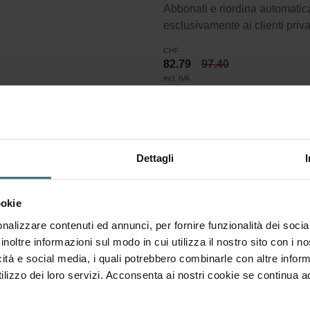
Abbonati e riordina automatic
esclusivamente ai clienti priva
CHF
82.79
97.40
incl. IVA
escl. spese di spedizione
Abbonati
Dettagli
iltro ePM1 85% (F9)
ookie
9)
nalizzare contenuti ed annunci, per fornire funzionalità dei socia
inoltre informazioni sul modo in cui utilizza il nostro sito con i 
di filtri ISO 16890. ePM1 si riferisce alle particelle 0,3-1 micr
icità e social media, i quali potrebbero combinarle con altre inform
lizzo dei loro servizi. Acconsenta ai nostri cookie se continua ad 
celle nell'intervallo 0,3 - 1 micron sono rimosse.