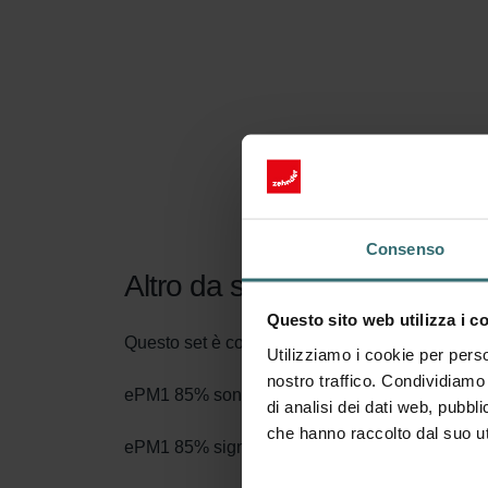
Consenso
Altro da sapere sul nostro F
Questo sito web utilizza i c
Questo set è composto da 1 filtro ePM1 85% (F
Utilizziamo i cookie per perso
nostro traffico. Condividiamo 
ePM1 85% sono i nomi secondo il nuovo standard 
di analisi dei dati web, pubbl
che hanno raccolto dal suo uti
ePM1 85% significa che almeno l'85% delle parti