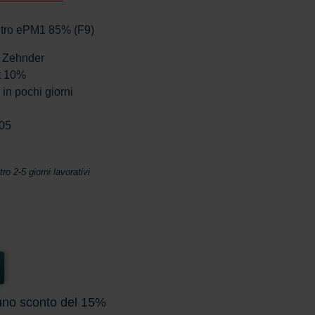
iltro ePM1 85% (F9)
da Zehnder
et 10%
in pochi giorni
105
o 2-5 giorni lavorativi
n uno sconto del 15%