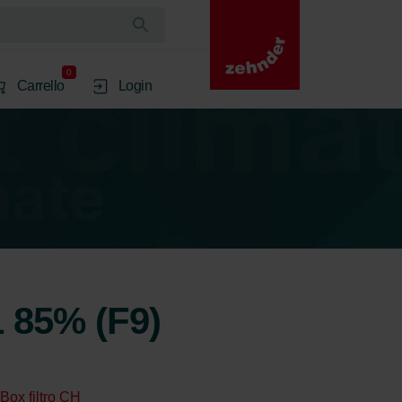
0
Carrello
Login
1 85% (F9)
Box filtro CH