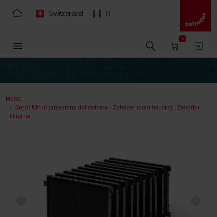
Switzerland
IT
0
Home
Set di filtri di protezione del sistema - Zehnder room housing | Zehnder
Original