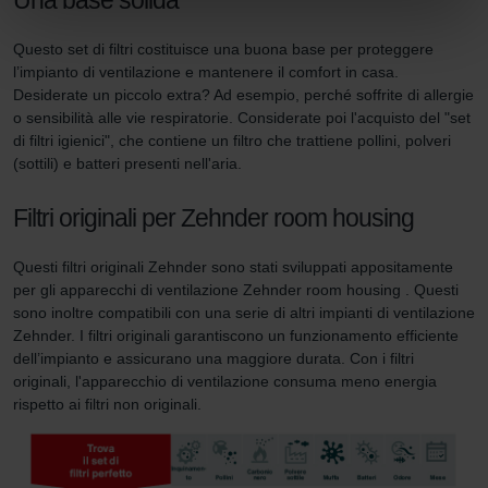
Zehnder Group Italia S.r.l.: Privacy
Zehnder Group İç Mekan İklimlendirme Sanayi ve Ticaret
Questo set di filtri costituisce una buona base per proteggere
Limitet Şirketi: Web Sitesi Çerezleri
l’impianto di ventilazione e mantenere il comfort in casa.
Zehnder Group Nederland bv: Privacyverklaringen
Desiderate un piccolo extra? Ad esempio, perché soffrite di allergie
Zehnder Group Sales International: Privacy Policy
o sensibilità alle vie respiratorie. Considerate poi l'acquisto del "set
Zehnder Group Schweiz AG: Datenschutz
di filtri igienici", che contiene un filtro che trattiene pollini, polveri
Zehnder Polska Sp. z o.o.: Oświadczenie o ochronie
(sottili) e batteri presenti nell'aria.
danych Zehnder
Zehnder Group UK Limited: Privacy Policy
Filtri originali per Zehnder room housing
Questi filtri originali Zehnder sono stati sviluppati appositamente
per gli apparecchi di ventilazione Zehnder room housing . Questi
sono inoltre compatibili con una serie di altri impianti di ventilazione
Zehnder. I filtri originali garantiscono un funzionamento efficiente
dell’impianto e assicurano una maggiore durata. Con i filtri
originali, l'apparecchio di ventilazione consuma meno energia
rispetto ai filtri non originali.