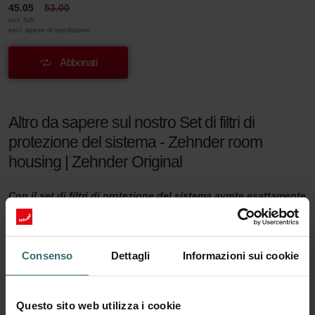
45.05
53.00
incl. IVA
escl. spese di spedizione
Abbonati
Altro da sapere sul nostro Set di filtri di
protezione del sistema - Zehnder room
housing | Zehnder Original
Con il set di filtri di protezione del sistema avrete esattamente
ciò che vi serve per mantenere il vostro impianto di
ventilazione silenzioso e duraturo e il vostro ambiente
domestico confortevole. Le particelle grossolane presenti
nell'aria vengono filtrate prima che l'aria entri nell’ambiente
Consenso
Dettagli
Informazioni sui cookie
domestico o nell'apparecchio di ventilazione. In questo modo
si evita che particelle come sabbia, polvere e insetti
danneggino l'apparecchio di ventilazione o rendano l'aria
Questo sito web utilizza i cookie
della casa sgradevole