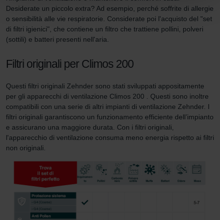
Limitet Şirketi: Web Sitesi Çerezleri
Desiderate un piccolo extra? Ad esempio, perché soffrite di allergie
o sensibilità alle vie respiratorie. Considerate poi l'acquisto del "set
Zehnder Group Nederland bv: Privacyverklaringen
di filtri igienici", che contiene un filtro che trattiene pollini, polveri
Zehnder Group Sales International: Privacy Policy
(sottili) e batteri presenti nell'aria.
Zehnder Group Schweiz AG: Datenschutz
Zehnder Polska Sp. z o.o.: Oświadczenie o ochronie
Filtri originali per Climos 200
danych Zehnder
Zehnder Group UK Limited: Privacy Policy
Questi filtri originali Zehnder sono stati sviluppati appositamente
per gli apparecchi di ventilazione Climos 200 . Questi sono inoltre
compatibili con una serie di altri impianti di ventilazione Zehnder. I
filtri originali garantiscono un funzionamento efficiente dell’impianto
e assicurano una maggiore durata. Con i filtri originali,
l'apparecchio di ventilazione consuma meno energia rispetto ai filtri
non originali.