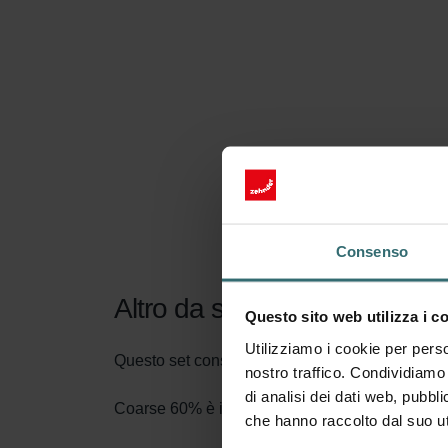
Consenso
Altro da sapere sul nostro Se
Questo sito web utilizza i c
Utilizziamo i cookie per perso
Questo set consiste di 2x filtri Coarse 60% (G4)
nostro traffico. Condividiamo 
di analisi dei dati web, pubbl
Coarse 60% è il nome secondo il nuovo standard d
che hanno raccolto dal suo uti