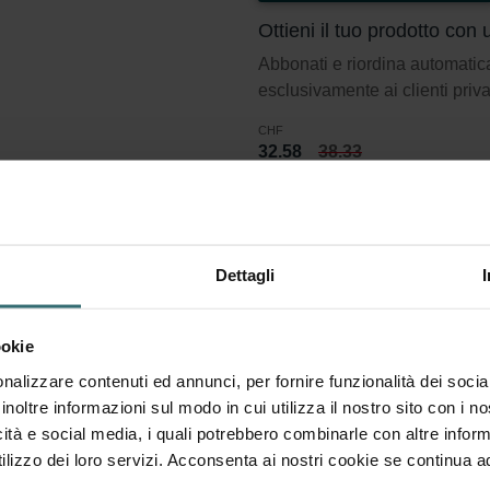
Ottieni il tuo prodotto co
Abbonati e riordina automatic
esclusivamente ai clienti priva
CHF
32.58
38.33
incl. IVA
escl. spese di spedizione
Abbonati
Dettagli
t di filtri 2x Coarse 60% (G4)
ookie
nalizzare contenuti ed annunci, per fornire funzionalità dei socia
.
inoltre informazioni sul modo in cui utilizza il nostro sito con i 
icità e social media, i quali potrebbero combinarle con altre inform
i filtri ISO 16890. Coarse si riferisce a particelle >10 micron.
lizzo dei loro servizi. Acconsenta ai nostri cookie se continua ad 