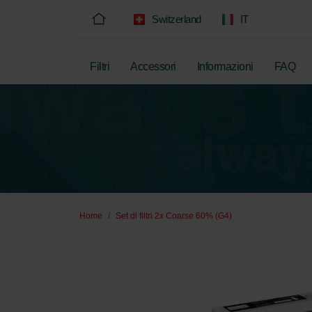
Switzerland
IT
Filtri
Accessori
Informazioni
FAQ
Home
Set di filtri 2x Coarse 60% (G4)