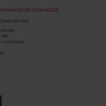
ComfoAir Flat 150, Climos 100/150
ri Coarse 60% (G4).
da Zehnder
et 10%
in pochi giorni
670
à