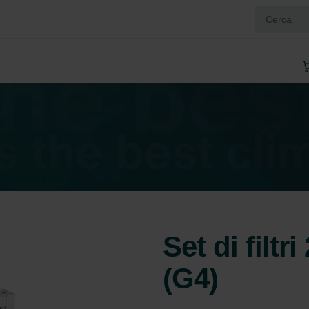
Set di filt
(G4)