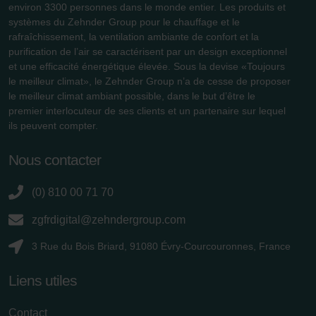
Datenschutzerklärung der Zehnder Group
environ 3300 personnes dans le monde entier. Les produits et
Zehnder Group AG: Data Privacy
systèmes du Zehnder Group pour le chauffage et le
rafraîchissement, la ventilation ambiante de confort et la
Zehnder Group België nv/sa: Déclarations de confidentialité
purification de l’air se caractérisent par un design exceptionnel
Zehnder Group Czech Republic s.r.o.: Zásady ochrany
et une efficacité énergétique élevée. Sous la devise «Toujours
osobních údajů
le meilleur climat», le Zehnder Group n’a de cesse de proposer
Zehnder Group France: Protection des données
le meilleur climat ambiant possible, dans le but d’être le
Zehnder Group Ibérica SAU: Política de privacidad
premier interlocuteur de ses clients et un partenaire sur lequel
Zehnder Group Italia S.r.l.: Privacy
ils peuvent compter.
Zehnder Group İç Mekan İklimlendirme Sanayi ve Ticaret
Limitet Şirketi: Web Sitesi Çerezleri
Nous contacter
Zehnder Group Nederland bv: Privacyverklaringen
Zehnder Group Sales International: Privacy Policy
(0) 810 00 71 70
Zehnder Group Schweiz AG: Datenschutz
zgfrdigital@zehndergroup.com
Zehnder Polska Sp. z o.o.: Oświadczenie o ochronie
danych Zehnder
3 Rue du Bois Briard, 91080 Évry-Courcouronnes, France
Zehnder Group UK Limited: Privacy Policy
Liens utiles
Contact