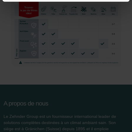
Vous pouvez empêcher à tout moment l’enregistrement
de cookies par nos sites Internet en paramétrant en
conséquence le navigateur Web utilisé afin d’empêcher
durablement tout enregistrement de cookies sur votre
ordinateur. Vous pouvez en outre effacer à tout moment
les cookies déjà enregistrés via un navigateur Web ou
tout autre logiciel correspondant. Cette opération peut
être réalisée à partir de n’importe quel navigateur Web
usuel. Si l’utilisateur concerné désactive l’enregistrement
des cookies au sein du navigateur Web utilisé, il se peut
que les fonctionnalités de notre site Web ne soient plus
disponibles dans leur intégralité.
A propos de nous
Pour plus de détails, nous vous invitons à prendre
connaissance de notre politique relative aux cookies.
Le Zehnder Group est un fournisseur international leader de
solutions complètes destinées à un climat ambiant sain. Son
siège est à Gränichen (Suisse) depuis 1895 et il emploie