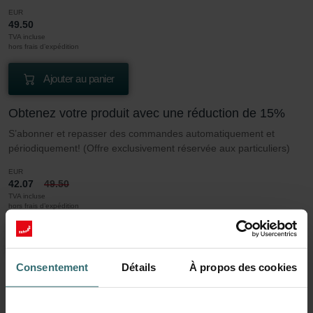
EUR
49.50
TVA incluse
hors frais d’expédition
Ajouter au panier
Obtenez votre produit avec une réduction de 15%
S’abonner et repasser des commandes automatiquement et
périodiquement! (Offre exclusivement réservée aux particuliers)
EUR
42.07
49.50
TVA incluse
hors frais d’expédition
S’abonner
Consentement
Détails
À propos des cookies
En savoir plus sur notre Jeu de filtres 1x