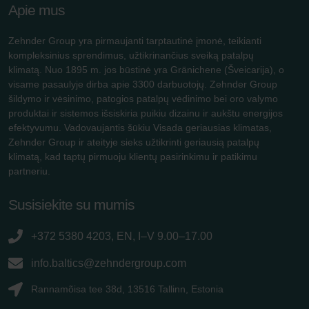
Apie mus
Zehnder Group yra pirmaujanti tarptautinė įmonė, teikianti
kompleksinius sprendimus, užtikrinančius sveiką patalpų
klimatą. Nuo 1895 m. jos būstinė yra Gränichene (Šveicarija), o
visame pasaulyje dirba apie 3300 darbuotojų. Zehnder Group
šildymo ir vėsinimo, patogios patalpų vėdinimo bei oro valymo
produktai ir sistemos išsiskiria puikiu dizainu ir aukštu energijos
efektyvumu. Vadovaujantis šūkiu Visada geriausias klimatas,
Zehnder Group ir ateityje sieks užtikrinti geriausią patalpų
klimatą, kad taptų pirmuoju klientų pasirinkimu ir patikimu
partneriu.
Susisiekite su mumis
+372 5380 4203, EN, I–V 9.00–17.00
info.baltics@zehndergroup.com
Rannamõisa tee 38d, 13516 Tallinn, Estonia