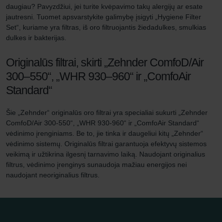
daugiau? Pavyzdžiui, jei turite kvėpavimo takų alergijų ar esate
jautresni. Tuomet apsvarstykite galimybę įsigyti „Hygiene Filter
Set“, kuriame yra filtras, iš oro filtruojantis žiedadulkes, smulkias
dulkes ir bakterijas.
Originalūs filtrai, skirti „Zehnder ComfoD/Air
300–550“, „WHR 930–960“ ir „ComfoAir
Standard“
Šie „Zehnder“ originalūs oro filtrai yra specialiai sukurti „Zehnder
ComfoD/Air 300-550“, „WHR 930-960“ ir „ComfoAir Standard“
vėdinimo įrenginiams. Be to, jie tinka ir daugeliui kitų „Zehnder“
vėdinimo sistemų. Originalūs filtrai garantuoja efektyvų sistemos
veikimą ir užtikrina ilgesnį tarnavimo laiką. Naudojant originalius
filtrus, vėdinimo įrenginys sunaudoja mažiau energijos nei
naudojant neoriginalius filtrus.