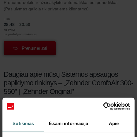
Prenumeruokite ir užsisakykite automatiškai bei periodiškai!
(Pasiūlymas galioja tik privatiems klientams)
EUR
28.48
33.50
su PVM
be pristatymo mokesčių
Prenumeruoti
Daugiau apie mūsų Sistemos apsaugos
papildymo rinkinys – „Zehnder ComfoAir 300-
550" | „Zehnder Original"
Prieš pirkdami papildomą filtrų rinkinį, įsitikinkite, kad turite pradinį
rinkinį su daugkartinio naudojimo filtrų rėmeliais.
Su sistemos apsaugos filtrų rinkiniu gausite būtent tai, ko
Sutikimas
Išsami informacija
Apie
reikia, kad jūsų vėdinimo sistema veiktų tyliai ir ilgai, o
namuose būtų jauku. Stambios ore esančios dalelės