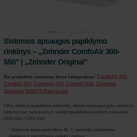
Sistemos apsaugos papildymo
rinkinys – „Zehnder ComfoAir 300-
550" | „Zehnder Original"
ComfoAir 350,
Šis produktas randamas šiose kategorijose:
ComfoD 350
ComfoAir 550, ComfoD 550
ComfoAir
,
,
Standard 300/375 Basic/Luxe
Filtrų rinkinys (papildymo pakuotė), skirtas apsaugoti jūsų vėdinimo
sistemą nuo nešvarumų ir suteikti papildomo komforto namuose –
CRS (G4) / CRS (G4)
- Sistemos apsauginis filtras Nr. 1: neleidžia stambioms
dalelėms ir vabzdžiams patekti į namus