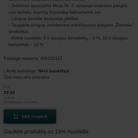
- Sistemos apsauginis filtras Nr. 2: apsaugo vėdinimo įrenginį
nuo teršalų, esančių iš patalpų šalinamame ore
- Lengvai keiskite keičiamus įdėklus
- Taupykite pinigus, rinkdamiesi aukščiausios kokybės „Zehnder"
produktus
- Kiekio nuolaida: 5 ir daugiau komplektų – 5 %, 10 ir daugiau
komplektų – 10 %
Katalogo numeris: 400102113
Likutis sandėlyje:
Nėra sandėlyje
Šiuo metu nėra prieinama
EUR
33.50
su PVM
be pristatymo mokesčių
Įdėti į krepšelį
Gaukite produktą su 15% nuolaida