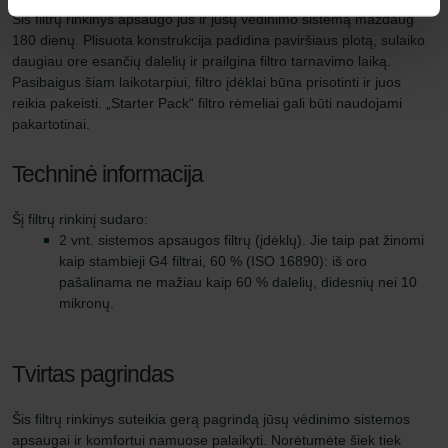
Šis filtrų rinkinys apsaugo jus ir jūsų vėdinimo sistemą maždaug
180 dienų. Plisuota konstrukcija padidina paviršiaus plotą, sulaiko
daugiau ore esančių dalelių ir prailgina filtro tarnavimo laiką.
Pasibaigus šiam laikotarpiui, filtro įdėklai būna prisotinti ir juos
reikia pakeisti. „Starter Pack“ filtro rėmeliai gali būti naudojami
pakartotinai.
Techninė informacija
Šį filtrų rinkinį sudaro:
2 vnt. sistemos apsaugos filtrų (įdėklų). Jie taip pat žinomi
kaip stambieji G4 filtrai, 60 % (ISO 16890): iš oro
pašalinama ne mažiau kaip 60 % dalelių, didesnių nei 10
mikronų.
Tvirtas pagrindas
Šis filtrų rinkinys suteikia gerą pagrindą jūsų vėdinimo sistemos
apsaugai ir komfortui namuose palaikyti. Norėtumėte šiek tiek