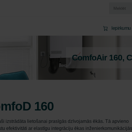
Iepirkumu
ComfoAir 160, 
omfoD 160
aši izstrādāta lietošanai prasīgās dzīvojamās ēkās. Tā apvieno 
 efektivitāti ar elastīgu integrāciju ēkas inženierkomunikācijās