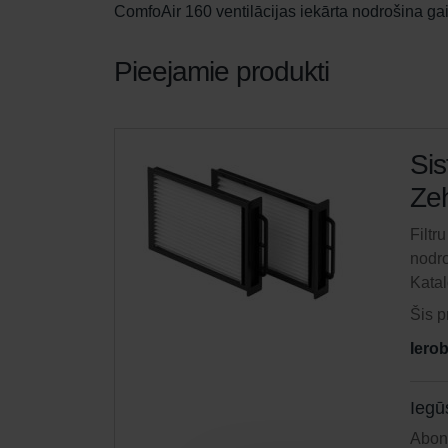
ComfoAir 160 ventilācijas iekārta nodrošina ga
Pieejamie produkti
Sis
Zeh
Filtr
nodro
Kata
Šis p
Iero
Iegū
Abonē