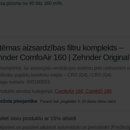
isa plūsmu no 40 līdz 160 m³/h.
tēmas aizsardzības filtru komplekts –
nder ComfoAir 160 | Zehnder Original
u komplekts, lai aizsargātu ventilācijas sistēmu pret netīrumiem 
šinātu papildu komfortu mājās – CRS (G4) / CRS (G4)
loga numurs: 400100023
rodukts atrodas kategorijā:
ComfoAir 160, ComfoD 160
bežota pieejamība
Parasti tiek piegādāts 6–10 darba dienu laikā.
stiet savu produktu ar 15% atlaidi
jieties un pasūtiet atkārtoti automātiski un periodiski! (Piedāv