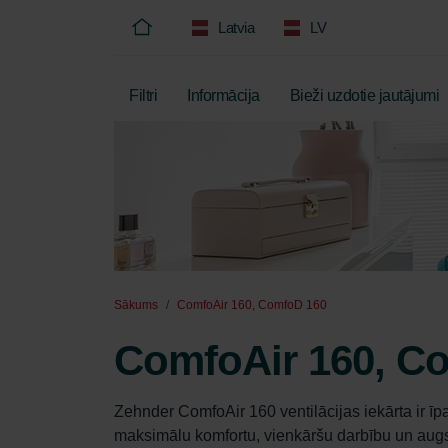
Latvia
LV
Filtri
Informācija
Bieži uzdotie jautājumi
Sākums
ComfoAir 160, ComfoD 160
ComfoAir 160, C
Zehnder ComfoAir 160 ventilācijas iekārta ir īp
maksimālu komfortu, vienkāršu darbību un augstu