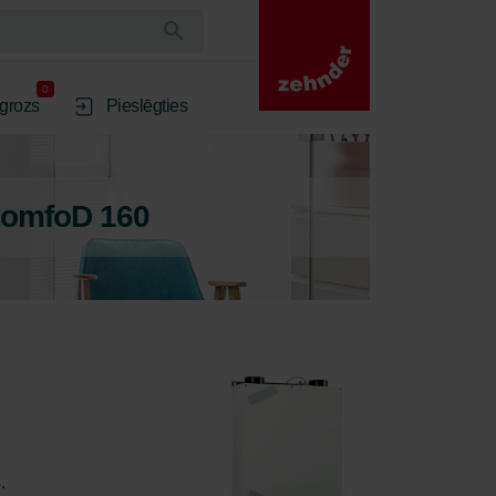
0
 grozs
Pieslēgties
ComfoD 160
. 