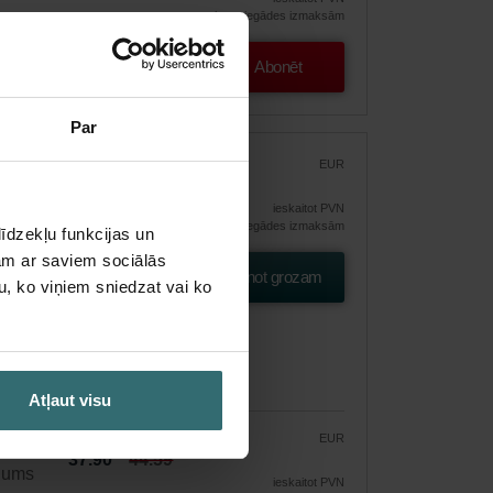
bez piegādes izmaksām
Abonēt
Par
oAir
EUR
44.59
ieskaitot PVN
bez piegādes izmaksām
īdzekļu funkcijas un
as
jam ar saviem sociālās
Pievienot grozam
u, ko viņiem sniedzat vai ko
Atļaut visu
EUR
37.90
44.59
ājums
ieskaitot PVN