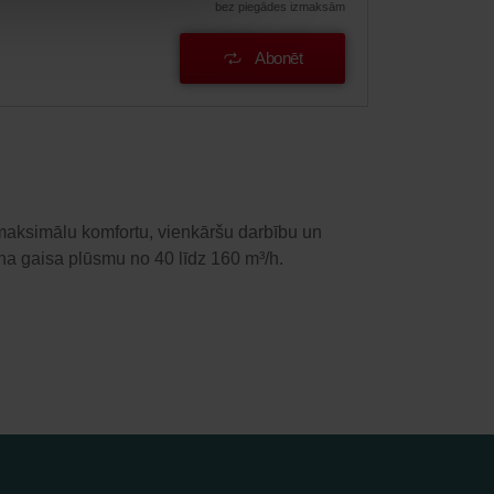
bez piegādes izmaksām
Abonēt
 maksimālu komfortu, vienkāršu darbību un
ina gaisa plūsmu no 40 līdz 160 m³/h.