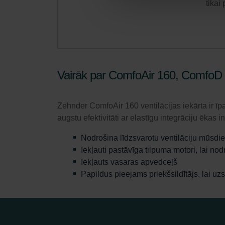
tikai
Vairāk par ComfoAir 160, ComfoD
Zehnder ComfoAir 160 ventilācijas iekārta ir ī
augstu efektivitāti ar elastīgu integrāciju ēka
Nodrošina līdzsvarotu ventilāciju mūsd
Iekļauti pastāvīga tilpuma motori, lai no
Iekļauts vasaras apvedceļš
Papildus pieejams priekšsildītājs, lai uzs