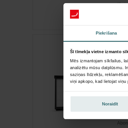
tikai
Piekrišana
Hig
Šī tīmekļa vietne izmanto sīk
160
Mēs izmantojam sīkfailus, lai
Filtr
analizētu mūsu datplūsmu. In
sistē
saziņas līdzekļu, reklamēšana
Kata
viņi apkopo, kad lietojat viņ
Šis p
Iero
Noraidīt
Iegū
Abonē