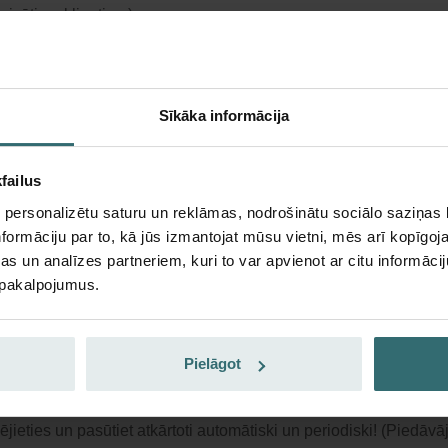
 privātiem klientiem)
Sīkāka informācija
iēnas filtru komplekts – Zehnder Comf
failus
 | Zehnder Original
 personalizētu saturu un reklāmas, nodrošinātu sociālo saziņas l
u komplekts, lai uzturētu tīru gaisu telpās un aizsargātu ventilācij
formāciju par to, kā jūs izmantojat mūsu vietni, mēs arī kopīgo
mu pret piesārņojumu – ePM1 (F7) / CRS (G4)
s un analīzes partneriem, kuri to var apvienot ar citu informācij
loga numurs: 400100024
u pakalpojumus.
rodukts atrodas kategorijā:
ComfoAir 160, ComfoD 160
bežota pieejamība
Parasti tiek piegādāts 6–10 darba dienu laikā.
Pielāgot
stiet savu produktu ar 15% atlaidi
jieties un pasūtiet atkārtoti automātiski un periodiski! (Piedāv