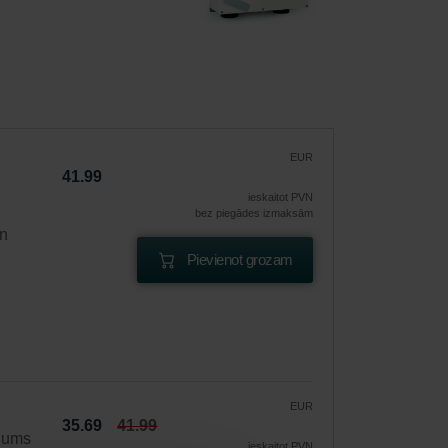
EUR
41.99
ieskaitot PVN
bez piegādes izmaksām
un
Pievienot grozam
EUR
35.69
41.99
ājums
ieskaitot PVN