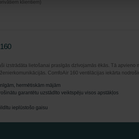
 privātiem klientiem)
 160
paši izstrādāta lietošanai prasīgās dzīvojamās ēkās. Tā apvieno
s inženierkomunikācijās. ComfoAir 160 ventilācijas iekārta nodroš
ienīgām, hermētiskām mājām
drošinātu garantētu uzstādīto veiktspēju visos apstākļos
ildītu ieplūstošo gaisu