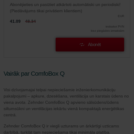
Abonējieties un pasūtiet atkārtoti automātiski un periodiski!
(Piedāvājums tikai privātiem klientiem)
EUR
41.09
48.34
ieskaitot PVN
bez piegādes izmaksām
Abonēt
Vairāk par ComfoBox Q
Visi dzīvojamajai telpai nepieciešamie inženierkomunikāciju
pakalpojumi – apkure, dzesēšana, ventilācija un karstais ūdens no
viena avota. Zehnder ComfoBox Q apvieno sālsūdens/ūdens
siltumsūkni un ventilācijas iekārtu vienā kompaktajā enerģētikas
centrā.
Zehnder ComfoBox Q ir viegli uzturams un ārkārtīgi uzticams
darbībā, turklāt tam nepieciešama tikai minimāla platība.