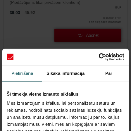
(Piedāvājums tikai privātiem klientiem)
EUR
39.03
45.92
ieskaitot PVN
bez piegādes izmaksām
Abonēt
Piekrišana
Sīkāka informācija
Par
Šī tīmekļa vietne izmanto sīkfailus
Mēs izmantojam sīkfailus, lai personalizētu saturu un
reklāmas, nodrošinātu sociālo saziņas līdzekļu funkcijas
un analizētu mūsu datplūsmu. Informāciju par to, kā jūs
izmantojat mūsu vietni, mēs arī kopīgojam ar saviem