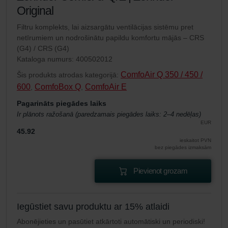
Original
Filtru komplekts, lai aizsargātu ventilācijas sistēmu pret
netīrumiem un nodrošinātu papildu komfortu mājās – CRS
(G4) / CRS (G4)
Kataloga numurs: 400502012
ComfoAir Q 350 / 450 /
Šis produkts atrodas kategorijā:
600
ComfoBox Q
ComfoAir E
,
,
Pagarināts piegādes laiks
Ir plānots ražošanā (paredzamais piegādes laiks: 2–4 nedēļas)
EUR
45.92
ieskaitot PVN
bez piegādes izmaksām
Pievienot grozam
Iegūstiet savu produktu ar 15% atlaidi
Abonējieties un pasūtiet atkārtoti automātiski un periodiski!