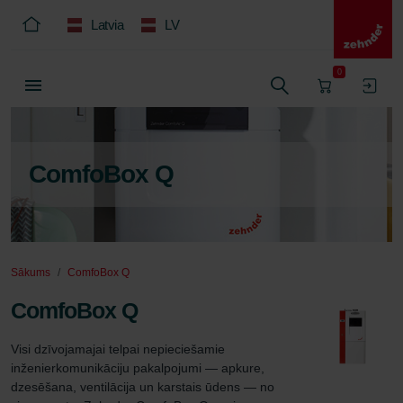
Latvia
LV
0
ComfoBox Q
Sākums
ComfoBox Q
ComfoBox Q
Visi dzīvojamajai telpai nepieciešamie 
inženierkomunikāciju pakalpojumi — apkure, 
dzesēšana, ventilācija un karstais ūdens — no 