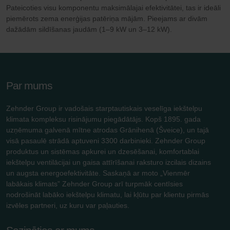
Pateicoties visu komponentu maksimālajai efektivitātei, tas ir ideāli
piemērots zema enerģijas patēriņa mājām. Pieejams ar divām
dažādām sildīšanas jaudām (1–9 kW un 3–12 kW).
Par mums
Zehnder Group ir vadošais starptautiskais veselīga iekštelpu
klimata kompleksu risinājumu piegādātājs. Kopš 1895. gada
uzņēmuma galvenā mītne atrodas Grānihenā (Šveice), un tajā
visā pasaulē strādā aptuveni 3300 darbinieki. Zehnder Group
produktus un sistēmas apkurei un dzesēšanai, komfortablai
iekštelpu ventilācijai un gaisa attīrīšanai raksturo izcilais dizains
un augsta energoefektivitāte. Saskaņā ar moto „Vienmēr
labākais klimats” Zehnder Group arī turpmāk centīsies
nodrošināt labāko iekštelpu klimatu, lai kļūtu par klientu pirmās
izvēles partneri, uz kuru var paļauties.