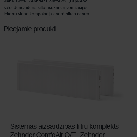
viena avota. Zehnder ComfoBox Q apvieno 
sālsūdens/ūdens siltumsūkni un ventilācijas 
iekārtu vienā kompaktajā enerģētikas centrā.
Pieejamie produkti
Sistēmas aizsardzības filtru komplekts –
Zehnder ComfoAir Q/E | Zehnder