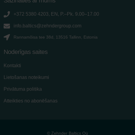
Sazināties ar mums
+372 5380 4203, EN, P.–Pk. 9.00–17.00
info.baltics@zehndergroup.com
Rannamõisa tee 38d, 13516 Tallinn, Estonia
Noderīgas saites
Kontakti
Lietošanas noteikumi
Privātuma politika
Atteikties no abonēšanas
© Zehnder Baltics Oü