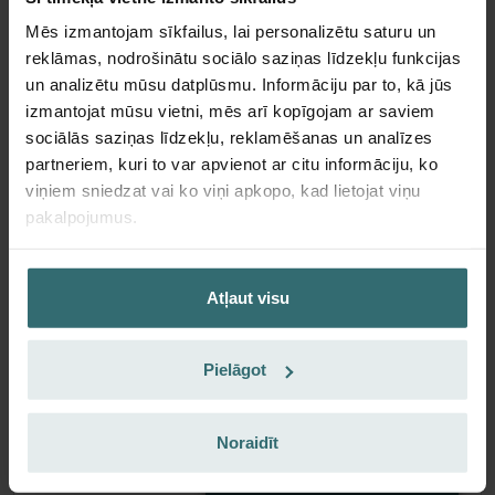
Mēs izmantojam sīkfailus, lai personalizētu saturu un
reklāmas, nodrošinātu sociālo saziņas līdzekļu funkcijas
un analizētu mūsu datplūsmu. Informāciju par to, kā jūs
izmantojat mūsu vietni, mēs arī kopīgojam ar saviem
sociālās saziņas līdzekļu, reklamēšanas un analīzes
partneriem, kuri to var apvienot ar citu informāciju, ko
viņiem sniedzat vai ko viņi apkopo, kad lietojat viņu
Svaiga aromāta filtrs – ComfoWell
pakalpojumus.
Filterbox 320 | Zehnder Original
Filtrs, kas pasargā telpu gaisu no nevēlamām smaržām un
putekļiem – 1x ePM10 (M5)
Atļaut visu
Kataloga numurs: 990323605
ComfoWell Filterbox 320
Šis produkts atrodas kategorijā:
Pielāgot
Nav krājumā
Pašlaik nav pieejams
EUR
48.58
Noraidīt
ieskaitot PVN
bez piegādes izmaksām