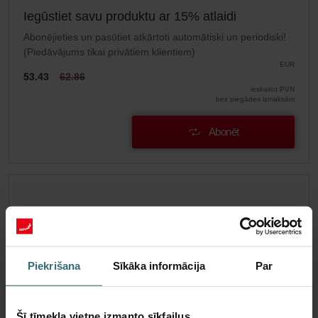
Iegūstiet savu produktu ar 15% atlaidi
Abonējieties un pasūtiet atkārtoti automātiski un periodiski!
(Piedāvājums tikai privātiem klientiem)
EUR
53.43
62.86
ieskaitot PVN
bez piegādes izmaksām
Abonēt
Piekrišana
Sīkāka informācija
Par
Šī tīmekļa vietne izmanto sīkfailus