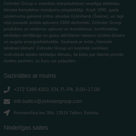
Zehnder Group ir vadošais starptautiskais veselīga iekštelpu
klimata kompleksu risinājumu piegādātājs. Kopš 1895. gada
uzņēmuma galvenā mītne atrodas Grānihenā (Šveice), un tajā
visā pasaulē strādā aptuveni 3300 darbinieki. Zehnder Group
produktus un sistēmas apkurei un dzesēšanai, komfortablai
iekštelpu ventilācijai un gaisa attīrīšanai raksturo izcilais dizains
un augsta energoefektivitāte. Saskaņā ar moto „Vienmēr
labākais klimats” Zehnder Group arī turpmāk centīsies
nodrošināt labāko iekštelpu klimatu, lai kļūtu par klientu pirmās
izvēles partneri, uz kuru var paļauties.
Sazināties ar mums
+372 5380 4203, EN, P.–Pk. 9.00–17.00
info.baltics@zehndergroup.com
Rannamõisa tee 38d, 13516 Tallinn, Estonia
Noderīgas saites