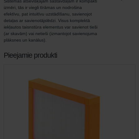
Sistēmas atsevišķajām sastāvdaļām ir kompakti 
izmēri, tās ir viegli tīrāmas un nodrošina 
efektīvu, pat intuitīvu uzstādīšanu, savienojot 
detaļas ar savienotājslēdzi. Visus komplektā 
iekļautos taisnstūra elementus var savienot tieši 
(ar skavām) vai netieši (izmantojot savienojuma 
plāksnes un kanālus).
Pieejamie produkti