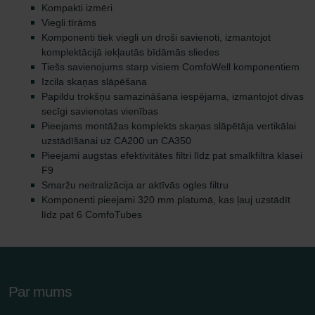
Kompakti izmēri
Viegli tīrāms
Komponenti tiek viegli un droši savienoti, izmantojot
komplektācijā iekļautās bīdāmās sliedes
Tiešs savienojums starp visiem ComfoWell komponentiem
Izcila skaņas slāpēšana
Papildu trokšņu samazināšana iespējama, izmantojot divas
secīgi savienotas vienības
Pieejams montāžas komplekts skaņas slāpētāja vertikālai
uzstādīšanai uz CA200 un CA350
Pieejami augstas efektivitātes filtri līdz pat smalkfiltra klasei
F9
Smaržu neitralizācija ar aktīvās ogles filtru
Komponenti pieejami 320 mm platumā, kas ļauj uzstādīt
līdz pat 6 ComfoTubes
Par mums