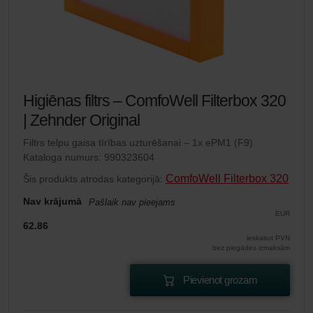
Higiēnas filtrs – ComfoWell Filterbox 320
| Zehnder Original
Filtrs telpu gaisa tīrības uzturēšanai – 1x ePM1 (F9)
Kataloga numurs: 990323604
ComfoWell Filterbox 320
Šis produkts atrodas kategorijā:
Nav krājumā
Pašlaik nav pieejams
EUR
62.86
ieskaitot PVN
bez piegādes izmaksām
Pievienot grozam