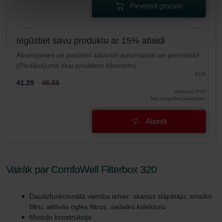
Pievienot grozam
Iegūstiet savu produktu ar 15% atlaidi
Abonējieties un pasūtiet atkārtoti automātiski un periodiski!
(Piedāvājums tikai privātiem klientiem)
EUR
41.29
48.58
ieskaitot PVN
bez piegādes izmaksām
Abonēt
Vairāk par ComfoWell Filterbox 320
Daudzfunkcionālā vienība ietver: skaņas slāpētāju, smalko
filtru, aktīvās ogles filtrus, sadales kolektoru
Moduļu konstrukcija