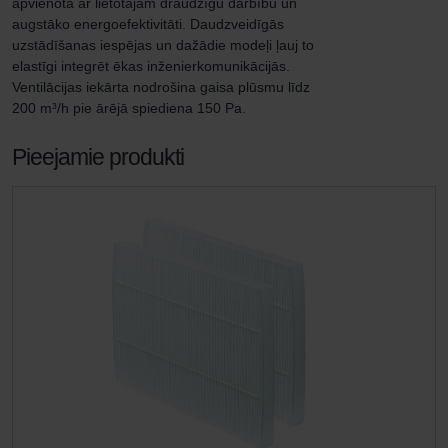
apvienota ar lietotājam draudzīgu darbību un 
augstāko energoefektivitāti. Daudzveidīgās 
uzstādīšanas iespējas un dažādie modeļi ļauj to 
elastīgi integrēt ēkas inženierkomunikācijās. 
Ventilācijas iekārta nodrošina gaisa plūsmu līdz 
200 m³/h pie ārējā spiediena 150 Pa.
Pieejamie produkti