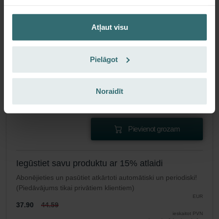
Filtru komplekts 2x rupjais 60 % (G4)
Atļaut visu
Šis komplekts sastāv no 2 filtriem „Coarse 60%“ (G4).
Kataloga numurs: 527004260
Focus 200
Šis produkts atrodas kategorijā:
Pielāgot
Nav krājumā
Pašlaik nav pieejams
EUR
44.59
Noraidīt
ieskaitot PVN
bez piegādes izmaksām
Pievienot grozam
Iegūstiet savu produktu ar 15% atlaidi
Abonējieties un pasūtiet atkārtoti automātiski un periodiski!
(Piedāvājums tikai privātiem klientiem)
EUR
37.90
44.59
ieskaitot PVN