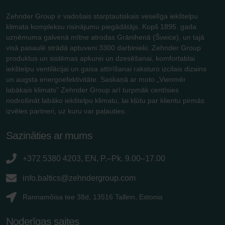
Zehnder Group ir vadošais starptautiskais veselīga iekštelpu
klimata kompleksu risinājumu piegādātājs. Kopš 1895. gada
uzņēmuma galvenā mītne atrodas Grānihenā (Šveice), un tajā
visā pasaulē strādā aptuveni 3300 darbinieki. Zehnder Group
produktus un sistēmas apkurei un dzesēšanai, komfortablai
iekštelpu ventilācijai un gaisa attīrīšanai raksturo izcilais dizains
un augsta energoefektivitāte. Saskaņā ar moto „Vienmēr
labākais klimats” Zehnder Group arī turpmāk centīsies
nodrošināt labāko iekštelpu klimatu, lai kļūtu par klientu pirmās
izvēles partneri, uz kuru var paļauties.
Sazināties ar mums
+372 5380 4203, EN, P.–Pk. 9.00–17.00
info.baltics@zehndergroup.com
Rannamõisa tee 38d, 13516 Tallinn, Estonia
Noderīgas saites