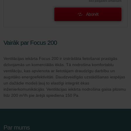
bez piegādes izmaksām
Abonēt
Vairāk par Focus 200
Ventilācijas iekārta Focus 200 ir izstrādāta lietošanai prasīgās
dzīvojamās un komerciālās ēkās. Tā nodrošina komfortablu
ventilāciju, kas apvienota ar lietotājam draudzīgu darbību un
augstāko energoefektivitāti. Daudzveidīgās uzstādīšanas iespējas
un dažādie modeļi ļauj to elastīgi integrēt ēkas
inženierkomunikācijās. Ventilācijas iekārta nodrošina gaisa plūsmu
līdz 200 m³/h pie ārējā spiediena 150 Pa.
Par mums