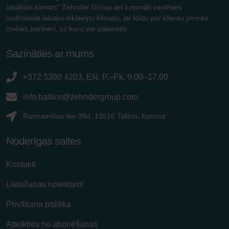
labākais klimats” Zehnder Group arī turpmāk centīsies
nodrošināt labāko iekštelpu klimatu, lai kļūtu par klientu pirmās
izvēles partneri, uz kuru var paļauties.
Sazināties ar mums
+372 5380 4203, EN, P.–Pk. 9.00–17.00
info.baltics@zehndergroup.com
Rannamõisa tee 38d, 13516 Tallinn, Estonia
Noderīgas saites
Kontakti
Lietošanas noteikumi
Privātuma politika
Atteikties no abonēšanas