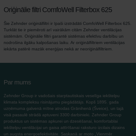
Oriģinālie filtri ComfoWell Filterbox 625
Šie Zehnder oriģinālfiltri ir īpaši izstrādāti ComfoWell Filterbox 625.
Turklāt tie ir piemēroti arī vairākām citām Zehnder ventilācijas
sistēmām. Oriģinālie filtri garantē sistēmas efektīvu darbību un
nodrošina ilgāku kalpošanas laiku. Ar oriģinālfiltriem ventilācijas
iekārta patērē mazāk enerģijas nekā ar neoriģinālfiltriem.
Par mums
Zehnder Group ir vadošais starptautiskais veselīga iekštelpu
klimata kompleksu risinājumu piegādātājs. Kopš 1895. gada
uzņēmuma galvenā mītne atrodas Grānihenā (Šveice), un tajā
visā pasaulē strādā aptuveni 3300 darbinieki. Zehnder Group
produktus un sistēmas apkurei un dzesēšanai, komfortablai
iekštelpu ventilācijai un gaisa attīrīšanai raksturo izcilais dizains
un augsta energoefektivitāte. Saskaņā ar moto „Vienmēr