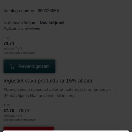
Kataloga numurs: 990323655
Noliktavas krājumi:
Nav krājumā
Pašlaik nav pieejams
EUR
79.74
ieskaitot PVN
bez piegādes izmaksām
Pievienot grozam
Iegūstiet savu produktu ar 15% atlaidi
Abonējieties un pasūtiet atkārtoti automātiski un periodiski!
(Piedāvājums tikai privātiem klientiem)
EUR
67.78
79.74
ieskaitot PVN
bez piegādes izmaksām