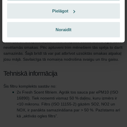
nevēlamās smakas paliktu ārpus telpām. Ar Zehnder Fresh Scent
filtru komplektu tas vairs nebūs nepieciešams.
Pielāgot
90 dienu aizsardzība
Noraidīt
Fresh Scent filtri no gaisa, kas ieplūst telpā, noņem smakas,
putekļus un ziedputekšņus. Filtra iekšpusē esošā aktīvā ogle uzsūc
nevēlamās smakas. Pēc aptuveni trim mēnešiem tās spēja to darīt
samazinās. Šajā brīdī tā var pat atbrīvot uzsūktās smakas atpakaļ
jūsu mājā. Savlaicīga tā nomaiņa nodrošina svaigu un tīru gaisu.
Tehniskā informācija
Šis filtru komplekts sastāv no:
2x Fresh Scent filtriem. Agrāk tos sauca par ePM10 (ISO
16890). Tiek noņemti vismaz 50 % daļiņu, kuru izmērs ir
<10 mikronu. Filtrs (ISO 11155-2) gāzēm SO2, NO2 un
NOX, ir panākta samazināšana par > 50 %. Pazīstams arī
kā „aktīvās ogles filtrs”.