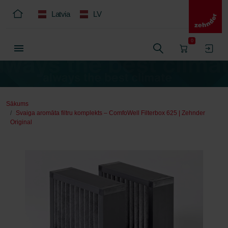
Latvia
LV
0
Sākums
Svaiga aromāta filtru komplekts – ComfoWell Filterbox 625 | Zehnder
Original