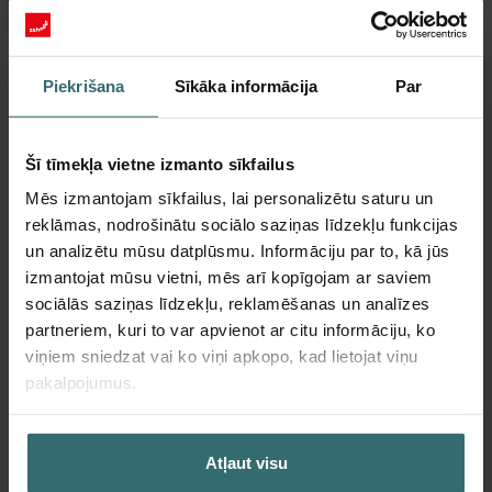
Abonēt
Piekrišana
Sīkāka informācija
Par
Vairāk informācijas par mums Svaiga
aromāta filtru komplekts – ComfoWell
Filterbox 625 | Zehnder Original
Šī tīmekļa vietne izmanto sīkfailus
Mēs izmantojam sīkfailus, lai personalizētu saturu un
Zehnder Fresh Scent filtru komplekts nodrošina, ka varat
reklāmas, nodrošinātu sociālo saziņas līdzekļu funkcijas
baudīt veselīgu gaisu telpās, vienlaikus neļaujot kaimiņa
un analizētu mūsu datplūsmu. Informāciju par to, kā jūs
kamīna smaržai iekļūt telpās. Fresh Scent filtri, kuru sastāvā ir
izmantojat mūsu vietni, mēs arī kopīgojam ar saviem
aktivētā ogle, samazina smaržu, putekļu un ziedputekšņu
sociālās saziņas līdzekļu, reklamēšanas un analīzes
daudzumu pieplūstošajā gaisā.
partneriem, kuri to var apvienot ar citu informāciju, ko
Fresh Scent filtru komplekts
viņiem sniedzat vai ko viņi apkopo, kad lietojat viņu
pakalpojumus.
Lai nodrošinātu veselīgu mikroklimatu telpās, būtiska nozīme ir
pietiekamai ventilācijai. Bet ko darīt, ja kaimiņiem ir smaržojošs
kamīns? Vai arī jūs dzīvojat blakus saimniecībai? Tad jūs,
Atļaut visu
iespējams, gribat nedaudz samazināt ventilācijas intensitāti, lai