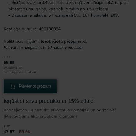
- Sistēmas aizsardzības filtrs: aizsargā ventilācijas iekārtu pret
piesārņojumu gaisā, kas tiek izvadīts no jūsu telpām
- Daudzuma atlaide: 5+ komplekti 5%, 10+ komplekti 10%
Kataloga numurs: 400100084
Noliktavas krājumi:
Ierobežota pieejamība
Parasti tiek piegādāts 6–10 darba dienu laikā.
EUR
55.96
ieskaitot PVN
bez piegādes izmaksām
Pievienot grozam
Iegūstiet savu produktu ar 15% atlaidi
Abonējieties un pasūtiet atkārtoti automātiski un periodiski!
(Piedāvājums tikai privātiem klientiem)
EUR
47.57
55.96