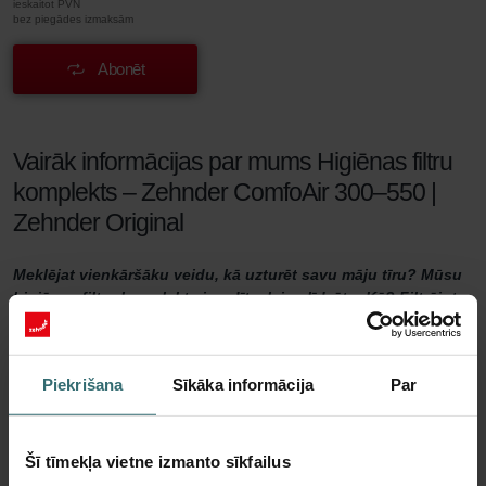
ieskaitot PVN
bez piegādes izmaksām
Abonēt
Vairāk informācijas par mums Higiēnas filtru
komplekts – Zehnder ComfoAir 300–550 |
Zehnder Original
Meklējat vienkāršāku veidu, kā uzturēt savu māju tīru? Mūsu
higiēnas filtru komplekts ir radīts, lai palīdzētu. Kā? Filtrējot
no gaisa ziedputekšņus, (smalkos) putekļus, pelējumu un pat
baktērijas. Tas neļauj šīm nevēlamajām daļiņām iekļūt jūsu
dzīvojamajās telpās caur ventilācijas sistēmu. Tas nozīmē
Piekrišana
Sīkāka informācija
Par
tīrāku gaisu telpās un tādējādi higiēniskāku māju!
Higiēnas filtru komplekts
Šī tīmekļa vietne izmanto sīkfailus