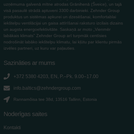
uzņēmuma galvenā mītne atrodas Grānihenā (Šveice), un tajā
visā pasaulē strādā aptuveni 3300 darbinieki. Zehnder Group
produktus un sistēmas apkurei un dzesēšanai, komfortablai
iekštelpu ventilācijai un gaisa attīrīšanai raksturo izcilais dizains
un augsta energoefektivitāte. Saskaņā ar moto „Vienmēr
labākais klimats” Zehnder Group arī turpmāk centīsies
nodrošināt labāko iekštelpu klimatu, lai kļūtu par klientu pirmās
izvēles partneri, uz kuru var paļauties.
Sazināties ar mums
+372 5380 4203, EN, P.–Pk. 9.00–17.00
info.baltics@zehndergroup.com
Rannamõisa tee 38d, 13516 Tallinn, Estonia
Noderīgas saites
Kontakti