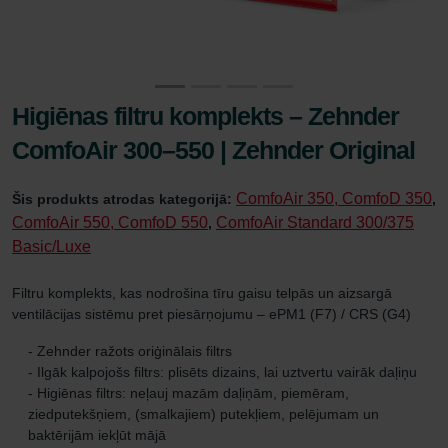
Higiēnas filtru komplekts – Zehnder
ComfoAir 300–550 | Zehnder Original
ComfoAir 350, ComfoD 350
Šis produkts atrodas kategorijā:
,
ComfoAir 550, ComfoD 550
ComfoAir Standard 300/375
,
Basic/Luxe
Filtru komplekts, kas nodrošina tīru gaisu telpās un aizsargā
ventilācijas sistēmu pret piesārņojumu – ePM1 (F7) / CRS (G4)
- Zehnder ražots oriģinālais filtrs
- Ilgāk kalpojošs filtrs: plisēts dizains, lai uztvertu vairāk daļiņu
- Higiēnas filtrs: neļauj mazām daļiņām, piemēram,
ziedputekšņiem, (smalkajiem) putekļiem, pelējumam un
baktērijām iekļūt mājā