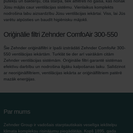
putekļu un baktēriju, cita starpā, tiek atfiltrēti no gaisa, kas nonāk
Jūsu mājās caur ventilācijas sistēmu. Vienlaikus komplekts
nodrošina labu aizsardzību Jūsu ventilācijas iekārtai. Viss, lai Jūs
varētu atpūsties un baudīt higiēnisku mājokli.
Oriģinālie filtri Zehnder ComfoAir 300-550
Šie Zehnder oriģinālfiltri ir īpaši izstrādāti Zehnder ComfoAir 300-
550 ventilācijas iekārtām. Turklāt tie der arī vairākām citām
Zehnder ventilācijas sistēmām. Oriģinālie filtri garantē sistēmas
efektīvu darbību un nodrošina ilgāku kalpošanas laiku. Salīdzinot
ar neoriģinālfiltriem, ventilācijas iekārta ar oriģinālfiltriem patērē
mazāk enerģijas.
Par mums
Zehnder Group ir vadošais starptautiskais veselīga iekštelpu
klimata kompleksu risinājumu piegādātājs. Kopš 1895. gada