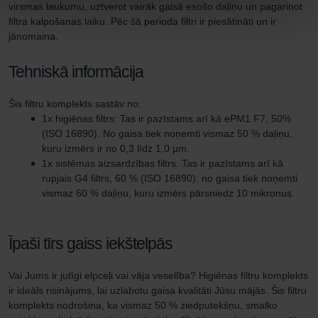
virsmas laukumu, uztverot vairāk gaisā esošo daļiņu un pagarinot
filtra kalpošanas laiku. Pēc šā perioda filtri ir piesātināti un ir
jānomaina.
Tehniskā informācija
Šis filtru komplekts sastāv no:
1x higiēnas filtrs: Tas ir pazīstams arī kā ePM1 F7, 50%
(ISO 16890). No gaisa tiek noņemti vismaz 50 % daļiņu,
kuru izmērs ir no 0,3 līdz 1,0 µm.
1x sistēmas aizsardzības filtrs. Tas ir pazīstams arī kā
rupjais G4 filtrs, 60 % (ISO 16890): no gaisa tiek noņemti
vismaz 60 % daļiņu, kuru izmērs pārsniedz 10 mikronus.
Īpaši tīrs gaiss iekštelpās
Vai Jums ir jutīgi elpceļi vai vāja veselība? Higiēnas filtru komplekts
ir ideāls risinājums, lai uzlabotu gaisa kvalitāti Jūsu mājās. Šis filtru
komplekts nodrošina, ka vismaz 50 % ziedputekšņu, smalko