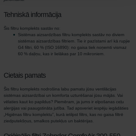
Tehniskā informācija
Šis filtru komplekts sastāv no:
Sistēmas aizsardzības filtru komplekts sastāv no diviem
sistēmas aizsardzības filtriem. Tie ir pazīstami arī kā rupjie
G4 filtri, 60 % (ISO 16890): no gaisa tiek noņemti vismaz
60 % daļiņu, kas ir lielākas par 10 mikroniem.
Cietais pamats
Šis filtru komplekts nodrošina labu pamatu jūsu ventilācijas
sistēmas aizsardzībai un komforta uzturēšanai jūsu mājās. Vai
vēlaties kaut ko papildus? Piemēram, ja jums ir elpošanas ceļu
alerģijas vai paaugstināta jutība. Tad apsveriet iespēju iegādāties
„Higiēnas filtru komplektu”, kurā ietilpst filtrs, kas no gaisa filtrē
ziedputekšņus, smalkos putekļus un baktērijas.
Oriģinālie filtri Zehnder ComfoAir 300-550