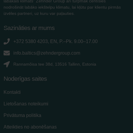
labākais klimats” Zehnder Group arī turpmāk centīsies
nodrošināt labāko iekštelpu klimatu, lai kļūtu par klientu pirmās
izvēles partneri, uz kuru var paļauties.
Sazināties ar mums
+372 5380 4203, EN, P.–Pk. 9.00–17.00
info.baltics@zehndergroup.com
Rannamõisa tee 38d, 13516 Tallinn, Estonia
Noderīgas saites
Kontakti
Lietošanas noteikumi
Privātuma politika
Atteikties no abonēšanas