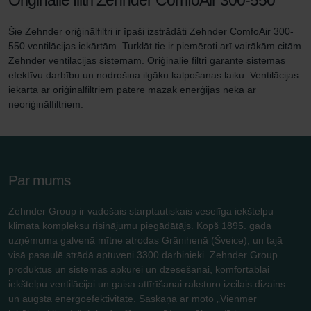
Šie Zehnder oriģinālfiltri ir īpaši izstrādāti Zehnder ComfoAir 300-
550 ventilācijas iekārtām. Turklāt tie ir piemēroti arī vairākām citām
Zehnder ventilācijas sistēmām. Oriģinālie filtri garantē sistēmas
efektīvu darbību un nodrošina ilgāku kalpošanas laiku. Ventilācijas
iekārta ar oriģinālfiltriem patērē mazāk enerģijas nekā ar
neoriģinālfiltriem.
Par mums
Zehnder Group ir vadošais starptautiskais veselīga iekštelpu
klimata kompleksu risinājumu piegādātājs. Kopš 1895. gada
uzņēmuma galvenā mītne atrodas Grānihenā (Šveice), un tajā
visā pasaulē strādā aptuveni 3300 darbinieki. Zehnder Group
produktus un sistēmas apkurei un dzesēšanai, komfortablai
iekštelpu ventilācijai un gaisa attīrīšanai raksturo izcilais dizains
un augsta energoefektivitāte. Saskaņā ar moto „Vienmēr