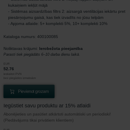
kukaiņiem iekļūt mājā
- Sistēmas aizsardzības filtrs 2: aizsargā ventilācijas iekārtu pret
piesārņojumu gaisā, kas tiek izvadīts no jūsu telpām
- Apjoma atlaide: 5+ komplekti 5%, 10+ komplekti 10%
Kataloga numurs: 400100085
Noliktavas krājumi:
Ierobežota pieejamība
Parasti tiek piegādāts 6–10 darba dienu laikā.
EUR
52.76
ieskaitot PVN
bez piegādes izmaksām
Pievienot grozam
Iegūstiet savu produktu ar 15% atlaidi
Abonējieties un pasūtiet atkārtoti automātiski un periodiski!
(Piedāvājums tikai privātiem klientiem)
EUR