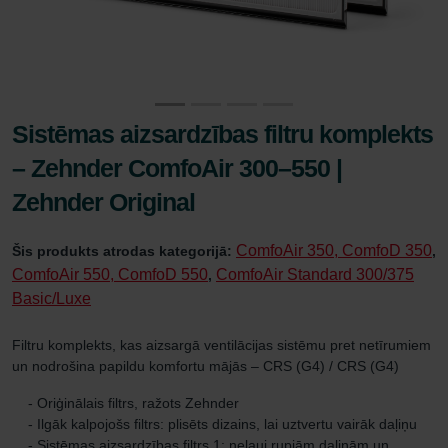
Sistēmas aizsardzības filtru komplekts
– Zehnder ComfoAir 300–550 |
Zehnder Original
ComfoAir 350, ComfoD 350
Šis produkts atrodas kategorijā:
,
ComfoAir 550, ComfoD 550
ComfoAir Standard 300/375
,
Basic/Luxe
Filtru komplekts, kas aizsargā ventilācijas sistēmu pret netīrumiem
un nodrošina papildu komfortu mājās – CRS (G4) / CRS (G4)
- Oriģinālais filtrs, ražots Zehnder
- Ilgāk kalpojošs filtrs: plisēts dizains, lai uztvertu vairāk daļiņu
- Sistēmas aizsardzības filtrs 1: neļauj rupjām daļiņām un