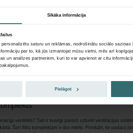
bez piegādes izmaksām
Sīkāka informācija
Abonēt
failus
s Sistēmas aizsardzības papildināšan
 personalizētu saturu un reklāmas, nodrošinātu sociālo saziņas l
Original
formāciju par to, kā jūs izmantojat mūsu vietni, mēs arī kopīgo
s un analīzes partneriem, kuri to var apvienot ar citu informācij
u pakalpojumus.
 pārliecinieties, ka jums ir sākuma komplekts ar atkārtoti lietoj
 saņemat tieši to, kas nepieciešams, lai jūsu ventilācijas si
ļiņas tiek atfiltrētas, pirms gaiss nonāk jūsu telpā vai venti
Pielāgot
i padarīt gaisu jūsu mājās nepatīkamu.
 komplekts
nācīgi ventilēts? Tad ir svarīgi pareizi uzturēt ventilācijas sistē
kārtā. Šim filtru komplektam ir divi mērķi. Pirmkārt, tie padara jū