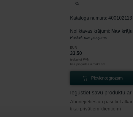
%
Kataloga numurs: 400102113
Noliktavas krājumi:
Nav krāj
Pašlaik nav pieejams
EUR
33.50
ieskaitot PVN
bez piegādes izmaksām
Pievienot grozam
Iegūstiet savu produktu ar
Abonējieties un pasūtiet atkār
tikai privātiem klientiem)
EUR
28.48
33.50
ieskaitot PVN