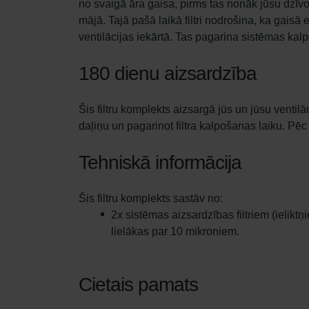
no svaigā āra gaisa, pirms tas nonāk jūsu dzīv
mājā. Tajā pašā laikā filtri nodrošina, ka ga
ventilācijas iekārtā. Tas pagarina sistēmas ka
180 dienu aizsardzība
Šis filtru komplekts aizsargā jūs un jūsu ventil
daļiņu un pagarinot filtra kalpošanas laiku. Pēc šā
Tehniskā informācija
Šis filtru komplekts sastāv no:
2x sistēmas aizsardzības filtriem (ieliktņ
lielākas par 10 mikroniem.
Cietais pamats