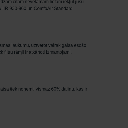
audzām citām nevēlamām lietām iekļūt jūsu
0, WHR 930-960 un ComfoAir Standard
virsmas laukumu, uztverot vairāk gaisā esošo
 filtru rāmji ir atkārtoti izmantojami.
o gaisa tiek noņemti vismaz 60% daļiņu, kas ir