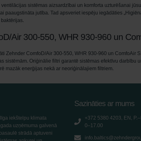
 ventilācijas sistēmas aizsardzībai un komforta uzturēšanai jūsu
i paaugstināta jutība. Tad apsveriet iespēju iegādāties „Higiēnas 
baktērijas.
omfoD/Air 300-550, WHR 930-960 un Co
strādāti Zehnder ComfoD/Air 300-550, WHR 930-960 un ComfoAir Stan
as sistēmām. Oriģinālie filtri garantē sistēmas efektīvu darbību 
tērē mazāk enerģijas nekā ar neoriģinālajiem filtriem.
Sazināties ar mums
īga iekštelpu klimata
+372 5380 4203, EN, P.–
5. gada uzņēmuma galvenā
0–17.00
 pasaulē strādā aptuveni
info.baltics@zehndergro
sistēmas apkurei un