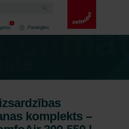
0
 grozs
Pieslēgties
izsardzības
anas komplekts –