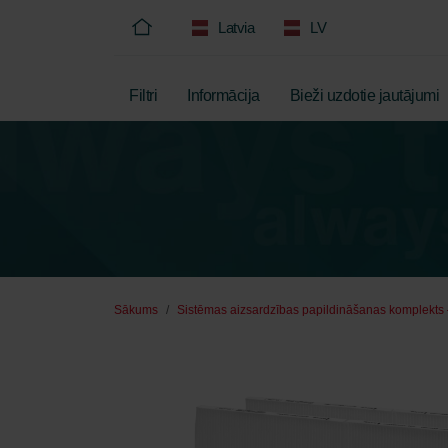
Latvia
LV
Filtri
Informācija
Bieži uzdotie jautājumi
Sākums
Sistēmas aizsardzības papildināšanas komplekts 