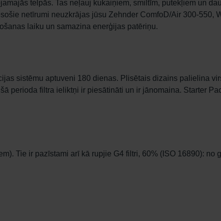
ojamajās telpās. Tas neļauj kukaiņiem, smiltīm, putekļiem un d
isā esošie netīrumi neuzkrājas jūsu Zehnder ComfoD/Air 300-55
lpošanas laiku un samazina enerģijas patēriņu.
ācijas sistēmu aptuveni 180 dienas. Plisētais dizains palielina 
 perioda filtra ieliktņi ir piesātināti un ir jānomaina. Starter Pack
iem). Tie ir pazīstami arī kā rupjie G4 filtri, 60% (ISO 16890): n