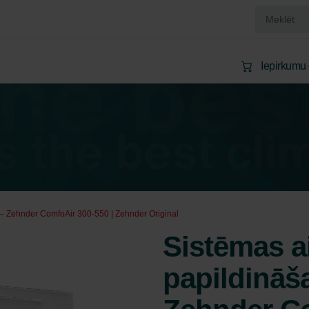
Iepirkumu
– Zehnder ComfoAir 300-550 | Zehnder Original
Sistēmas a
papildināš