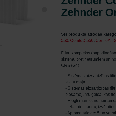
Zehnder Co
Zehnder Or
Šis produkts atrodas katego
550, ComfoD 550
,
ComfoAir S
Filtru komplekts (papildināšan
sistēmu pret netīrumiem un n
CRS (G4)
- Sistēmas aizsardzības filt
iekļūt mājā
- Sistēmas aizsardzības filtr
piesārņojumu gaisā, kas tie
- Viegli mainiet nomaināmos 
- Ietaupiet naudu, izvēloti
- Apjoma atlaide: 5 un vair