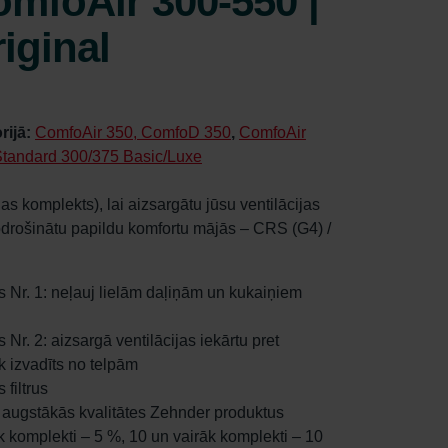
mfoAir 300-550 |
iginal
rijā:
ComfoAir 350, ComfoD 350
,
ComfoAir
tandard 300/375 Basic/Luxe
as komplekts), lai aizsargātu jūsu ventilācijas
odrošinātu papildu komfortu mājās – CRS (G4) /
rs Nr. 1: neļauj lielām daļiņām un kukaiņiem
s Nr. 2: aizsargā ventilācijas iekārtu pret
k izvadīts no telpām
filtrus
es augstākās kvalitātes Zehnder produktus
āk komplekti – 5 %, 10 un vairāk komplekti – 10