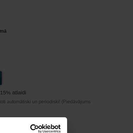
umā
 15% atlaidi
toti automātiski un periodiski! (Piedāvājums