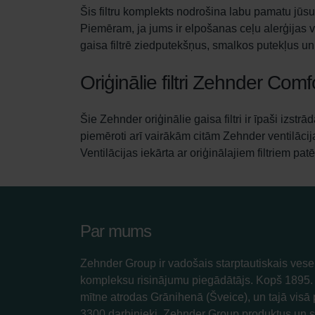
Šis filtru komplekts nodrošina labu pamatu jūsu
Piemēram, ja jums ir elpošanas ceļu alerģijas va
gaisa filtrē ziedputekšņus, smalkos putekļus un 
Oriģinālie filtri Zehnder C
Šie Zehnder oriģinālie gaisa filtri ir īpaši iz
piemēroti arī vairākām citām Zehnder ventilācij
Ventilācijas iekārta ar oriģinālajiem filtriem pa
Par mums
Zehnder Group ir vadošais starptautiskais vesel
kompleksu risinājumu piegādātājs. Kopš 189
mītne atrodas Grānihenā (Šveice), un tajā visā
3300 darbinieki. Zehnder Group produktus un 