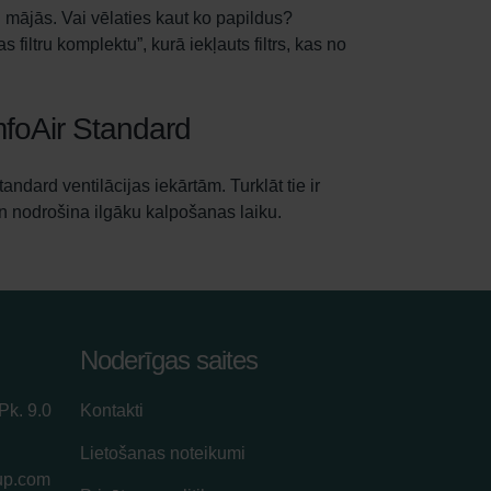
 mājās. Vai vēlaties kaut ko papildus?
filtru komplektu”, kurā iekļauts filtrs, kas no
mfoAir Standard
dard ventilācijas iekārtām. Turklāt tie ir
un nodrošina ilgāku kalpošanas laiku.
Noderīgas saites
Pk. 9.0
Kontakti
Lietošanas noteikumi
up.com