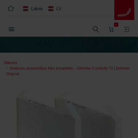
Latvia
LV
0
Sākums
Sistēmas aizsardzības filtru komplekts – Zehnder ComfoAir 70 | Zehnder
Original