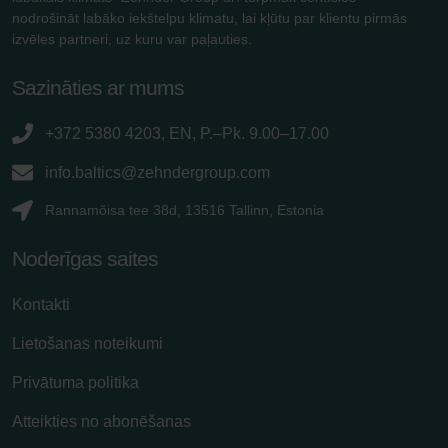
nodrošināt labāko iekštelpu klimatu, lai kļūtu par klientu pirmās
izvēles partneri, uz kuru var paļauties.
Sazināties ar mums
+372 5380 4203, EN, P.–Pk. 9.00–17.00
info.baltics@zehndergroup.com
Rannamõisa tee 38d, 13516 Tallinn, Estonia
Noderīgas saites
Kontakti
Lietošanas noteikumi
Privātuma politika
Atteikties no abonēšanas