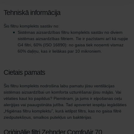
Tehniskā informācija
Šis filtru komplekts sastāv no:
Sistēmas aizsardzības filtru komplekts sastāv no diviem
sistēmas aizsardzības filtriem. Tie ir pazīstami arī kā rupjie
G4 filtri, 60% (ISO 16890): no gaisa tiek noņemti vismaz
60% daļiņu, kas ir lielākas par 10 mikroniem.
Cietais pamats
Šis filtru komplekts nodrošina labu pamatu jūsu ventilācijas
sistēmas aizsardzībai un komforta uzturēšanai jūsu mājās. Vai
vēlaties kaut ko papildus? Piemēram, ja jums ir elpošanas ceļu
alerģijas vai paaugstināta jutība. Tad apsveriet iespēju iegādāties
„Higiēnas filtru komplektu”, kurā ietilpst filtrs, kas no gaisa filtrē
ziedputekšņus, smalkos putekļus un baktērijas.
Oriģinālie filtri Zehnder ComfoAir 70