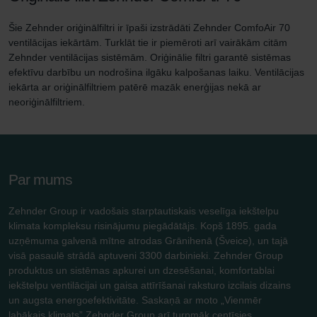
Šie Zehnder oriģinālfiltri ir īpaši izstrādāti Zehnder ComfoAir 70
ventilācijas iekārtām. Turklāt tie ir piemēroti arī vairākām citām
Zehnder ventilācijas sistēmām. Oriģinālie filtri garantē sistēmas
efektīvu darbību un nodrošina ilgāku kalpošanas laiku. Ventilācijas
iekārta ar oriģinālfiltriem patērē mazāk enerģijas nekā ar
neoriģinālfiltriem.
Par mums
Zehnder Group ir vadošais starptautiskais veselīga iekštelpu
klimata kompleksu risinājumu piegādātājs. Kopš 1895. gada
uzņēmuma galvenā mītne atrodas Grānihenā (Šveice), un tajā
visā pasaulē strādā aptuveni 3300 darbinieki. Zehnder Group
produktus un sistēmas apkurei un dzesēšanai, komfortablai
iekštelpu ventilācijai un gaisa attīrīšanai raksturo izcilais dizains
un augsta energoefektivitāte. Saskaņā ar moto „Vienmēr
labākais klimats” Zehnder Group arī turpmāk centīsies