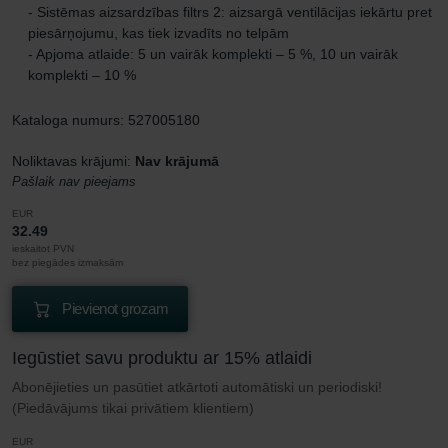
- Sistēmas aizsardzības filtrs 2: aizsargā ventilācijas iekārtu pret
piesārņojumu, kas tiek izvadīts no telpām
- Apjoma atlaide: 5 un vairāk komplekti – 5 %, 10 un vairāk
komplekti – 10 %
Kataloga numurs: 527005180
Noliktavas krājumi:
Nav krājumā
Pašlaik nav pieejams
EUR
32.49
ieskaitot PVN
bez piegādes izmaksām
Pievienot grozam
Iegūstiet savu produktu ar 15% atlaidi
Abonējieties un pasūtiet atkārtoti automātiski un periodiski!
(Piedāvājums tikai privātiem klientiem)
EUR