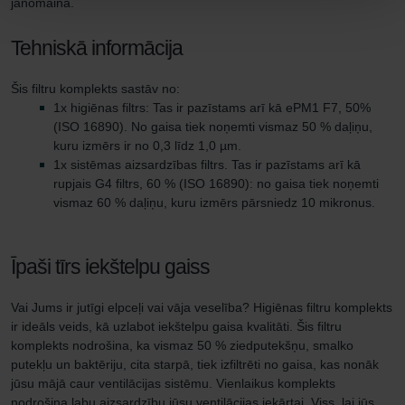
jānomaina.
Tehniskā informācija
Šis filtru komplekts sastāv no:
1x higiēnas filtrs: Tas ir pazīstams arī kā ePM1 F7, 50%
(ISO 16890). No gaisa tiek noņemti vismaz 50 % daļiņu,
kuru izmērs ir no 0,3 līdz 1,0 µm.
1x sistēmas aizsardzības filtrs. Tas ir pazīstams arī kā
rupjais G4 filtrs, 60 % (ISO 16890): no gaisa tiek noņemti
vismaz 60 % daļiņu, kuru izmērs pārsniedz 10 mikronus.
Īpaši tīrs iekštelpu gaiss
Vai Jums ir jutīgi elpceļi vai vāja veselība? Higiēnas filtru komplekts
ir ideāls veids, kā uzlabot iekštelpu gaisa kvalitāti. Šis filtru
komplekts nodrošina, ka vismaz 50 % ziedputekšņu, smalko
putekļu un baktēriju, cita starpā, tiek izfiltrēti no gaisa, kas nonāk
jūsu mājā caur ventilācijas sistēmu. Vienlaikus komplekts
nodrošina labu aizsardzību jūsu ventilācijas iekārtai. Viss, lai jūs