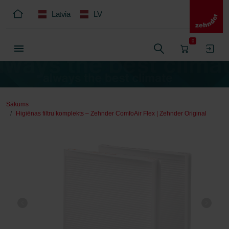
Latvia
LV
0
Sākums
Higiēnas filtru komplekts – Zehnder ComfoAir Flex | Zehnder Original