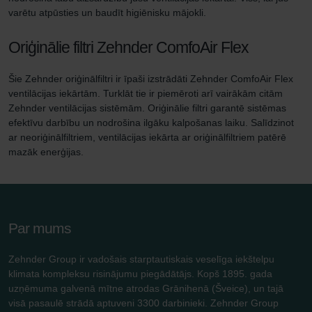
varētu atpūsties un baudīt higiēnisku mājokli.
Oriģinālie filtri Zehnder ComfoAir Flex
Šie Zehnder oriģinālfiltri ir īpaši izstrādāti Zehnder ComfoAir Flex
ventilācijas iekārtām. Turklāt tie ir piemēroti arī vairākām citām
Zehnder ventilācijas sistēmām. Oriģinālie filtri garantē sistēmas
efektīvu darbību un nodrošina ilgāku kalpošanas laiku. Salīdzinot
ar neoriģinālfiltriem, ventilācijas iekārta ar oriģinālfiltriem patērē
mazāk enerģijas.
Par mums
Zehnder Group ir vadošais starptautiskais veselīga iekštelpu
klimata kompleksu risinājumu piegādātājs. Kopš 1895. gada
uzņēmuma galvenā mītne atrodas Grānihenā (Šveice), un tajā
visā pasaulē strādā aptuveni 3300 darbinieki. Zehnder Group