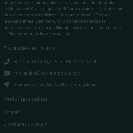
produktus un sistēmas apkurei un dzesēšanai, komfortablai
iekštelpu ventilācijai un gaisa attīrīšanai raksturo izcilais dizains
un augsta energoefektivitāte. Saskaņā ar moto „Vienmēr
labākais klimats” Zehnder Group arī turpmāk centīsies
nodrošināt labāko iekštelpu klimatu, lai kļūtu par klientu pirmās
izvēles partneri, uz kuru var paļauties.
Sazināties ar mums
+372 5380 4203, EN, P.–Pk. 9.00–17.00
info.baltics@zehndergroup.com
Rannamõisa tee 38d, 13516 Tallinn, Estonia
Noderīgas saites
Kontakti
Lietošanas noteikumi