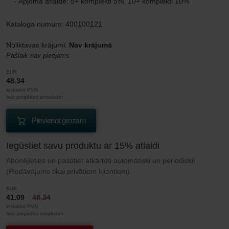
- Apjoma atlaide: 5+ komplekti 5%, 10+ komplekti 10%
Kataloga numurs: 400100121
Noliktavas krājumi:
Nav krājumā
Pašlaik nav pieejams
EUR
48.34
ieskaitot PVN
bez piegādes izmaksām
Pievienot grozam
Iegūstiet savu produktu ar 15% atlaidi
Abonējieties un pasūtiet atkārtoti automātiski un periodiski!
(Piedāvājums tikai privātiem klientiem)
EUR
41.09
48.34
ieskaitot PVN
bez piegādes izmaksām