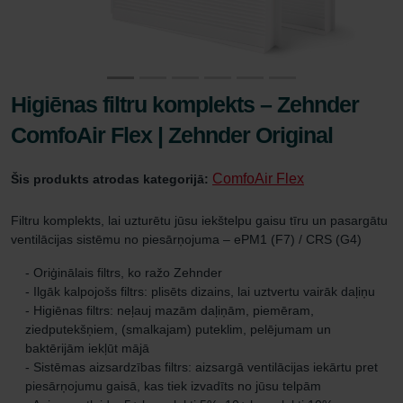
Higiēnas filtru komplekts – Zehnder
ComfoAir Flex | Zehnder Original
ComfoAir Flex
Šis produkts atrodas kategorijā:
Filtru komplekts, lai uzturētu jūsu iekštelpu gaisu tīru un pasargātu
ventilācijas sistēmu no piesārņojuma – ePM1 (F7) / CRS (G4)
- Oriģinālais filtrs, ko ražo Zehnder
- Ilgāk kalpojošs filtrs: plisēts dizains, lai uztvertu vairāk daļiņu
- Higiēnas filtrs: neļauj mazām daļiņām, piemēram,
ziedputekšņiem, (smalkajam) puteklim, pelējumam un
baktērijām iekļūt mājā
- Sistēmas aizsardzības filtrs: aizsargā ventilācijas iekārtu pret
piesārņojumu gaisā, kas tiek izvadīts no jūsu telpām