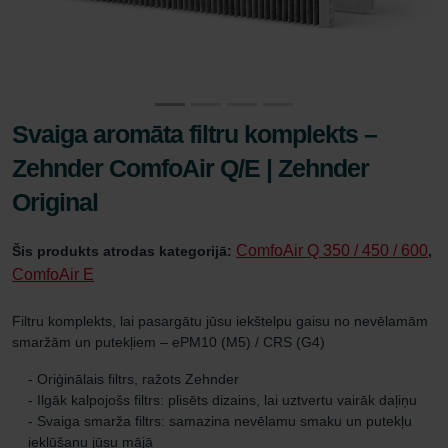
Svaiga aromāta filtru komplekts –
Zehnder ComfoAir Q/E | Zehnder
Original
ComfoAir Q 350 / 450 / 600
Šis produkts atrodas kategorijā:
,
ComfoAir E
Filtru komplekts, lai pasargātu jūsu iekštelpu gaisu no nevēlamām
smaržām un putekļiem – ePM10 (M5) / CRS (G4)
- Oriģinālais filtrs, ražots Zehnder
- Ilgāk kalpojošs filtrs: plisēts dizains, lai uztvertu vairāk daļiņu
- Svaiga smarža filtrs: samazina nevēlamu smaku un putekļu
iekļūšanu jūsu mājā