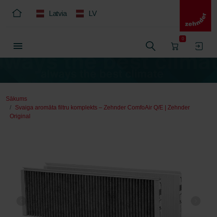
Latvia
LV
0
Sākums
Svaiga aromāta filtru komplekts – Zehnder ComfoAir Q/E | Zehnder
Original