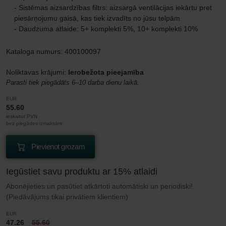
- Sistēmas aizsardzības filtrs: aizsargā ventilācijas iekārtu pret
piesārņojumu gaisā, kas tiek izvadīts no jūsu telpām
- Daudzuma atlaide: 5+ komplekti 5%, 10+ komplekti 10%
Kataloga numurs: 400100097
Noliktavas krājumi:
Ierobežota pieejamība
Parasti tiek piegādāts 6–10 darba dienu laikā.
EUR
55.60
ieskaitot PVN
bez piegādes izmaksām
Pievienot grozam
Iegūstiet savu produktu ar 15% atlaidi
Abonējieties un pasūtiet atkārtoti automātiski un periodiski!
(Piedāvājums tikai privātiem klientiem)
EUR
47.26
55.60