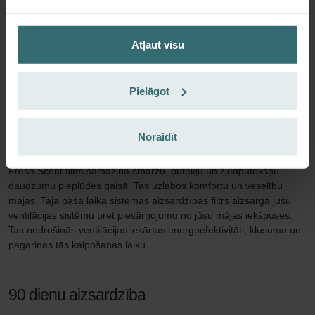
Fresh Scent filtru komplekts
Atļaut visu
Lai nodrošinātu veselīgu iekštelpu klimatu, ir svarīga pietiekama
ventilācija. Bet ko darīt, ja kaimiņiem ir smaržojošs kamīns? Vai arī
Pielāgot
jūs dzīvojat blakus lauku saimniecībai? Tad jūs, iespējams, gribat
samazināt ventilācijas jaudu, lai nevēlamās smakas paliktu ārpus
telpām. Ar Zehnder Fresh Scent filtru komplektu tas vairs nebūs
Noraidīt
nepieciešams.
Fresh Scent filtrs samazina smaržu, putekļu un ziedputekšņu
daudzumu pieplūdes gaisā. Tas uzlabos komfortu un veselību
mājās. Tajā pašā laikā sistēmas aizsardzības filtrs aizsargā jūsu
ventilācijas sistēmu pret piesārņojumu no jūsu mājas iekšpuses.
Tas nodrošinās ventilācijas iekārtas energoefektivitāti, klusumu un
pagarinas tās kalpošanas laiku.
90 dienu aizsardzība