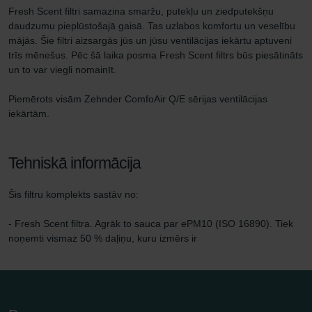
Fresh Scent filtri samazina smaržu, putekļu un ziedputekšņu
daudzumu pieplūstošajā gaisā. Tas uzlabos komfortu un veselību
mājās. Šie filtri aizsargās jūs un jūsu ventilācijas iekārtu aptuveni
trīs mēnešus. Pēc šā laika posma Fresh Scent filtrs būs piesātināts
un to var viegli nomainīt.
Piemērots visām Zehnder ComfoAir Q/E sērijas ventilācijas
iekārtām.
Tehniskā informācija
Šis filtru komplekts sastāv no:
- Fresh Scent filtra. Agrāk to sauca par ePM10 (ISO 16890). Tiek
noņemti vismaz 50 % daļiņu, kuru izmērs ir