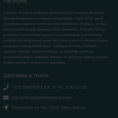
Par mums
Zehnder Group ir vadošais starptautiskais veselīga iekštelpu
klimata kompleksu risinājumu piegādātājs. Kopš 1895. gada
uzņēmuma galvenā mītne atrodas Grānihenā (Šveice), un tajā
visā pasaulē strādā aptuveni 3300 darbinieki. Zehnder Group
produktus un sistēmas apkurei un dzesēšanai, komfortablai
iekštelpu ventilācijai un gaisa attīrīšanai raksturo izcilais dizains
un augsta energoefektivitāte. Saskaņā ar moto „Vienmēr
labākais klimats” Zehnder Group arī turpmāk centīsies
nodrošināt labāko iekštelpu klimatu, lai kļūtu par klientu pirmās
izvēles partneri, uz kuru var paļauties.
Sazināties ar mums
+372 5380 4203, EN, P.–Pk. 9.00–17.00
info.baltics@zehndergroup.com
Rannamõisa tee 38d, 13516 Tallinn, Estonia