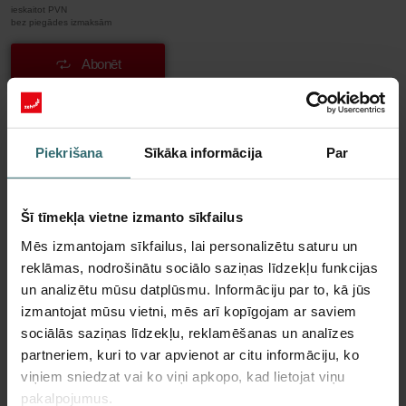
ieskaitot PVN
bez piegādes izmaksām
Abonēt
Vairāk informācijas par mums Svaiga
Piekrišana
Sīkāka informācija
Par
aromāta filtru komplekts – Zehnder ComfoAir
Q/E | Zehnder Original
Šī tīmekļa vietne izmanto sīkfailus
Zehnder „Fresh Scent“ filtru komplekts nodrošina, ka jūs
Mēs izmantojam sīkfailus, lai personalizētu saturu un
varat baudīt veselīgu gaisa kvalitāti telpās, vienlaikus
reklāmas, nodrošinātu sociālo saziņas līdzekļu funkcijas
neļaujot kaimiņa kamīna smaržai iekļūt iekštelpās. „Fresh
un analizētu mūsu datplūsmu. Informāciju par to, kā jūs
Scent“ filtrs, kas satur aktivēto ogli, samazina smaržu,
izmantojat mūsu vietni, mēs arī kopīgojam ar saviem
putekļu un ziedputekšņu daudzumu pieplūstošajā gaisā. Tajā
pašā laikā „Fresh Scent“ filtrs neļauj piesārņojumam no jūsu
sociālās saziņas līdzekļu, reklamēšanas un analīzes
mājokļa iekļūt ventilācijas iekārtā. Šī filtru kombinācija
partneriem, kuri to var apvienot ar citu informāciju, ko
nodrošinās veselīgu un komfortablu mikroklimatu telpās, kā
viņiem sniedzat vai ko viņi apkopo, kad lietojat viņu
arī energoefektīvu un klusu ventilācijas iekārtas darbību.
pakalpojumus.