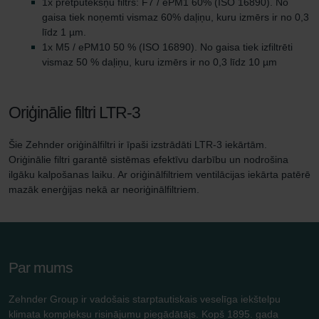
1x pretputekšņu filtrs: F7 / ePM1 60% (ISO 16890). No
gaisa tiek noņemti vismaz 60% daļiņu, kuru izmērs ir no 0,3
līdz 1 µm.
1x M5 / ePM10 50 % (ISO 16890). No gaisa tiek izfiltrēti
vismaz 50 % daļiņu, kuru izmērs ir no 0,3 līdz 10 µm
Oriģinālie filtri LTR-3
Šie Zehnder oriģinālfiltri ir īpaši izstrādāti LTR-3 iekārtām.
Oriģinālie filtri garantē sistēmas efektīvu darbību un nodrošina
ilgāku kalpošanas laiku. Ar oriģinālfiltriem ventilācijas iekārta patērē
mazāk enerģijas nekā ar neoriģinālfiltriem.
Par mums
Zehnder Group ir vadošais starptautiskais veselīga iekštelpu
klimata kompleksu risinājumu piegādātājs. Kopš 1895. gada