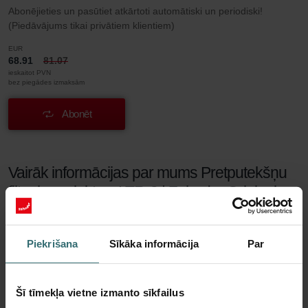
Abonējieties un pasūtiet atkārtoti automātiski un periodiski!
(Piedāvājums tikai privātiem klientiem)
EUR
68.91
81.07
ieskaitot PVN
bez piegādes izmaksām
Abonēt
Vairāk informācijas par mums Pretputekšņu
filtru komplekts – LTR-3 | Zehnder Original
Vai jūs mocāties ar elpošanas ceļu alerģiju? Neatkarīgi no tā,
vai tā ir sezonāla (siena drudzis) vai pastāv visa gada garumā,
Piekrišana
Sīkāka informācija
Par
šie filtri nodrošinās jums vieglāku elpošanu. Šo ventilācijas
sistēmai paredzēto filtru materiāls ir īpaši smalki austs. Tie
viegli attīra ārējo gaisu no ziedputekšņiem, putekļiem un
Šī tīmekļa vietne izmanto sīkfailus
citām daļiņām, kas izraisa deguna niezi, pirms gaisa padeve