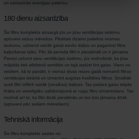
un samazinās enerģijas patēriņu.
180 dienu aizsardzība
Šis filtru komplekts aizsargā jūs un jūsu ventilācijas sistēmu
aptuveni sešus mēnešus. Plisētais dizains palielina virsmas
laukumu, uztverot vairāk gaisā esošo daļiņu un pagarinot filtra
kalpošanas laiku. Pēc šā perioda filtri ir piesātināti un ir jāmaina.
Pareizi uzturot savu ventilācijas sistēmu, jūs nodrošināt, ka jūsu
mājoklis tiek atbilstoši ventilēts un tajā ieplūst tīrs gaiss. Viens no
veidiem, kā to panākt, ir vismaz divas reizes gadā nomainīt filtrus
ventilācijas iekārtā un izmantot augstas kvalitātes filtrus. Smalkāk
austi filtri izfiltrē vairāk (smalkas) daļiņas. Tas padara gaisu telpās
tīrāku un veselīgāku salīdzinājumā ar rupju filtru izmantošanu. Tas
nozīmē arī to, ka filtri ātrāk piesātinās un tos būs jāmaina ātrāk
(aptuveni pēc sešiem mēnešiem).
Tehniskā informācija
Šis filtru komplekts sastāv no: