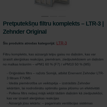
Pretputekšņu filtru komplekts – LTR-3 |
Zehnder Original
LTR-3
Šis produkts atrodas kategorijā:
Filtru komplekts, kas aizsargā telpu gaisu no daļiņām, kas var
izraisīt alerģiskas reakcijas, piemēram, ziedputekšņiem un daļiņām
no malkas krāsnīm – ePM1 60 % (F7) / ePM10 50 % (M5)
- Oriģinālais filtrs – ražots Somijā, atbilst Enervent Zehnder LTR-
3 filtram F7\/M5
- Ideāla piemērotība un veiktspēja – izstrādāts Zehnder
iekārtām, lai nodrošinātu optimālu gaisa plūsmu un efektivitāti
- Pollena filtrs neļauj mājā iekļūt tādām daļiņām kā ziedputekšņi,
kas var izraisīt alerģiskas reakcijas
- Aizsargā jūsu iekārtu: – pagarinats ventilācijas sistēmas