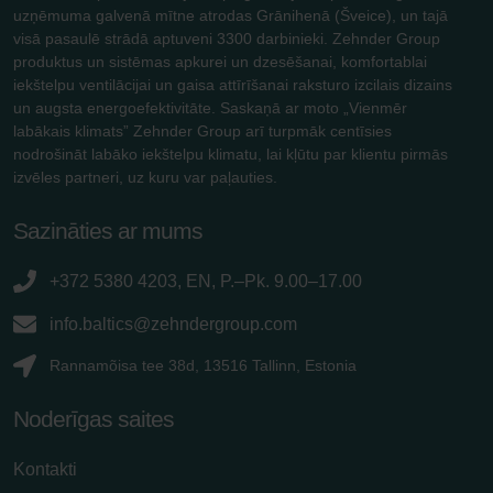
uzņēmuma galvenā mītne atrodas Grānihenā (Šveice), un tajā
visā pasaulē strādā aptuveni 3300 darbinieki. Zehnder Group
produktus un sistēmas apkurei un dzesēšanai, komfortablai
iekštelpu ventilācijai un gaisa attīrīšanai raksturo izcilais dizains
un augsta energoefektivitāte. Saskaņā ar moto „Vienmēr
labākais klimats” Zehnder Group arī turpmāk centīsies
nodrošināt labāko iekštelpu klimatu, lai kļūtu par klientu pirmās
izvēles partneri, uz kuru var paļauties.
Sazināties ar mums
+372 5380 4203, EN, P.–Pk. 9.00–17.00
info.baltics@zehndergroup.com
Rannamõisa tee 38d, 13516 Tallinn, Estonia
Noderīgas saites
Kontakti