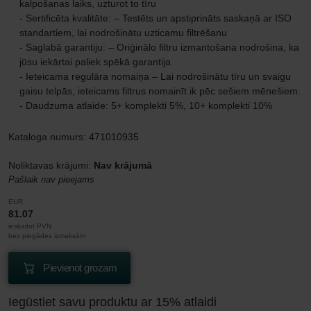
kalpošanas laiks, uzturot to tīru
- Sertificēta kvalitāte: – Testēts un apstiprināts saskaņā ar ISO
standartiem, lai nodrošinātu uzticamu filtrēšanu
- Saglabā garantiju: – Oriģinālo filtru izmantošana nodrošina, ka
jūsu iekārtai paliek spēkā garantija
- Ieteicama regulāra nomaiņa – Lai nodrošinātu tīru un svaigu
gaisu telpās, ieteicams filtrus nomainīt ik pēc sešiem mēnešiem.
- Daudzuma atlaide: 5+ komplekti 5%, 10+ komplekti 10%
Kataloga numurs: 471010935
Noliktavas krājumi:
Nav krājumā
Pašlaik nav pieejams
EUR
81.07
ieskaitot PVN
bez piegādes izmaksām
Pievienot grozam
Iegūstiet savu produktu ar 15% atlaidi