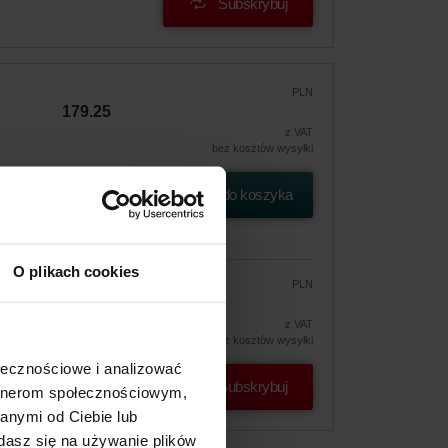
Subskrybuj
PLN
179.25
z VAT
bez kosztów wysyłki
Dodaj do koszyka
O plikach cookies
PLN
152.36
179.25
ferta
z VAT
bez kosztów wysyłki
ołecznościowe i analizować
Subskrybuj
artnerom społecznościowym,
anymi od Ciebie lub
dasz się na używanie plików