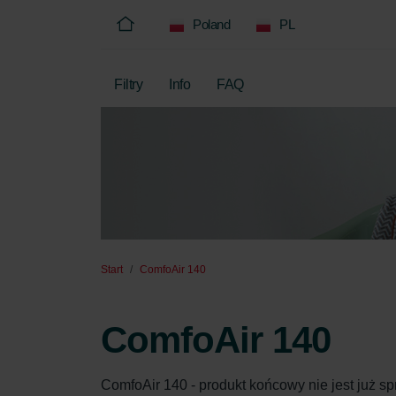
Poland
PL
Filtry
Info
FAQ
Start
ComfoAir 140
ComfoAir 140
ComfoAir 140 - produkt końcowy nie jest już sp