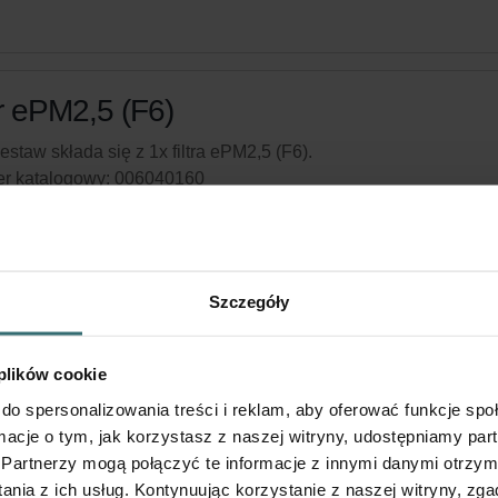
tr ePM2,5 (F6)
estaw składa się z 1x filtra ePM2,5 (F6).
r katalogowy: 006040160
produkt można znaleźć w:
ComfoAir 140
 w magazynie
Obecnie niedostępne
Szczegóły
ań swój produkt z 15% rabatem
rybuj oraz ponawiaj zamówienia automatycznie i cyklicznie! (O
 plików cookie
znie dla klientów indywidualnych)
do spersonalizowania treści i reklam, aby oferować funkcje sp
ormacje o tym, jak korzystasz z naszej witryny, udostępniamy p
Partnerzy mogą połączyć te informacje z innymi danymi otrzym
nia z ich usług. Kontynuując korzystanie z naszej witryny, zga