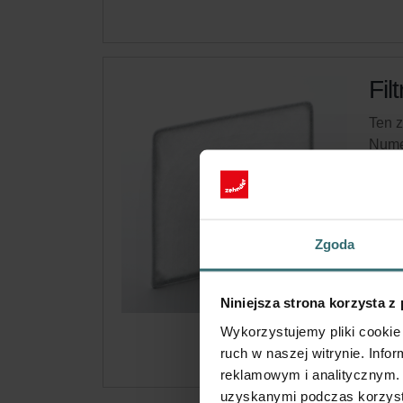
Fil
Ten z
Nume
Ten 
Brak
Zgoda
Dost
Subsk
Niniejsza strona korzysta z
wyłąc
Wykorzystujemy pliki cookie 
ruch w naszej witrynie. Inf
reklamowym i analitycznym. 
uzyskanymi podczas korzysta