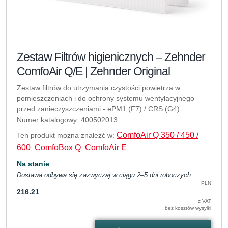
Zestaw Filtrów higienicznych – Zehnder
ComfoAir Q/E | Zehnder Original
Zestaw filtrów do utrzymania czystości powietrza w
pomieszczeniach i do ochrony systemu wentylacyjnego
przed zanieczyszczeniami - ePM1 (F7) / CRS (G4)
Numer katalogowy: 400502013
ComfoAir Q 350 / 450 /
Ten produkt można znaleźć w:
600
ComfoBox Q
ComfoAir E
,
,
Na stanie
Dostawa odbywa się zazwyczaj w ciągu 2–5 dni roboczych
PLN
216.21
z VAT
bez kosztów wysyłki