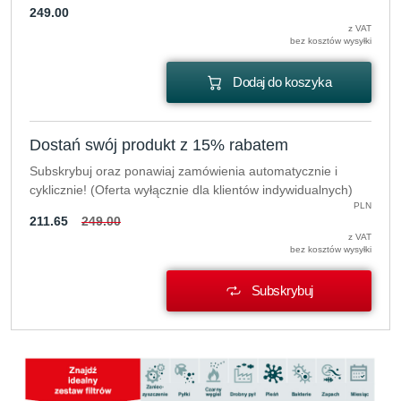
249.00
z VAT
bez kosztów wysyłki
Dodaj do koszyka
Dostań swój produkt z 15% rabatem
Subskrybuj oraz ponawiaj zamówienia automatycznie i
cyklicznie! (Oferta wyłącznie dla klientów indywidualnych)
PLN
211.65
249.00
z VAT
bez kosztów wysyłki
Subskrybuj