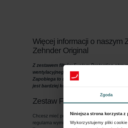
Więcej informacji o naszym 
Zehnder Original
Z zestawem filtrów System Protection otrzy
wentylacyjnego oraz komfort w domu. Grube c
Zapobiega to uszkodzeniom jednostki wentyla
jest bardziej komfortowe.
Zgoda
Zestaw Filtrów System Prote
Niniejsza strona korzysta z
Chcesz mieć pewność, że twój dom jest odpow
Wykorzystujemy pliki cookie 
regularna wymiana filtrów w jednostce wentylac