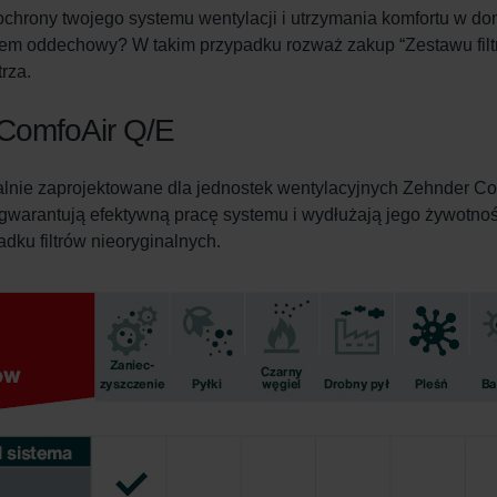
ochrony twojego systemu wentylacji i utrzymania komfortu w do
tem oddechowy? W takim przypadku rozważ zakup “Zestawu filtrów
trza.
r ComfoAir Q/E
cjalnie zaprojektowane dla jednostek wentylacyjnych Zehnder C
 gwarantują efektywną pracę systemu i wydłużają jego żywotność
dku filtrów nieoryginalnych.