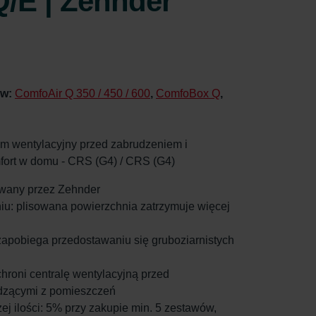
/E | Zehnder
 w:
ComfoAir Q 350 / 450 / 600
,
ComfoBox Q
,
tem wentylacyjny przed zabrudzeniem i
ort w domu - CRS (G4) / CRS (G4)
kowany przez Zehnder
niu: plisowana powierzchnia zatrzymuje więcej
: zapobiega przedostawaniu się gruboziarnistych
 chroni centralę wentylacyjną przed
dzącymi z pomieszczeń
ej ilości: 5% przy zakupie min. 5 zestawów,