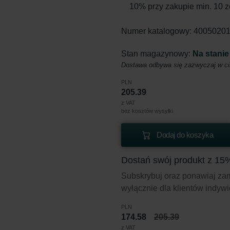
10% przy zakupie min. 10 
Numer katalogowy: 4005020
Stan magazynowy:
Na stanie
Dostawa odbywa się zazwyczaj w ci
PLN
205.39
z VAT
bez kosztów wysyłki
Dodaj do koszyka
Dostań swój produkt z 15
Subskrybuj oraz ponawiaj zamó
wyłącznie dla klientów indyw
PLN
174.58
205.39
z VAT