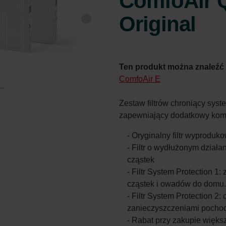
ComfoAir Q
Original
Ten produkt można znaleźć
ComfoAir E
Zestaw filtrów chroniący sys
zapewniający dodatkowy komf
- Oryginalny filtr wyprodu
- Filtr o wydłużonym działa
cząstek
- Filtr System Protection 1
cząstek i owadów do domu.
- Filtr System Protection 2:
zanieczyszczeniami pocho
- Rabat przy zakupie większ