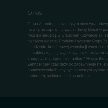
O nas
Grupa Zehnder jest wiodącym międzynarodow
rozwiązań zapewniających zdrowy klimat w p
roku ma siedzibę w Gränichen (Szwajcaria) i z
na całym świecie. Produkty i systemy Grupy Z
chłodzenia, komfortowej wentylacji wnętrz i oc
charakteryzują się wyjątkowym wzornictwem i
energetyczną. Zgodnie z mottem "Always the be
Zehnder cały czas dąży do zapewnienia najlep
pomieszczeniach, aby być pierwszym wyborem 
partnerem, na którym można polegać.