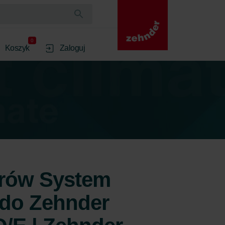
0
Koszyk
Zaloguj
trów System
 do Zehnder