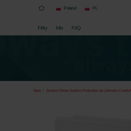
Poland
PL
Filtry
Info
FAQ
Start
Zestaw Filtrów System Protection do Zehnder ComfoAi