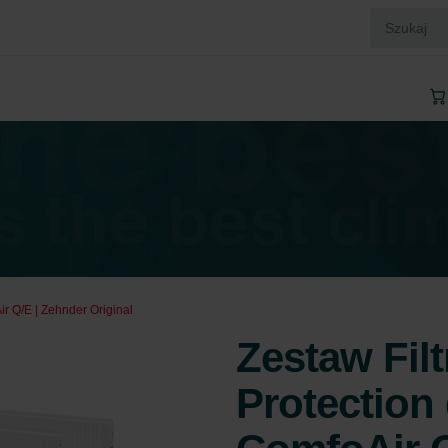
r Q/E | Zehnder Original
Zestaw Fil
Protection