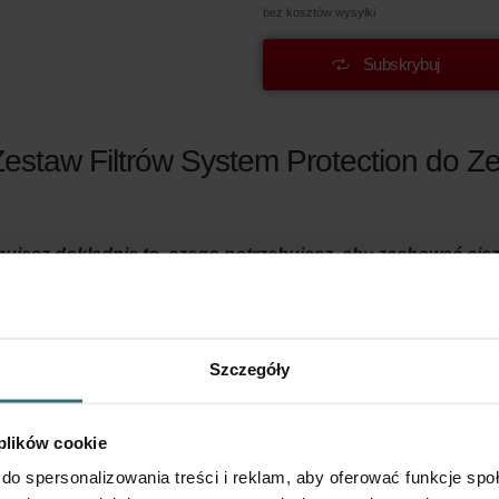
bez kosztów wysyłki
Subskrybuj
Zestaw Filtrów System Protection do Z
mujesz dokładnie to, czego potrzebujesz, aby zachować cis
ząstki w powietrzu są filtrowane, zanim trafią do twojego 
cyjnej przez cząstki takie jak piasek i kurz oraz owady, a
Szczegóły
ction
 plików cookie
iednio wentylowany? Ważne jest prawidłowe utrzymanie system
do spersonalizowania treści i reklam, aby oferować funkcje sp
yjnej, przynajmniej dwa razy w roku.