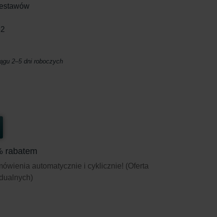
zestawów
12
ągu 2–5 dni roboczych
% rabatem
wienia automatycznie i cyklicznie! (Oferta
idualnych)