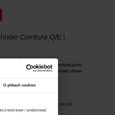
ehnder ComfoAir Q/E |
zę i trwałość swojego systemu
pomieszczenia lub jednostki wentylacyjnej.
 także sprawia, że powietrze wewnątrz domu
O plikach cookies
u wentylacji. Jednym ze sposobów jest
ołecznościowe i analizować