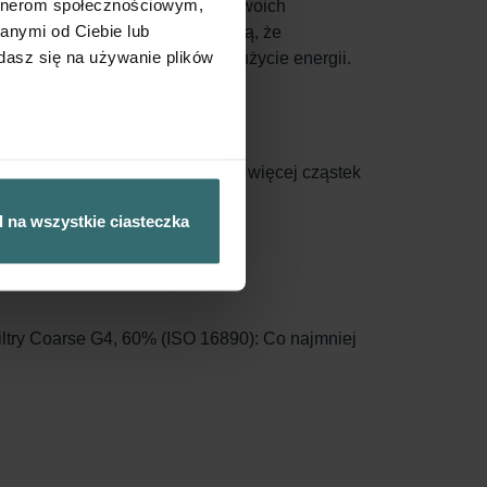
artnerom społecznościowym,
wnętrznego, zanim trafi ono do twoich
anymi od Ciebie lub
a. Jednocześnie filtry sprawiają, że
dasz się na używanie plików
 żywotność systemu i obniża zużycie energii.
rzchnię filtracji, przechwytując więcej cząstek
wymienione.
 na wszystkie ciasteczka
filtry Coarse G4, 60% (ISO 16890): Co najmniej