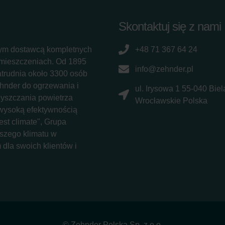
Skontaktuj się z nami
ym dostawcą kompletnych
+48 71 367 64 24
omieszczeniach. Od 1895
info@zehnder.pl
atrudnia około 3300 osób
ehnder do ogrzewania i
ul. Irysowa 1 55-040 Bie
zyszczania powietrza
Wrocławskie Polska
 wysoką efektywnością
st climate", Grupa
szego klimatu w
dla swoich klientów i
© Zehnder Polska Sp. z o.o.