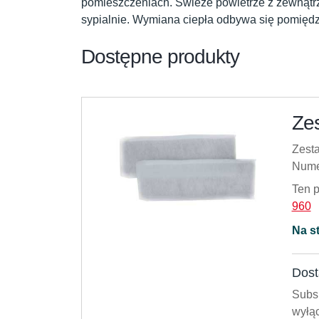
pomieszczeniach. Świeże powietrze z zewnątrz 
sypialnie. Wymiana ciepła odbywa się pomięd
Dostępne produkty
Zes
Zesta
Nume
Ten 
960
Na s
Dost
Subsk
wyłąc