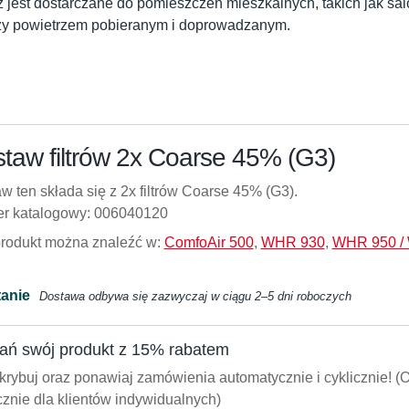
jest dostarczane do pomieszczeń mieszkalnych, takich jak salo
zy powietrzem pobieranym i doprowadzanym.
taw filtrów 2x Coarse 45% (G3)
w ten składa się z 2x filtrów Coarse 45% (G3).
r katalogowy: 006040120
produkt można znaleźć w:
ComfoAir 500
,
WHR 930
,
WHR 950 /
tanie
Dostawa odbywa się zazwyczaj w ciągu 2–5 dni roboczych
ań swój produkt z 15% rabatem
rybuj oraz ponawiaj zamówienia automatycznie i cyklicznie! (O
znie dla klientów indywidualnych)