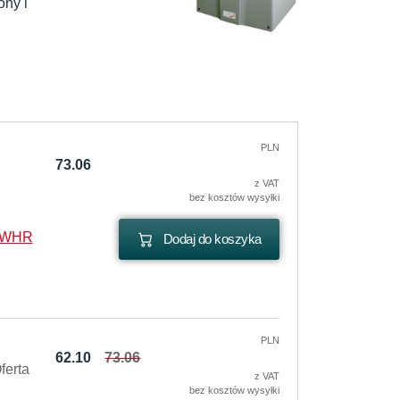
ny i 
PLN
73.06
z VAT
bez kosztów wysyłki
 WHR
Dodaj do koszyka
PLN
62.10
73.06
ferta
z VAT
bez kosztów wysyłki