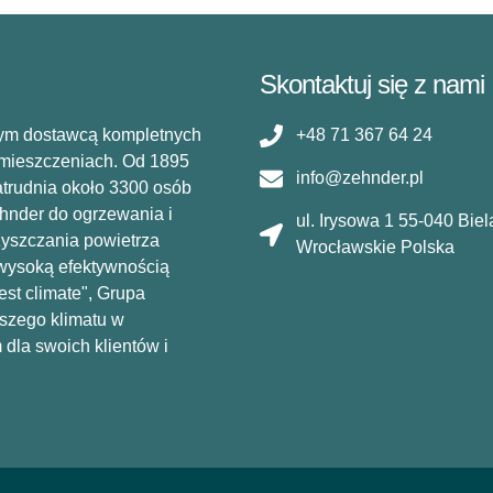
Skontaktuj się z nami
ym dostawcą kompletnych
+48 71 367 64 24
omieszczeniach. Od 1895
info@zehnder.pl
atrudnia około 3300 osób
ehnder do ogrzewania i
ul. Irysowa 1 55-040 Bie
zyszczania powietrza
Wrocławskie Polska
 wysoką efektywnością
st climate", Grupa
szego klimatu w
dla swoich klientów i