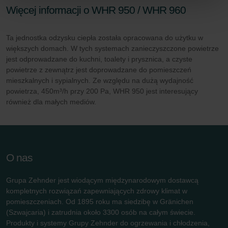
Zehnder Group İç Mekan İklimlendirme Sanayi ve Ticaret
Więcej informacji o WHR 950 / WHR 960
Limitet Şirketi: Web Sitesi Çerezleri
Zehnder Group Nederland bv: Privacyverklaringen
Ta jednostka odzysku ciepła została opracowana do użytku w
Zehnder Group Sales International: Privacy Policy
większych domach. W tych systemach zanieczyszczone powietrze
Zehnder Group Schweiz AG: Datenschutz
jest odprowadzane do kuchni, toalety i prysznica, a czyste
Zehnder Polska Sp. z o.o.: Oświadczenie o ochronie
powietrze z zewnątrz jest doprowadzane do pomieszczeń
danych Zehnder
mieszkalnych i sypialnych. Ze względu na dużą wydajność
Zehnder Group UK Limited: Privacy Policy
powietrza, 450m³/h przy 200 Pa, WHR 950 jest interesujący
również dla małych mediów.
O nas
Grupa Zehnder jest wiodącym międzynarodowym dostawcą
kompletnych rozwiązań zapewniających zdrowy klimat w
pomieszczeniach. Od 1895 roku ma siedzibę w Gränichen
(Szwajcaria) i zatrudnia około 3300 osób na całym świecie.
Produkty i systemy Grupy Zehnder do ogrzewania i chłodzenia,