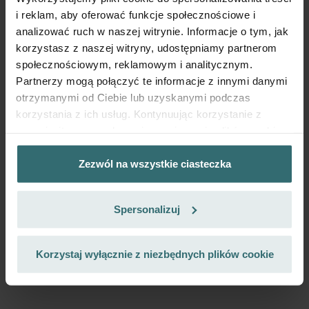
z VAT
i reklam, aby oferować funkcje społecznościowe i
bez kosztów wysyłki
analizować ruch w naszej witrynie. Informacje o tym, jak
korzystasz z naszej witryny, udostępniamy partnerom
Subskrybuj
społecznościowym, reklamowym i analitycznym.
Partnerzy mogą połączyć te informacje z innymi danymi
otrzymanymi od Ciebie lub uzyskanymi podczas
korzystania z ich usług. Kontynuując korzystanie z
naszej witryny, zgadasz się na używanie plików cookie.
Zezwól na wszystkie ciasteczka
Datenschutzerklärung der Zehnder Group
Zehnder Group AG: Data Privacy
Spersonalizuj
Zehnder Group België nv/sa: Déclarations de confidentialité
Zehnder Group Czech Republic s.r.o.: Zásady ochrany
osobních údajů
Korzystaj wyłącznie z niezbędnych plików cookie
Zehnder Group France: Protection des données
Zehnder Group Ibérica SAU: Política de privacidad
Zehnder Group Italia S.r.l.: Privacy