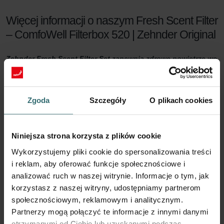
Więcej informacji o naszym Fresh Scent Filter
– ComfoWell Filterbox 520 | Zehnder Original
Zehnder Fresh Scent Filter Set zapewnia zdrowe powietrze we
wnętrzach, zatrzymując zapachy z sąsiedzkiego kominka poza
domem. Fresh Scent Filters, zawierające węgiel aktywny,
redukują zapachy, kurz i pyłki w nawiewanym powietrzu.
Zgoda
Szczegóły
O plikach cookies
Fresh Scent Filter set
Niniejsza strona korzysta z plików cookie
Zdrowy klimat w domu zaczyna się od odpowiedniej wentylacji. Co
jednak, jeśli sąsiedzi mają pachnący kominek? A może mieszkasz
Wykorzystujemy pliki cookie do spersonalizowania treści
obok farmy? Możesz być skłonny zmniejszyć wentylację, aby
i reklam, aby oferować funkcje społecznościowe i
ograniczyć niechciane zapachy. Z Zehnder Fresh Scent Filter set
analizować ruch w naszej witrynie. Informacje o tym, jak
nie będzie to już konieczne.
korzystasz z naszej witryny, udostępniamy partnerom
społecznościowym, reklamowym i analitycznym.
90 dni ochrony
Partnerzy mogą połączyć te informacje z innymi danymi
otrzymanymi od Ciebie lub uzyskanymi podczas