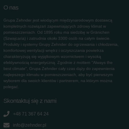
O nas
Grupa Zehnder jest wiodącym międzynarodowym dostawcą
kompletnych rozwiązań zapewniających zdrowy klimat w
pomieszczeniach. Od 1895 roku ma siedzibę w Gränichen
(Szwajcaria) i zatrudnia około 3300 osób na całym świecie.
Produkty i systemy Grupy Zehnder do ogrzewania i chłodzenia,
komfortowej wentylacji wnętrz i oczyszczania powietrza
charakteryzują się wyjątkowym wzornictwem i wysoką
efektywnością energetyczną. Zgodnie z mottem "Always the
best climate", Grupa Zehnder cały czas dąży do zapewnienia
najlepszego klimatu w pomieszczeniach, aby być pierwszym
wyborem dla swoich klientów i partnerem, na którym można
polegać.
Skontaktuj się z nami
+48 71 367 64 24
info@zehnder.pl