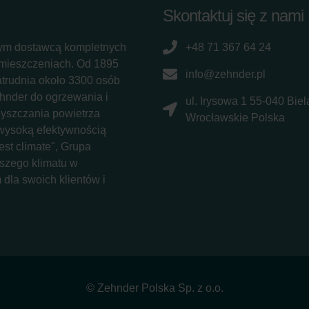
Skontaktuj się z nami
ym dostawcą kompletnych
+48 71 367 64 24
omieszczeniach. Od 1895
info@zehnder.pl
atrudnia około 3300 osób
ehnder do ogrzewania i
ul. Irysowa 1 55-040 Bie
zyszczania powietrza
Wrocławskie Polska
 wysoką efektywnością
st climate", Grupa
szego klimatu w
dla swoich klientów i
© Zehnder Polska Sp. z o.o.