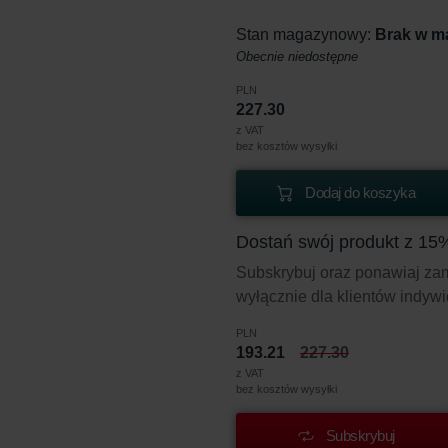
Stan magazynowy:
Brak w m
Obecnie niedostępne
PLN
227.30
z VAT
bez kosztów wysyłki
Dodaj do koszyka
Dostań swój produkt z 15
Subskrybuj oraz ponawiaj zamó
wyłącznie dla klientów indyw
PLN
193.21
227.30
z VAT
bez kosztów wysyłki
Subskrybuj