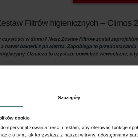
estaw Filtrów higienicznych – Climos 2
czystości w domu? Nasz Zestaw Filtrów został zaprojekto
i, a nawet bakterii z powietrza. Zapobiega to przedostawan
tylacyjny. Oznacza to czystsze powietrze wewnętrzne, a t
ednio wentylowany i że do środka dostaje się czyste powietrz
w jest wymiana filtrów w jednostce wentylacyjnej co najmniej 
Szczegóły
 funkcje. Po pierwsze, Filtr Higieniczny zapewnia zdrowe, czyste
t bakterie z świeżego powietrza zewnętrznego, zanim dotrze on
zie jednostka wentylacyjna pobiera świeże powietrze z zewnątrz.
 plików cookie
w tym zestawie filtrów) zapobiega gromadzeniu się brudu w wy
do spersonalizowania treści i reklam, aby oferować funkcje sp
a żywotność systemu, utrzymuje jednostkę cichą i zmniejsza zuż
ormacje o tym, jak korzystasz z naszej witryny, udostępniamy p