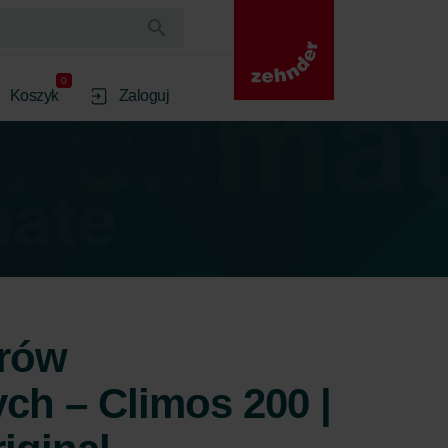
0
Koszyk
Zaloguj
trów
ych – Climos 200 |