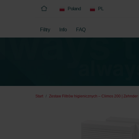
Poland
PL
Filtry
Info
FAQ
Start
Zestaw Filtrów higienicznych – Climos 200 | Zehnder 