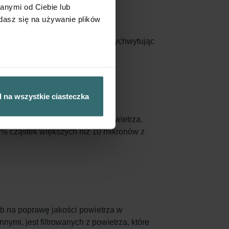
anymi od Ciebie lub
dasz się na używanie plików
 design zwiększa powierzchnię, wychwytując
powinny zostać wymienione.
 na wszystkie ciasteczka
ielkości od 0,3 do 1,0 µm z powietrza.
60% cząstek większych niż 10 mikronów z
ób na poprawę jakości powietrza w
nymi, jest filtrowanych z powietrza, które