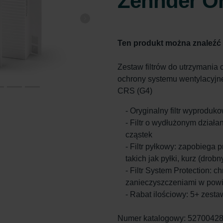
Zehnder Or
Ten produkt można znaleźć
Zestaw filtrów do utrzymania 
ochrony systemu wentylacyjne
CRS (G4)
- Oryginalny filtr wyprodu
- Filtr o wydłużonym działa
cząstek
- Filtr pyłkowy: zapobiega
takich jak pyłki, kurz (drobn
- Filtr System Protection: 
zanieczyszczeniami w pow
- Rabat ilościowy: 5+ zes
Numer katalogowy: 5270042