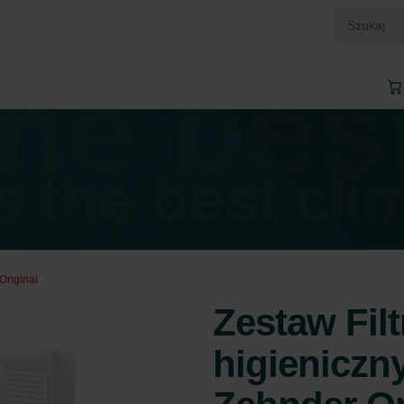
Original
Zestaw Fil
higieniczn