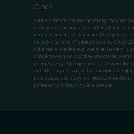
O nas
Grupa Zehnder jest wiodącym międzynarodow
rozwiązań zapewniających zdrowy klimat w p
roku ma siedzibę w Gränichen (Szwajcaria) i z
na całym świecie. Produkty i systemy Grupy Z
chłodzenia, komfortowej wentylacji wnętrz i oc
charakteryzują się wyjątkowym wzornictwem i
energetyczną. Zgodnie z mottem "Always the be
Zehnder cały czas dąży do zapewnienia najlep
pomieszczeniach, aby być pierwszym wyborem 
partnerem, na którym można polegać.