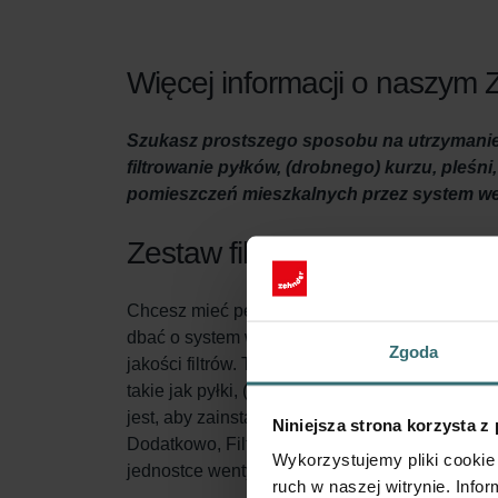
Więcej informacji o naszym Z
Szukasz prostszego sposobu na utrzymanie 
filtrowanie pyłków, (drobnego) kurzu, pleśn
pomieszczeń mieszkalnych przez system wen
Zestaw filtrów
Chcesz mieć pewność, że Twój dom jest odpowi
dbać o system wentylacyjny. Jednym ze sposobó
Zgoda
jakości filtrów. Ten zestaw filtrów spełnia dwie
takie jak pyłki, (drobny) kurz, pleśń, a nawe
jest, aby zainstalować ten filtr po stronie, gd
Niniejsza strona korzysta z
Dodatkowo, Filtr System Protection (zawarty 
Wykorzystujemy pliki cookie 
jednostce wentylacyjnej Climos 200. To wydłuż
ruch w naszej witrynie. Inf