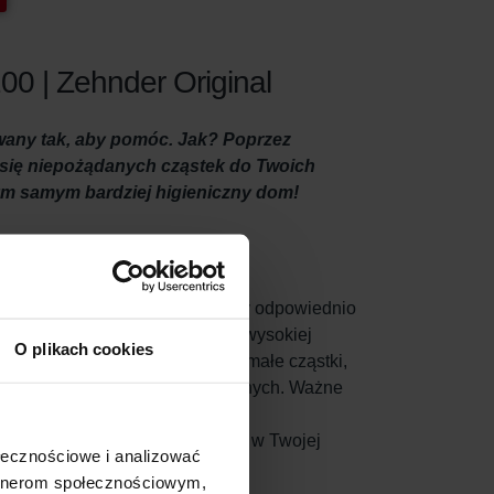
00 | Zehnder Original
wany tak, aby pomóc. Jak? Poprzez
iu się niepożądanych cząstek do Twoich
ym samym bardziej higieniczny dom!
e? W takim razie ważne jest, aby odpowiednio
trzy razy w roku oraz używanie wysokiej
O plikach cookies
 powietrze wewnętrzne, filtrując małe cząstki,
o do Twoich pomieszczeń mieszkalnych. Ważne
ciąganym powietrzu wewnętrznym w Twojej
ołecznościowe i analizować
ycie energii.
artnerom społecznościowym,