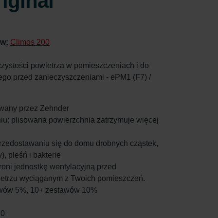
iginal
 w:
Climos 200
czystości powietrza w pomieszczeniach i do
go przed zanieczyszczeniami - ePM1 (F7) /
kowany przez Zehnder
niu: plisowana powierzchnia zatrzymuje więcej
 przedostawaniu się do domu drobnych cząstek,
y), pleśń i bakterie
chroni jednostkę wentylacyjną przed
ietrzu wyciąganym z Twoich pomieszczeń.
tawów 5%, 10+ zestawów 10%
80