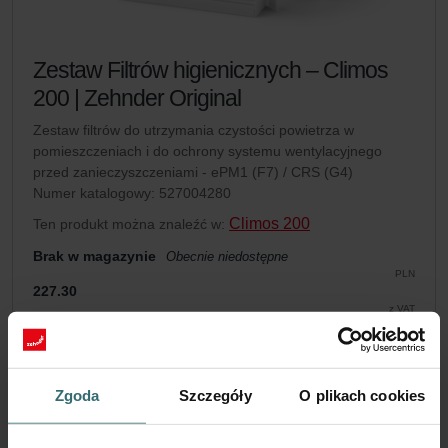
Zestaw Filtrów higienicznych – Climos
200 | Zehnder Original
Zestaw filtrów do utrzymania czystości powietrza w
pomieszczeniach i do ochrony systemu wentylacyjnego
przed zanieczyszczeniami - ePM1 (F7) / CRS (G4)
Numer katalogowy: 527004280
Climos 200
Ten produkt można znaleźć w:
Brak w magazynie
Obecnie niedostępne
PLN
227.30
z VAT
bez kosztów wysyłki
Dodaj do koszyka
Zgoda
Szczegóły
O plikach cookies
Dostań swój produkt z 15% rabatem