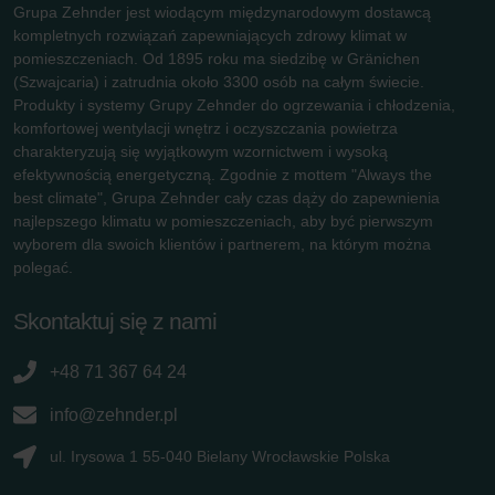
Grupa Zehnder jest wiodącym międzynarodowym dostawcą
kompletnych rozwiązań zapewniających zdrowy klimat w
pomieszczeniach. Od 1895 roku ma siedzibę w Gränichen
(Szwajcaria) i zatrudnia około 3300 osób na całym świecie.
Produkty i systemy Grupy Zehnder do ogrzewania i chłodzenia,
komfortowej wentylacji wnętrz i oczyszczania powietrza
charakteryzują się wyjątkowym wzornictwem i wysoką
efektywnością energetyczną. Zgodnie z mottem "Always the
best climate", Grupa Zehnder cały czas dąży do zapewnienia
najlepszego klimatu w pomieszczeniach, aby być pierwszym
wyborem dla swoich klientów i partnerem, na którym można
polegać.
Skontaktuj się z nami
+48 71 367 64 24
info@zehnder.pl
ul. Irysowa 1 55-040 Bielany Wrocławskie Polska