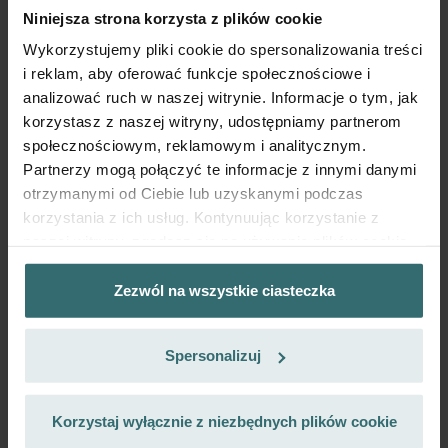
Niniejsza strona korzysta z plików cookie
Subskrybuj oraz ponawiaj zamówienia automatycznie i
cyklicznie! (Oferta wyłącznie dla klientów indywidualnych)
Wykorzystujemy pliki cookie do spersonalizowania treści
PLN
i reklam, aby oferować funkcje społecznościowe i
193.21
227.30
z VAT
analizować ruch w naszej witrynie. Informacje o tym, jak
bez kosztów wysyłki
korzystasz z naszej witryny, udostępniamy partnerom
społecznościowym, reklamowym i analitycznym.
Subskrybuj
Partnerzy mogą połączyć te informacje z innymi danymi
otrzymanymi od Ciebie lub uzyskanymi podczas
korzystania z ich usług. Kontynuując korzystanie z
naszej witryny, zgadasz się na używanie plików cookie.
Zezwól na wszystkie ciasteczka
Datenschutzerklärung der Zehnder Group
Zehnder Group AG: Data Privacy
Spersonalizuj
Zehnder Group België nv/sa: Déclarations de confidentialité
Zehnder Group Czech Republic s.r.o.: Zásady ochrany
osobních údajů
Korzystaj wyłącznie z niezbędnych plików cookie
Zehnder Group France: Protection des données