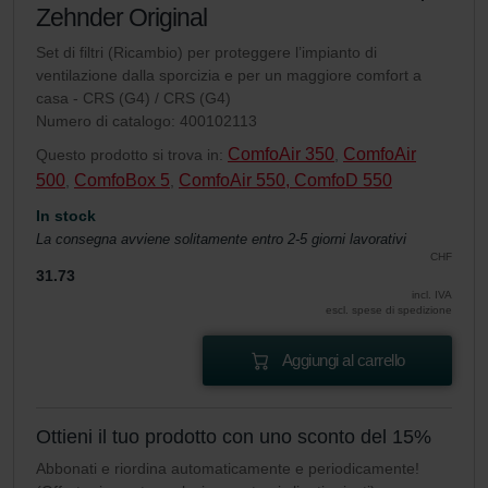
Zehnder Original
Set di filtri (Ricambio) per proteggere l’impianto di
ventilazione dalla sporcizia e per un maggiore comfort a
casa - CRS (G4) / CRS (G4)
Numero di catalogo: 400102113
ComfoAir 350
ComfoAir
Questo prodotto si trova in:
,
500
ComfoBox 5
ComfoAir 550, ComfoD 550
,
,
In stock
La consegna avviene solitamente entro 2-5 giorni lavorativi
CHF
31.73
incl. IVA
escl. spese di spedizione
Aggiungi al carrello
Ottieni il tuo prodotto con uno sconto del 15%
Abbonati e riordina automaticamente e periodicamente!