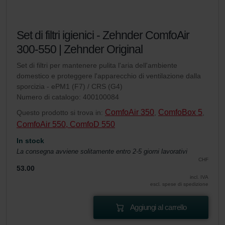
Set di filtri igienici - Zehnder ComfoAir
300-550 | Zehnder Original
Set di filtri per mantenere pulita l'aria dell'ambiente
domestico e proteggere l'apparecchio di ventilazione dalla
sporcizia - ePM1 (F7) / CRS (G4)
Numero di catalogo: 400100084
ComfoAir 350
ComfoBox 5
Questo prodotto si trova in:
,
,
ComfoAir 550, ComfoD 550
In stock
La consegna avviene solitamente entro 2-5 giorni lavorativi
CHF
53.00
incl. IVA
escl. spese di spedizione
Aggiungi al carrello