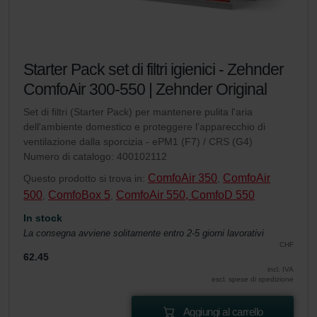
Starter Pack set di filtri igienici - Zehnder
ComfoAir 300-550 | Zehnder Original
Set di filtri (Starter Pack) per mantenere pulita l'aria
dell'ambiente domestico e proteggere l'apparecchio di
ventilazione dalla sporcizia - ePM1 (F7) / CRS (G4)
Numero di catalogo: 400102112
ComfoAir 350
ComfoAir
Questo prodotto si trova in:
,
500
ComfoBox 5
ComfoAir 550, ComfoD 550
,
,
In stock
La consegna avviene solitamente entro 2-5 giorni lavorativi
CHF
62.45
incl. IVA
escl. spese di spedizione
Aggiungi al carrello