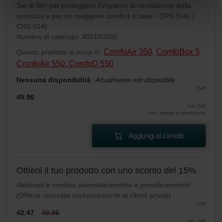
Set di filtri per proteggere l’impianto di ventilazione dalla
Zehnder Group Italia S.r.l.: Privacy
sporcizia e per un maggiore comfort a casa - CRS (G4) /
Zehnder Group İç Mekan İklimlendirme Sanayi ve Ticaret
CRS (G4)
Limitet Şirketi: Web Sitesi Çerezleri
Numero di catalogo: 400100085
Zehnder Group Nederland bv: Privacyverklaringen
ComfoAir 350
ComfoBox 5
Questo prodotto si trova in:
,
,
Zehnder Group Sales International: Privacy Policy
ComfoAir 550, ComfoD 550
Zehnder Group Schweiz AG: Datenschutz
Zehnder Polska Sp. z o.o.: Oświadczenie o ochronie
Nessuna disponibilità
Attualmente non disponibile
danych Zehnder
CHF
49.96
Zehnder Group UK Limited: Privacy Policy
incl. IVA
escl. spese di spedizione
Aggiungi al carrello
Ottieni il tuo prodotto con uno sconto del 15%
Abbonati e riordina automaticamente e periodicamente!
(Offerta riservata esclusivamente ai clienti privati)
CHF
42.47
49.96
incl. IVA