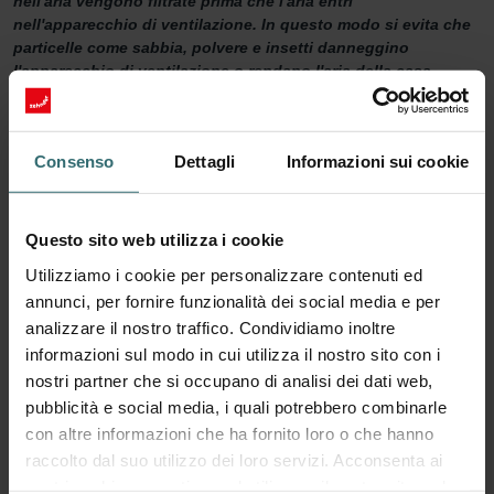
nell'aria vengono filtrate prima che l'aria entri
nell'apparecchio di ventilazione. In questo modo si evita che
particelle come sabbia, polvere e insetti danneggino
l'apparecchio di ventilazione o rendano l'aria della casa
sgradevole
Set di filtri protezione del sistema
Consenso
Dettagli
Informazioni sui cookie
Volete assicurarvi che la vostra casa sia sufficientemente ventilata
e che venga immessa aria pulita? Allora è importante eseguire una
Questo sito web utilizza i cookie
corretta manutenzione dell'apparecchio di ventilazione. Questo
include la sostituzione regolare dei filtri. Sostituire i filtri
Utilizziamo i cookie per personalizzare contenuti ed
dell'apparecchio di ventilazione almeno due volte l'anno e utilizzare
annunci, per fornire funzionalità dei social media e per
filtri di alta qualità.Il set di filtri protezione del sistema impedisce
analizzare il nostro traffico. Condividiamo inoltre
che la sporcizia estratta dall'aria interna aspirata si accumuli
informazioni sul modo in cui utilizza il nostro sito con i
nell'apparecchio di ventilazione Zehnder ComfoD/Air 350/550. In
nostri partner che si occupano di analisi dei dati web,
questo modo si prolunga la durata del sistema. L'apparecchio
pubblicità e social media, i quali potrebbero combinarle
rimane silenzioso e il consumo energetico si riduce.
con altre informazioni che ha fornito loro o che hanno
180 giorni di protezione
raccolto dal suo utilizzo dei loro servizi. Acconsenta ai
nostri cookie se continua ad utilizzare il nostro sito web.