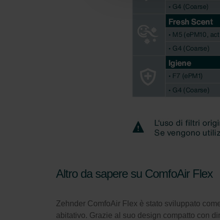
Zehnder Group Nederland bv: 
Zehnder Group Sales Internati
Zehnder Group Schweiz AG: D
Zehnder Polska Sp. z o.o.: O
Zehnder Group UK Limited: Pr
Altro da sapere su ComfoAir Flex
Zehnder ComfoAir Flex è stato sviluppato come 
abitativo. Grazie al suo design compatto con d