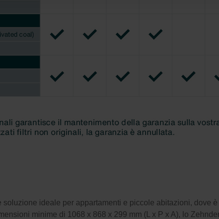
Privacyverklaringen
onal: Privacy Policy
atenschutz
świadczenie o ochronie danych Zehnder
ivacy Policy
soluzione ideale per appartamenti e piccole abitazioni, dove è 
imensioni minime di 1068 x 868 x 299 mm (L x P x A), lo Zehnde