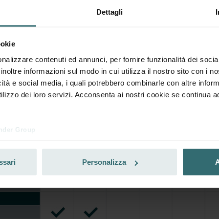
ati e riordina automaticamente e periodicamente! (Offerta riser
Dettagli
sivamente ai clienti privati)
ookie
nalizzare contenuti ed annunci, per fornire funzionalità dei socia
inoltre informazioni sul modo in cui utilizza il nostro sito con i 
icità e social media, i quali potrebbero combinarle con altre inform
lizzo dei loro servizi. Acconsenta ai nostri cookie se continua ad 
nder Group
cy
clarations de confidentialité
ssari
Personalizza
A
 s.r.o.: Zásady ochrany osobních údajů
tion des données
lítica de privacidad
ivacy
ndirme Sanayi ve Ticaret Limitet Şirketi: Web Sitesi Çerezleri