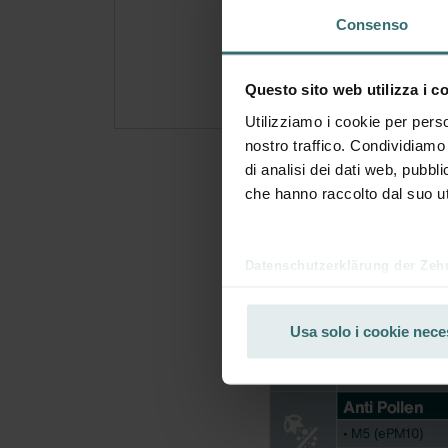
Abbon
Consenso
esclu
Questo sito web utilizza i c
Utilizziamo i cookie per perso
nostro traffico. Condividiamo 
di analisi dei dati web, pubbl
che hanno raccolto dal suo uti
Datenschutzerklärung der Zeh
Zehnder Group AG: Data Priva
Zehnder Group België nv/sa: Dé
Usa solo i cookie nece
Zehnder Group Czech Republic
Zehnder Group France: Protec
Zehnder Group Ibérica SAU: Po
Zehnder Group Italia S.r.l.: Pr
Zehnder Group İç Mekan İklimle