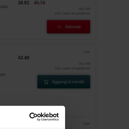
38.91
45.78
vata
incl. IVA
escl. spese di spedizione
Abbonati
CHF
43.49
incl. IVA
escl. spese di spedizione
per
Aggiungi al carrello
CHF