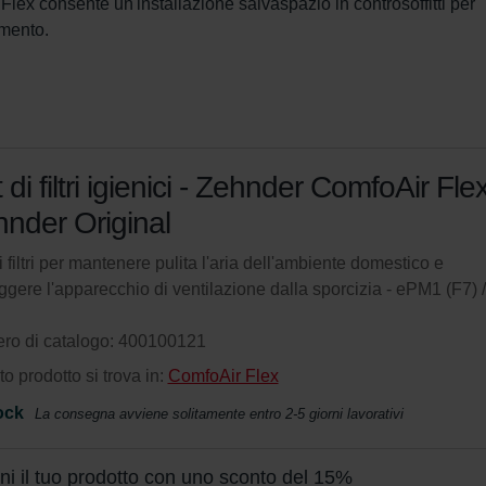
lex consente un'installazione salvaspazio in controsoffitti per 
amento.
 di filtri igienici - Zehnder ComfoAir Flex
nder Original
i filtri per mantenere pulita l'aria dell'ambiente domestico e
ggere l'apparecchio di ventilazione dalla sporcizia - ePM1 (F7)
ro di catalogo: 400100121
o prodotto si trova in:
ComfoAir Flex
ock
La consegna avviene solitamente entro 2-5 giorni lavorativi
eni il tuo prodotto con uno sconto del 15%