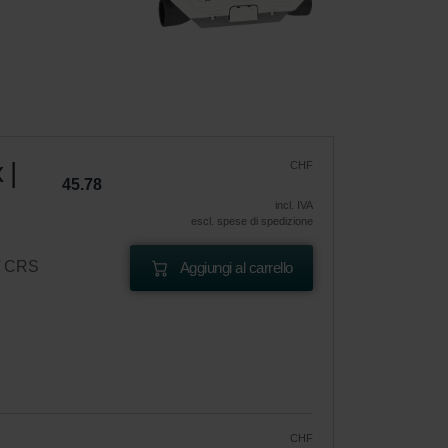
 |
CHF
45.78
incl. IVA
escl. spese di spedizione
 / CRS
Aggiungi al carrello
CHF