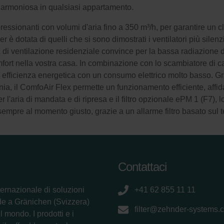
ne armoniosa in qualsiasi appartamento.
ssionanti con volumi d'aria fino a 350 m³/h, per garantire un cli
r è dotata di quelli che si sono dimostrati i ventilatori più sile
 di ventilazione residenziale convince per la bassa radiazione de
ort nella vostra casa. In combinazione con lo scambiatore di cal
 efficienza energetica con un consumo elettrico molto basso. Gra
ia, il ComfoAir Flex permette un funzionamento efficiente, affidab
r l'aria di mandata e di ripresa e il filtro opzionale ePM 1 (F7),
 è sempre al momento giusto, grazie a un allarme filtro basato sul 
Contattaci
ternazionale di soluzioni
+41 62 855 11 11
de a Gränichen (Svizzera)
filter@zehnder-systems.
 mondo. I prodotti e i