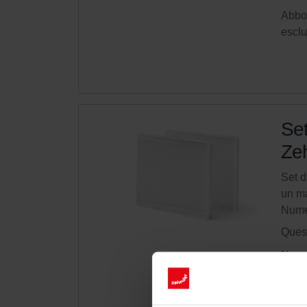
Abbon
esclu
Set
Zeh
Set d
un ma
Nume
Quest
Ness
Otti