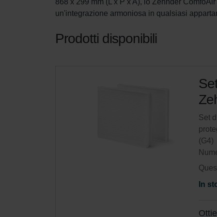
868 x 299 mm (L x P x A), lo Zehnder ComfoAir F
un'integrazione armoniosa in qualsiasi appart
Prodotti disponibili
Set
Zeh
Set d
prote
(G4)
Nume
Quest
In st
Otti