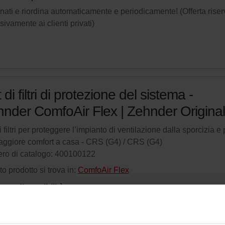
ati e riordina automaticamente e periodicamente! (Offerta riser
sivamente ai clienti privati)
 di filtri di protezione del sistema -
nder ComfoAir Flex | Zehnder Original
i filtri per proteggere l’impianto di ventilazione dalla sporcizia e 
ggiore comfort a casa - CRS (G4) / CRS (G4)
ro di catalogo: 400100122
o prodotto si trova in:
ComfoAir Flex
una disponibilità
Attualmente non disponibile
eni il tuo prodotto con uno sconto del 15%