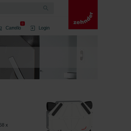
0
Carrello
Login
 
68 x 