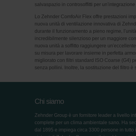
salvaspazio in controsoffitti per un'integrazio
Lo Zehnder ComfoAir Flex offre prestazioni impre
nuova unità di ventilazione innovativa di Zehnde
durante il funzionamento a pieno regime, l'unità
incredibilmente silenzioso per un maggiore comf
nuova unità a soffitto raggiungere un'eccellente
su misura per lavorare insieme in perfetta armon
migliorato con filtri standard ISO Coarse (G4) pe
senza pollini. Inoltre, la sostituzione del filtro
Chi siamo
Zehnder Group è un fornitore leader a livello in
complete per un clima ambientale sano. Ha se
dal 1895 e impiega circa 3300 persone in tutto il