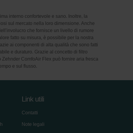
ma interno confortevole e sano. Inoltre, la
nziosi sul mercato nella loro dimensione. Anche
ll'involucro che fornisce un livello di rumore
ore fatto su misura, è possibile per la nostra
zie ai componenti di alta qualità che sono fatti
ile e duraturo. Grazie al concetto di filtro
 lo Zehnder ComfoAir Flex può fornire aria fresca
tempo e sul flusso.
Link utili
Contatti
ch
Note legali