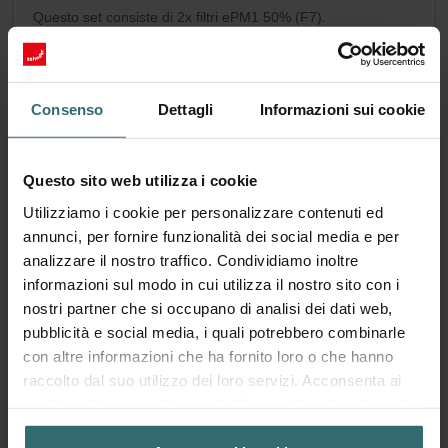
Questo set consiste di 2x filtri ePM1 50% (F7).
Numero di catalogo: 400100086
ComfoFond-L Eco / Q: Anno
Questo prodotto si trova in:
del modello 2015
Consenso
Dettagli
Informazioni sui cookie
Nessuna disponibilità
Attualmente non disponibile
CHF
75.51
Questo sito web utilizza i cookie
incl. IVA
escl. spese di spedizione
Utilizziamo i cookie per personalizzare contenuti ed
annunci, per fornire funzionalità dei social media e per
Aggiungi al carrello
analizzare il nostro traffico. Condividiamo inoltre
informazioni sul modo in cui utilizza il nostro sito con i
Ottieni il tuo prodotto con uno sconto del 15%
nostri partner che si occupano di analisi dei dati web,
pubblicità e social media, i quali potrebbero combinarle
Abbonati e riordina automaticamente e periodicamente!
con altre informazioni che ha fornito loro o che hanno
(Offerta riservata esclusivamente ai clienti privati)
CHF
raccolto dal suo utilizzo dei loro servizi. Acconsenta ai
64.18
75.51
nostri cookie se continua ad utilizzare il nostro sito web.
incl. IVA
escl. spese di spedizione