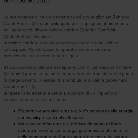
del modello 2015
Lo scambiatore di calore geotermico ad acqua glicolata Zehnder
ComfoFond-L Q è stato sviluppato per l’impiego in abbinamento
agli apparecchi di ventilazione comfort Zehnder ComfoAir
Q350/450/600. Riunisce
massimo comfort, rendimento molto elevato e installazione
salvaspazio. Con le basse temperature esterne invernali
preriscalda l’aria esterna e non si gela.
Il funzionamento ottimale dell’apparecchio di ventilazione ComfoAir
Q è quindi garantito anche a temperature esterne inferiori al punto
di congelamento. In estate, lo scambiatore di calore geotermico
ComfoFond-L Q
tempera l’aria esterna e serve a supporto di un impianto di
condizionamento convenzionale.
Risparmio energetico grazie allo sfruttamento delle energie
rinnovabili presenti nel sottosuolo
Massimo comfort grazie al preriscaldamento dell’aria
esterna in inverno con energia geotermica e al controllo
della temperatura dell’aria esterna in estate e in inverno