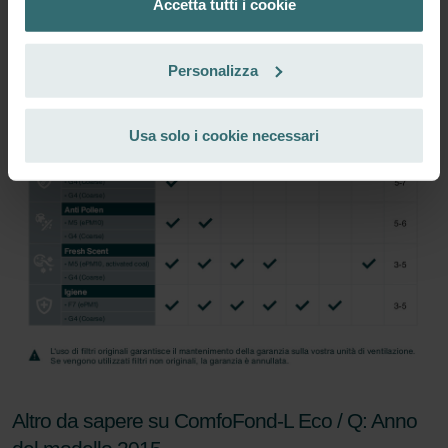
Accetta tutti i cookie
Abbonati
Datenschutzerklärung der Zehnder Group
Zehnder Group AG: Data Privacy
Personalizza
Zehnder Group België nv/sa: Déclarations de confidentialité
Zehnder Group Czech Republic s.r.o.: Zásady ochrany
osobních údajů
Usa solo i cookie necessari
Zehnder Group France: Protection des données
Zehnder Group Ibérica SAU: Política de privacidad
Zehnder Group Italia S.r.l.: Privacy
Zehnder Group İç Mekan İklimlendirme Sanayi ve Ticaret
Limitet Şirketi: Web Sitesi Çerezleri
Zehnder Group Nederland bv: Privacyverklaringen
Zehnder Group Sales International: Privacy Policy
Zehnder Group Schweiz AG: Datenschutz
Zehnder Polska Sp. z o.o.: Oświadczenie o ochronie
danych Zehnder
Zehnder Group UK Limited: Privacy Policy
Altro da sapere su ComfoFond-L Eco / Q: Anno